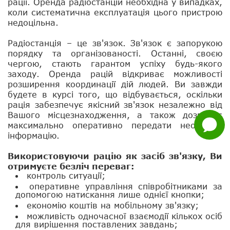
рації. Оренда радіостанцій необхідна у випадках,
Нагору
коли систематична експлуатація цього пристрою
недоцільна.
Telegram
Радіостанція – це зв'язок. Зв'язок є запорукою
порядку та організованості. Останні, своєю
Viber
чергою, стають гарантом успіху будь-якого
заходу. Оренда рацій відкриває можливості
Whatsapp
розширення координації дій людей. Ви завжди
будете в курсі того, що відбувається, оскільки
Facebook
рація забезпечує якісний зв'язок незалежно від
Вашого місцезнаходження, а також дозволяє
Задати
максимально оперативно передати необхідну
питання
інформацію.
Використовуючи рацію як засіб зв'язку, Ви
отримуєте безліч переваг:
контроль ситуації;
оперативне управління співробітниками за
допомогою натискання лише однієї кнопки;
економію коштів на мобільному зв'язку;
можливість одночасної взаємодії кількох осіб
для вирішення поставлених завдань;