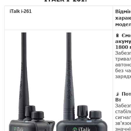
Відмі
iTalk i-261
хара
модел
🔋
Єм
акуму
1800 
Забез
трива
автон
без ча
заряд
📡
Пот
Вт
Забез
стабіл
сигнал
зв'язо
значні