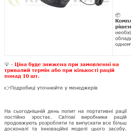
📦
Комп
ріше
необх
облад
одному
💡 -
Ціна буде знижена при замовленні на
тривалий термін або при кількості рацій
понад 10 шт.
👉Подробиці уточнюйте у менеджерів
На сьогоднішній день попит на портативні рації
постійно зростає. Світові виробники рацій
продовжують розробляти та випускати все більш
досконалі та інноваційні моделі цього засобу.