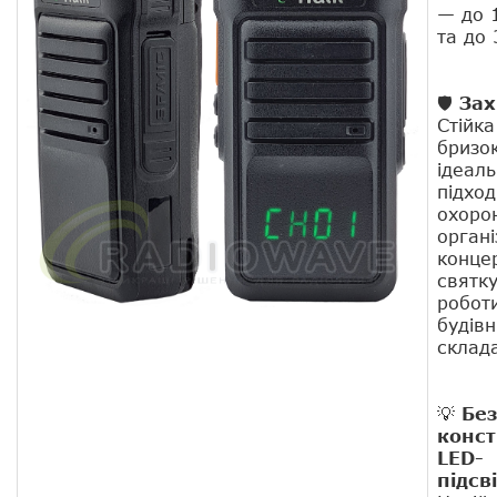
— до 1
та до 
🛡
Зах
Стійка
бризо
ідеал
підход
охорон
органі
концер
святк
робот
будівн
склад
💡
Бе
конст
LED-
підсв