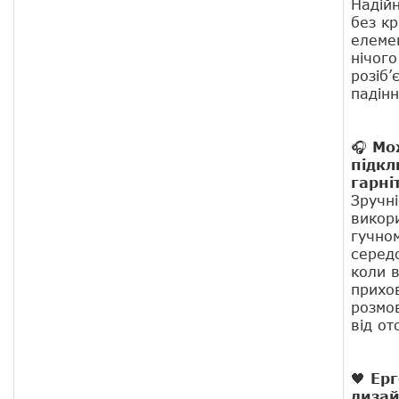
Надій
без к
елеме
нічого
розіб’
падінн
🎧
Мо
підк
гарні
Зручні
викори
гучно
серед
коли 
прихо
розмов
від от
🖤
Ер
дизай