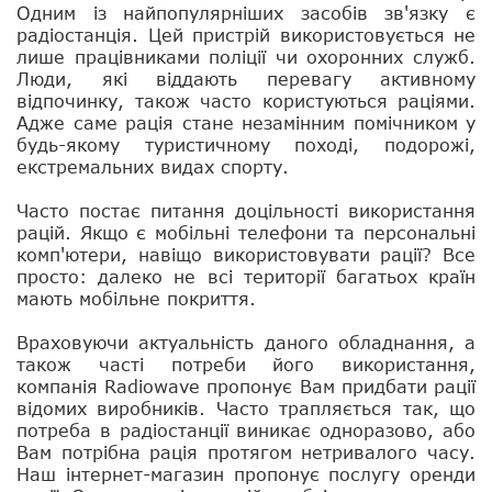
Одним із найпопулярніших засобів зв'язку є
радіостанція. Цей пристрій використовується не
лише працівниками поліції чи охоронних служб.
Люди, які віддають перевагу активному
відпочинку, також часто користуються раціями.
Адже саме рація стане незамінним помічником у
будь-якому туристичному поході, подорожі,
екстремальних видах спорту.
Часто постає питання доцільності використання
рацій. Якщо є мобільні телефони та персональні
комп'ютери, навіщо використовувати рації? Все
просто: далеко не всі території багатьох країн
мають мобільне покриття.
Враховуючи актуальність даного обладнання, а
також часті потреби його використання,
компанія Radiowave пропонує Вам придбати рації
відомих виробників. Часто трапляється так, що
потреба в радіостанції виникає одноразово, або
Вам потрібна рація протягом нетривалого часу.
Наш інтернет-магазин пропонує послугу оренди