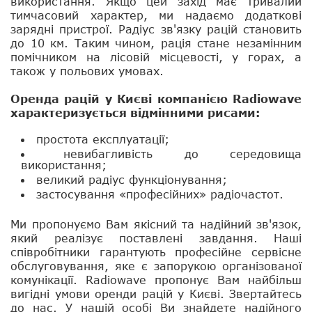
використання. Якщо цей захід має тривалий
тимчасовий характер, ми надаємо додаткові
зарядні пристрої. Радіус зв'язку рацій становить
до 10 км. Таким чином, рація стане незамінним
помічником на лісовій місцевості, у горах, а
також у польових умовах.
Оренда рацій у Києві компанією Radiowave
характеризується відмінними рисами:
простота експлуатації;
невибагливість до середовища
використання;
великий радіус функціонування;
застосування «професійних» радіочастот.
Ми пропонуємо Вам якісний та надійний зв'язок,
який реалізує поставлені завдання. Наші
співробітники гарантують професійне сервісне
обслуговування, яке є запорукою організованої
комунікації. Radiowave пропонує Вам найбільш
вигідні умови оренди рацій у Києві. Звертайтесь
до нас. У нашій особі Ви знайдете надійного