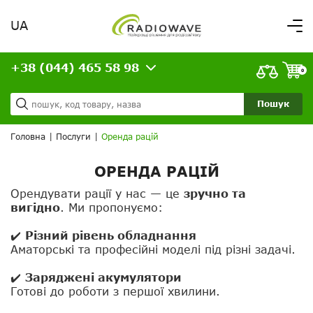
UA
Вітаємо,
увійдіть в особистий кабінет
+38 (044) 465 58 98
ВАШЕ ЗАМОВЛЕННЯ
0
Про нас
Доставка та оплата
Ваш кошик порожній!
Пошук
Кредит
Статті
Головна
|
Послуги
|
Оренда рацій
Контакти
ОРЕНДА РАЦІЙ
Орендувати рації у нас — це
зручно та
вигідно
. Ми пропонуємо:
✔️
Різний рівень обладнання
Аматорські та професійні моделі під різні задачі.
✔️
Заряджені акумулятори
Готові до роботи з першої хвилини.