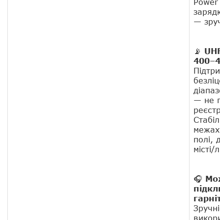
Power
заряд
— зруч
📡
UHF
400–
Підтр
безліц
діапа
— не 
реєстр
Стабіл
межах
полі, 
місті/л
🎧
Мо
підк
гарні
Зручні
викори