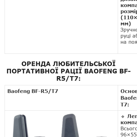
компа
розмі
(110
мм)
Зручн
руці а
на поя
ОРЕНДА ЛЮБИТЕЛЬСЬКОЇ
ПОРТАТИВНОЇ РАЦІЇ BAOFENG BF-
R5/T7:
Baofeng BF-R5/T7
Основ
Baofe
T7
:
🔹
Лег
комп
Всього
96×55