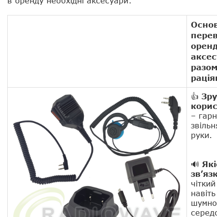
в оренду необхідні аксесуари:
Основ
пере
орен
аксес
разом
рація
👍
Зру
кори
– гарн
звіль
руки.
🔊
Які
зв’яз
чіткий
навіть
шумно
серед