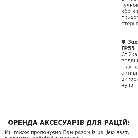
гучно
або к
прихо
етері 
🛡
Зах
IP55
Стійка
водян
підход
актив
викор
вулиці
ОРЕНДА АКСЕСУАРІВ ДЛЯ РАЦІЙ:
Ми також пропонуємо Вам разом із рацією взяти