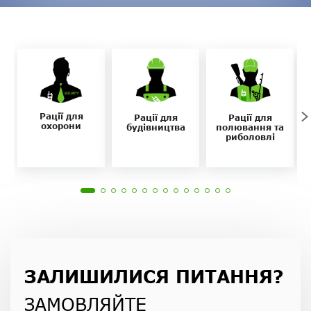
Рації для
Рації для
Рації для
охорони
будівництва
полювання та
риболовлі
Нагору
Telegram
Viber
ЗАЛИШИЛИСЯ ПИТАННЯ?
Whatsapp
ЗАМОВЛЯЙТЕ
Facebook