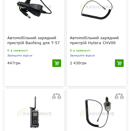
Автомобільний зарядний
Автомобільний зарядний
пристрій Baofeng для T-57
пристрій Hytera CHV09
Є в наявності
Є в наявності
Залишити відгук
Залишити відгук
447грн
2 430грн
12 В
12 B
?
?
?
?
Baofeng T-57
Hytera ?