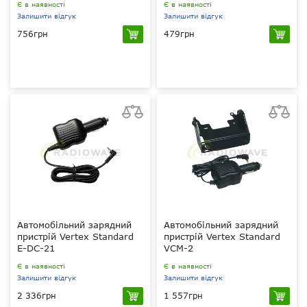
Є в наявності
Є в наявності
Залишити відгук
Залишити відгук
756грн
479грн
12 В
12 В
?
?
?
?
Hytera TC-320
Motorola TLKT-T50, T60,
T80, T6, T8, XTB446
Автомобільний зарядний
Автомобільний зарядний
пристрій Vertex Standard
пристрій Vertex Standard
E-DC-21
VCM-2
Є в наявності
Є в наявності
Залишити відгук
Залишити відгук
2 336грн
1 557грн