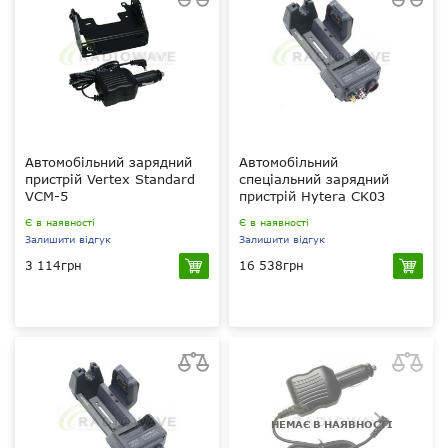
Автомобільний зарядний
Автомобільний
пристрій Vertex Standard
спеціальний зарядний
VCM-5
пристрій Hytera CK03
Є в наявності
Є в наявності
Залишити відгук
Залишити відгук
3 114грн
16 538грн
12 В
12 В, 1 А
?
Li-ion, Li-pol
?
?
FNB-V133 134
Hytera
PD70X/PD70XR/PD70XS/PD75X/PD78X
НЕМАЄ В НАЯВНОСТІ