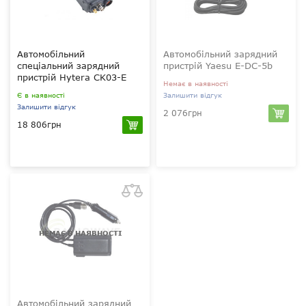
Автомобільний
Автомобільний зарядний
спеціальний зарядний
пристрій Yaesu E-DC-5b
пристрій Hytera CK03-E
Немає в наявності
Є в наявності
Залишити відгук
Залишити відгук
2 076грн
18 806грн
12 В, 1 А
Li-ion, Li-pol
?
Hytera
PD70X/PD70XR/PD70XS/PD75X/PD78X,
ESW01
НЕМАЄ В НАЯВНОСТІ
Автомобільний зарядний