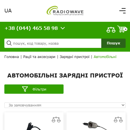
UA
Вітаємо,
увійдіть в особистий кабінет
+38 (044) 465 58 98
ВАШЕ ЗАМОВЛЕННЯ
0
Про нас
Доставка та оплата
Ваш кошик порожній!
Пошук
Кредит
Статті
Головна
|
Рації та аксесуари
|
Зарядні пристрої
|
Автомобільні
Контакти
АВТОМОБІЛЬНІ ЗАРЯДНІ ПРИСТРОЇ
Фільтри