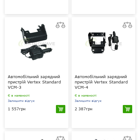
12 В
12 В
?
?
?
?
Vertex Standard VX-3R,
Vertex Standard VAC-
VX-2R, VR-160
300
Автомобільний зарядний
Автомобільний зарядний
пристрій Vertex Standard
пристрій Vertex Standard
VCM-3
VCM-4
Є в наявності
Є в наявності
Залишити відгук
Залишити відгук
1 557грн
2 387грн
12 В
12 В
Ni-MH
?
?
?
V106
Vertex Standard VAC-
450