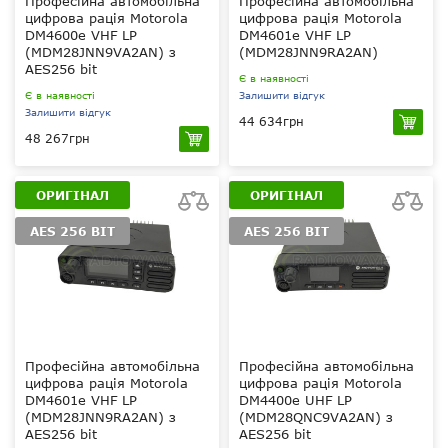
Професійна автомобільна
Професійна автомобільна
цифрова рація Motorola
цифрова рація Motorola
DM4600e VHF LP
DM4601e VHF LP
(MDM28JNN9VA2AN) з
(MDM28JNN9RA2AN)
AES256 bit
Є в наявності
Є в наявності
Залишити відгук
Залишити відгук
44 634грн
48 267грн
25 Вт
25 Вт
VHF 136-174 МГц
VHF 136-174 МГц
Moto 256 bit, ARC
ОРИГІНАЛ
ОРИГІНАЛ
4 (40 біт), (опціонально
Moto 256 bit, ARC
AES256bit)
4 (40 біт), AES256bit
AES 256 BIT
AES 256 BIT
1000
1000
Професійна автомобільна
Професійна автомобільна
цифрова рація Motorola
цифрова рація Motorola
DM4601e VHF LP
DM4400e UHF LP
(MDM28JNN9RA2AN) з
(MDM28QNC9VA2AN) з
AES256 bit
AES256 bit