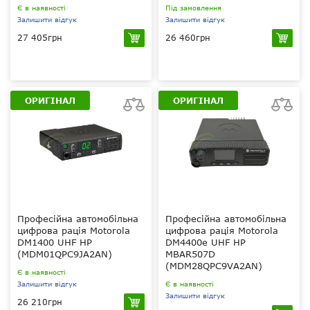
Є в наявності
Під замовлення
Залишити відгук
Залишити відгук
27 405грн
26 460грн
45 Вт
25 Вт
VHF 136-174 МГц
VHF 136-174 МГц
Caltta Basic, ARC
Caltta Basic, ARC
4 (40 біт), (опціонально
4 (40 біт), (опціонально
ОРИГІНАЛ
ОРИГІНАЛ
AES256bit)
AES256bit)
1024
1024
Професійна автомобільна
Професійна автомобільна
цифрова рація Motorola
цифрова рація Motorola
DM1400 UHF HP
DM4400e UHF HP
(MDM01QPC9JA2AN)
MBAR507D
(MDM28QPC9VA2AN)
Є в наявності
Залишити відгук
Є в наявності
Залишити відгук
26 210грн