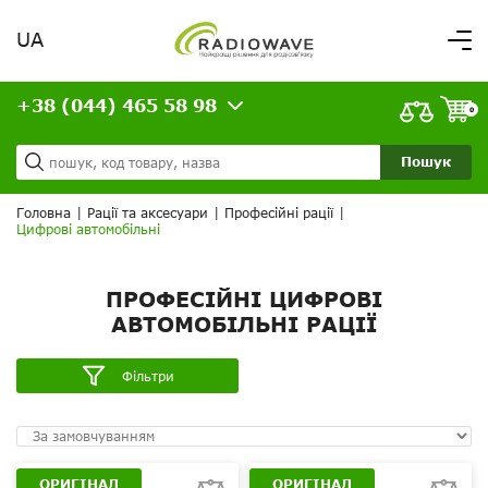
UA
Вітаємо,
увійдіть в особистий кабінет
+38 (044) 465 58 98
ВАШЕ ЗАМОВЛЕННЯ
0
Про нас
Доставка та оплата
Ваш кошик порожній!
Пошук
Кредит
Статті
Головна
|
Рації та аксесуари
|
Професійні рації
|
Цифрові автомобільні
Контакти
ПРОФЕСІЙНІ ЦИФРОВІ
АВТОМОБІЛЬНІ РАЦІЇ
Фільтри
ОРИГІНАЛ
ОРИГІНАЛ