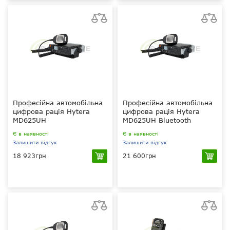
Hyt - від
Hyt Basic, ARC 4
виробника Hytera ARC4
(40 біт), (опціонально AES256bit)
(опціонально AES256bit)
1024
1024
Професійна автомобільна
Професійна автомобільна
цифрова рація Hytera
цифрова рація Hytera
MD625UH
MD625UH Bluetooth
Є в наявності
Є в наявності
Залишити відгук
Залишити відгук
18 923грн
21 600грн
25 Вт
40 Вт
UHF 400-470 МГц
UHF 400-470 МГц
Hyt Basic, ARC 4
Hyt Basic, ARC 4
(40 біт), (опціонально AES256bit)
(40 біт), (опціонально AES256bit)
256
256