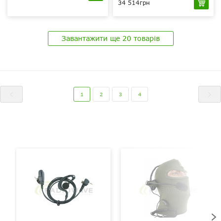
34 514грн
40 Вт
UHF 400-470 МГц
40 Вт
Moto 256 bit, ARC
UHF 400-470 МГц
4 (40 біт), (опціонально
Завантажити ще 20 товарів
Moto 256 bit, ARC
AES256bit)
4 (40 біт), (опціонально
16
AES256bit)
99
1
2
3
4