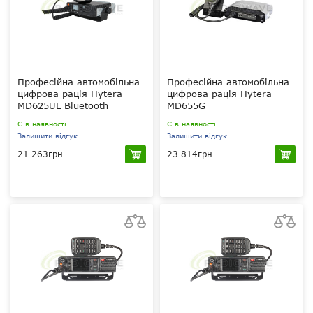
Професійна автомобільна
Професійна автомобільна
цифрова рація Hytera
цифрова рація Hytera
MD625UL Bluetooth
MD655G
Є в наявності
Є в наявності
Залишити відгук
Залишити відгук
21 263грн
23 814грн
25 Вт
25 Вт
UHF 400-470 МГц
UHF 400-470 МГц
Hyt Basic, ARC 4
Hyt Basic, ARC 4
(40 біт), (опціонально AES256bit)
(40 біт), (опціонально AES256bit)
256
1024