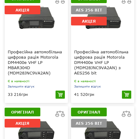
АКЦІЯ
AES 256 BIT
АКЦІЯ
Професійна автомобільна
Професійна автомобільна
цифрова рація Motorola
цифрова рація Motorola
DM4400e VHF LP
DM4400e VHF LP
MBAR304D
(MDM28JNC9VA2AN) з
(MDM28JNC9VA2AN)
AES256 bit
Є в наявності
Є в наявності
Залишити відгук
Залишити відгук
33 216грн
41 520грн
25 Вт
25 Вт
VHF 136-174 МГц
VHF 136-174 МГц
ОРИГІНАЛ
ОРИГІНАЛ
Moto 256 bit, ARC
Moto 256 bit, ARC
4 (40 біт), (опціонально
4 (40 біт), AES256bit
АКЦІЯ
AES 256 BIT
AES256bit)
99
99