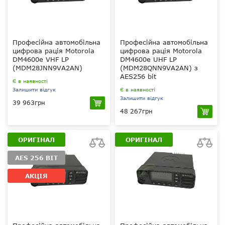
Професійна автомобільна
Професійна автомобільна
цифрова рація Motorola
цифрова рація Motorola
DM4600e VHF LP
DM4600e UHF LP
(MDM28JNN9VA2AN)
(MDM28QNN9VA2AN) з
AES256 bit
Є в наявності
Залишити відгук
Є в наявності
Залишити відгук
39 963грн
48 267грн
25 Вт
VHF 136-174 МГц
25 Вт
Moto 256 bit, ARC
UHF 403-512 МГц
ОРИГІНАЛ
ОРИГІНАЛ
4 (40 біт), (опціонально
Moto 256 bit, ARC
AES256bit)
4 (40 біт), AES256bit
AES 256 BIT
1000
1000
АКЦІЯ