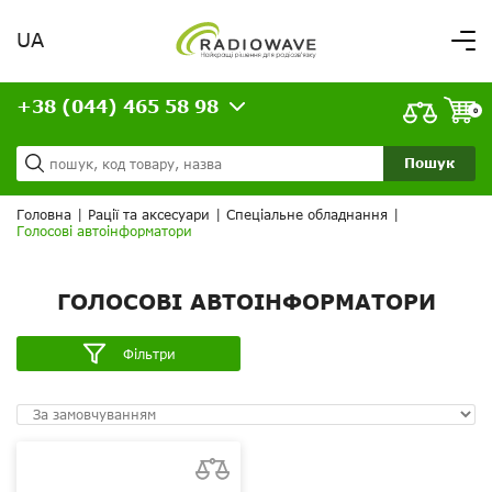
UA
Вітаємо,
увійдіть в особистий кабінет
+38 (044) 465 58 98
ВАШЕ ЗАМОВЛЕННЯ
0
Про нас
Доставка та оплата
Ваш кошик порожній!
Пошук
Кредит
Статті
Головна
|
Рації та аксесуари
|
Спеціальне обладнання
|
Голосові автоінформатори
Контакти
ГОЛОСОВІ АВТОІНФОРМАТОРИ
Фільтри