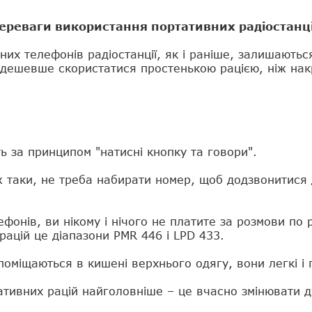
ереваги використання портативних радіостанц
х телефонів радіостанції, як і раніше, залишаютьс
 дешевше скористатися простенькою рацією, ніж на
 за принципом "натисні кнопку та говори".
 таки, не треба набирати номер, щоб додзвонитися д
ефонів, ви нікому і нічого не платите за розмови по 
рацій це діапазони PMR 446 і LPD 433.
поміщаються в кишені верхнього одягу, вони легкі і
ативних рацій найголовніше – це вчасно змінювати 