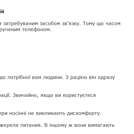
ій
я затребуваним засобом зв'язку. Тому що часом
крученим телефоном.
о потрібної вам людини. З рацією він одразу
рації. Звичайно, якщо ви користуєтеся
 при носінні не викликають дискомфорту.
джерела питания. В іншому ж вони вимагають