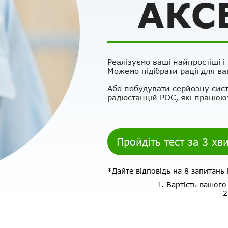
АКС
Реалізуємо ваші найпростіші і
Можемо підібрати рації для ва
Або побудувати серйозну сист
радіостанцій РОС, які працюют
Пройдіть тест за 3 хв
*Дайте відповідь на 8 запитань 
1. Вартість вашог
2