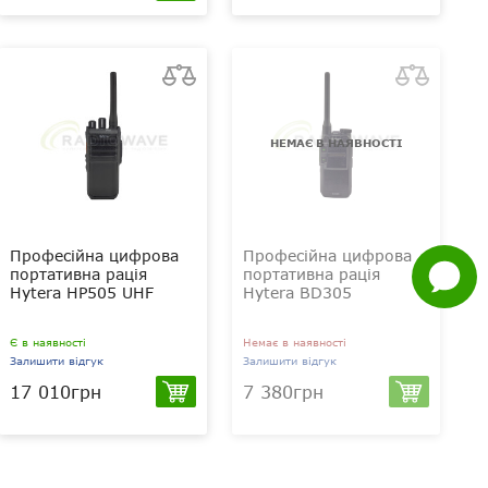
Нагору
Telegram
Viber
НЕМАЄ В НАЯВНОСТІ
Whatsapp
Facebook
Професійна цифрова
Професійна цифрова
Задати
портативна рація
портативна рація
питання
Hytera HP505 UHF
Hytera BD305
Є в наявності
Немає в наявності
Залишити відгук
Залишити відгук
17 010грн
7 380грн