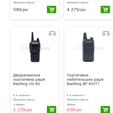
Залишити відгук
Залишити відгук
590грн
4 275грн
Дводіапазонна
Портативна
портативна рація
любительська рація
Baofeng UV-82
Baofeng BF-R5/T7
Є в наявності
Є в наявності
Залишити відгук
Залишити відгук
1 499грн
850грн
1 170грн
650грн