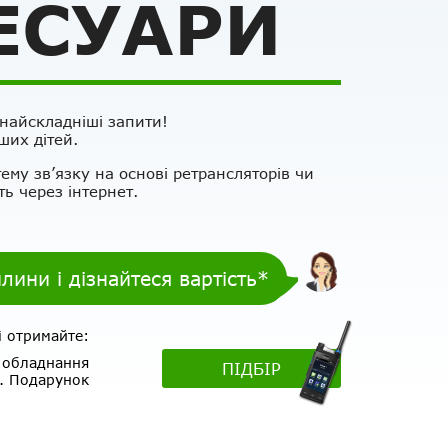
ЕСУАРИ
 найскладніші запити!
ших дітей.
ему зв’язку на основі ретрансляторів чи
ь через інтернет.
илини і дізнайтеся вартість*
і отримайте:
о обладнання
ПІДБІР
. Подарунок