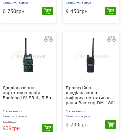
Залишити відгук
Залишити відгук
6 750грн
9 450грн
Дводіапазонна
Професійна
портативна рація
дводіапазонна
Baofeng UV-5R 4, 5 Ват
цифрова портативна
рація Baofeng DM-1801
Є в наявності
Є в наявності
Залишити відгук
Залишити відгук
1 249грн
2 799грн
939грн