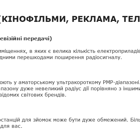
(КІНОФІЛЬМИ, РЕКЛАМА, ТЕЛ
евізійні передачі)
іщеннях, в яких є велика кількість електроприладів
родними перешкодами поширення радіосигналу.
ацюють у аматорському ультракороткому PMP-діапазоні
апазону дуже невеликий радіус дії порівняно з іншим
відомих світових брендів.
іостанцій для зйомок може бути дуже обмежений. Біл
для вас.