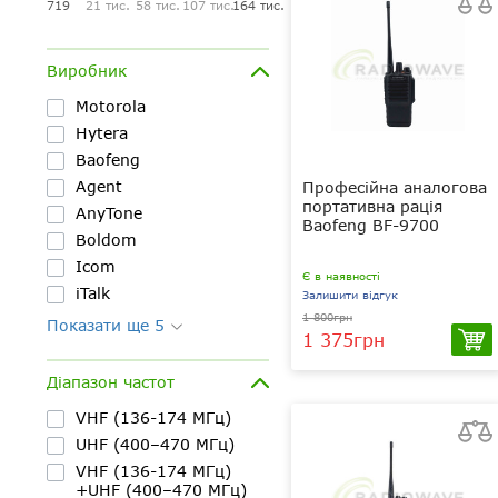
719
21 тис.
58 тис.
107 тис.
164 тис.
Виробник
Motorola
Hytera
Baofeng
Agent
Професійна аналогова
портативна рація
AnyTone
Baofeng BF-9700
Boldom
Icom
Є в наявності
iTalk
Залишити відгук
1 800грн
Показати ще 5
1 375грн
Діапазон частот
8 Вт
UHF 400-470
МГц
VHF (136-174 МГц)
1800 мАг
UHF (400–470 МГц)
Li-Ion
VHF (136-174 МГц)
IP67
+UHF (400–470 МГц)