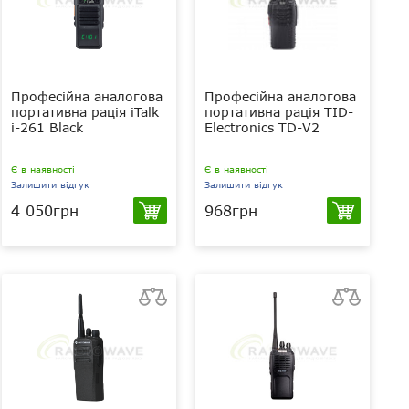
Професійна аналогова
Професійна аналогова
портативна рація iTalk
портативна рація TID-
i-261 Black
Electronics TD-V2
Є в наявності
Є в наявності
Залишити відгук
Залишити відгук
4 050грн
968грн
5 Вт
3 Вт
UHF 400-470
VHF (136-174
МГц
МГц)/UHF (400-470 МГц)/PMR
446 МГц/LPD 433 МГц
1800 мАг
2100 мАг
Li-Ion
Li-Ion
IP54
IP54