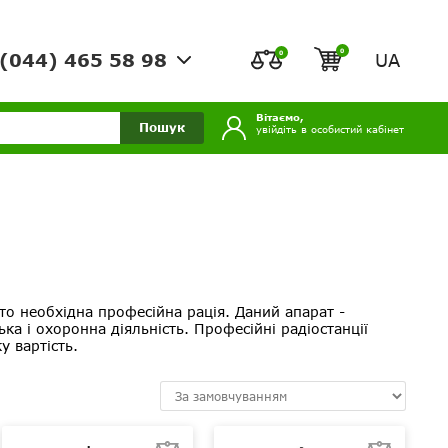
0
0
UA
(044) 465 58 98
Вітаємо,
Пошук
увійдіть в особистий кабінет
сто необхідна професійна рація. Даний апарат -
ка і охоронна діяльність. Професійні радіостанції
у вартість.