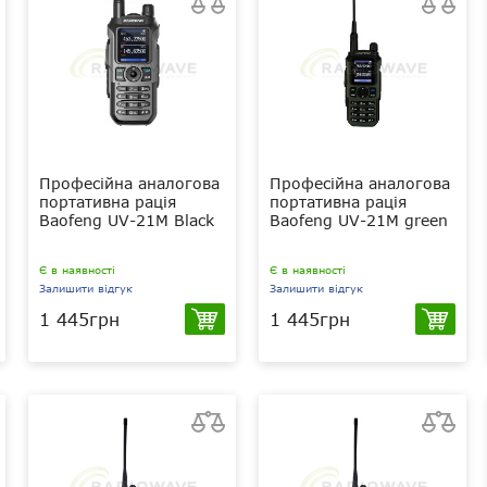
Професійна аналогова
Професійна аналогова
портативна рація
портативна рація
Baofeng UV-21M Black
Baofeng UV-21M green
Є в наявності
Є в наявності
Залишити відгук
Залишити відгук
1 445грн
1 445грн
5 Вт
5 Вт
VHF (136-174
VHF (136-174
МГц), VHF (220-260 МГц) і UHF
МГц), VHF (220-260 МГц) і UHF
(400-520 МГц)
(400-520 МГц)
1800 мАг
1800 мАг
Li-Ion
Li-Ion
IP54
IP54