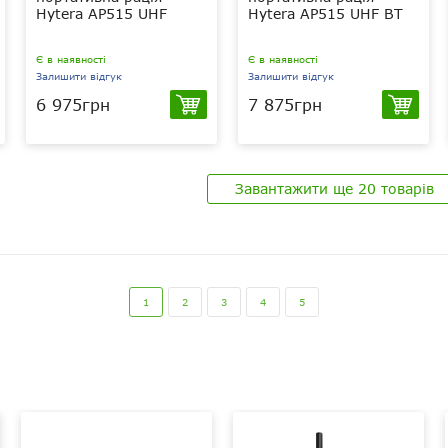
Hytera AP515 UHF
Hytera AP515 UHF BT
Є в наявності
Є в наявності
Залишити відгук
Залишити відгук
6 975грн
7 875грн
4 Вт
4 Вт
UHF 400-470
UHF 400-470
МГц
МГц
Завантажити ще 20 товарів
4000 мАг
4000 мАг
Li-Pol
Li-Pol
IP54
IP54
1
2
3
4
5