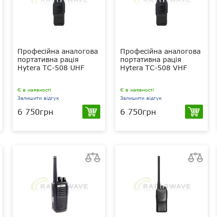
Професійна аналогова
Професійна аналогова
портативна рація
портативна рація
Hytera TC-508 UHF
Hytera TC-508 VHF
Є в наявності
Є в наявності
Залишити відгук
Залишити відгук
6 750грн
6 750грн
4 Вт
5 Вт
UHF 430-470
VHF 136-174
МГц
МГц
1650 мАг
1650 мАг
Li-Ion
Li-Ion
IP54
IP54