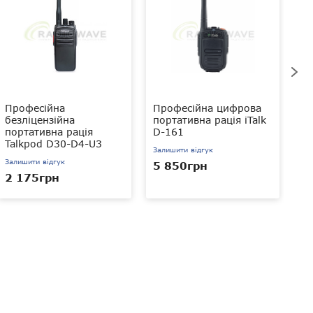
Професійна
Професійна цифрова
Пр
безліцензійна
портативна рація iTalk
по
портативна рація
D-161
B
Talkpod D30-D4-U3
Залишити відгук
За
Залишити відгук
5 850грн
4
2 175грн