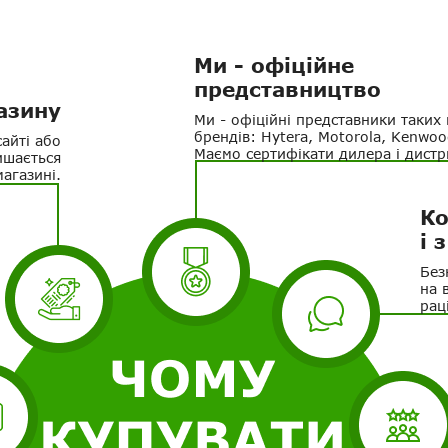
Ми - офіційне
представництво
азину
Ми - офіційні представники таких
брендів: Hytera, Motorola, Kenwood
сайті або
Маємо сертифікати дилера і дистр
ишається
магазині.
Ко
і 
Без
на 
рац