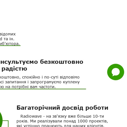
Нагору
Telegram
Viber
 відомих
 та ін.
иб'ютора.
Whatsapp
Facebook
нсультуємо безкоштовно
з радістю
Задати
питання
коштовно, спокійно і по-суті відповімо
всі запитання і запрограмуємо куплену
ію на потрібні вам частоти.
Багаторічний досвід роботи
Radiowave - на зв'язку вже більше 10-ти
років. Ми реалізували понад 1000 проектів,
які успішно працюють для наших клієнтів.