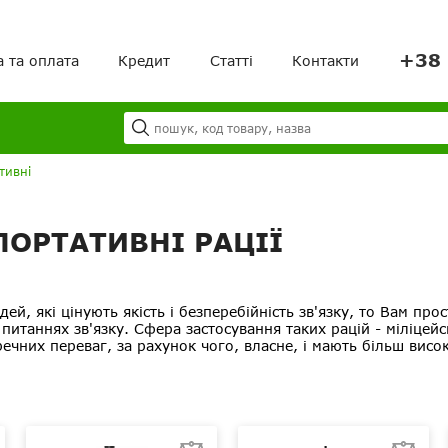
+38 
а та оплата
Кредит
Статті
Контакти
Я
Ваш кошик порожній!
тивні
ПОРТАТИВНІ РАЦІЇ
й, які цінують якість і безперебійність зв'язку, то Вам про
питаннях зв'язку. Сфера застосування таких рацій - міліцейсь
ечних переваг, за рахунок чого, власне, і мають більш висок