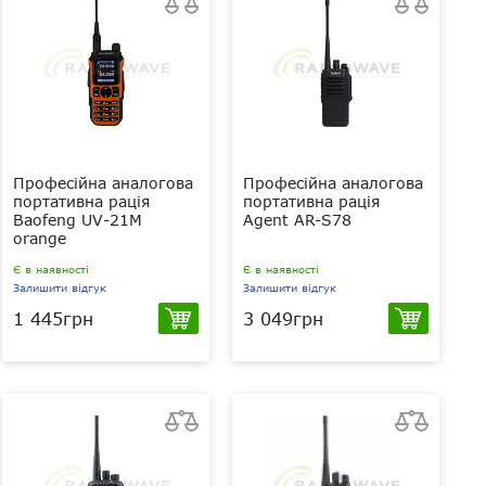
Професійна аналогова
Професійна аналогова
портативна рація
портативна рація
Baofeng UV-21M
Agent AR-S78
orange
Є в наявності
Є в наявності
Залишити відгук
Залишити відгук
1 445грн
3 049грн
5 Вт
5 Вт
VHF (136-174
UHF 400-520
МГц), VHF (220-260 МГц) і UHF
МГц
(400-520 МГц)
1800 мАг
1800 мАг
Li-Ion
Li-Ion
IP67
IP54