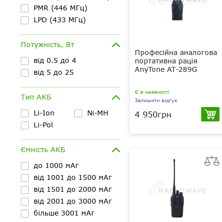
PMR (446 МГц)
LPD (433 МГц)
Потужність, Вт
Професійна аналогова
від 0.5 до 4
портативна рація
AnyTone AT-289G
від 5 до 25
Є в наявності
Тип АКБ
Залишити відгук
Li-Ion
Ni-MH
4 950грн
Li-Pol
0,5, 1, 5 Вт
UHF 400-470
МГц
Ємність АКБ
1500 мАг
Li-Ion
до 1000 мАг
IP55
від 1001 до 1500 мАг
від 1501 до 2000 мАг
від 2001 до 3000 мАг
більше 3001 мАг