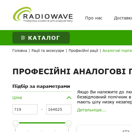
Про нас
Доставк
ВАШЕ ЗАМОВЛЕНН
КАТАЛОГ
Головна
|
Рації та аксесуари
|
Професійні рації
|
Аналогові порта
ПРОФЕСІЙНІ АНАЛОГОВІ 
Підбір за параметрами
Якщо Ви належите до люде
безвідмовний помічник в 
Ціна
мають цілу низку незапер
-
Детальніше...