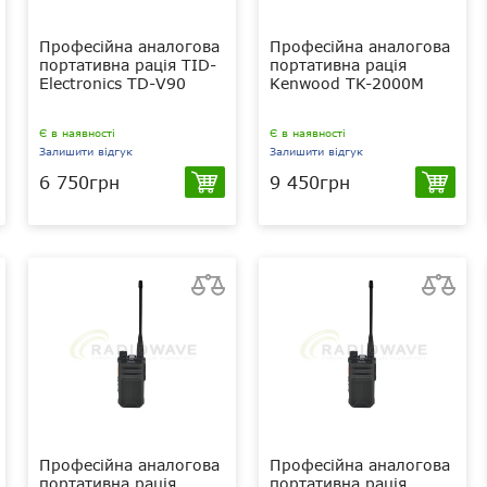
Професійна аналогова
Професійна аналогова
портативна рація TID-
портативна рація
Electronics TD-V90
Kenwood TK-2000M
Є в наявності
Є в наявності
Залишити відгук
Залишити відгук
6 750грн
9 450грн
5 Вт
5 Вт
VHF (136-174
VHF 136-174
МГц)/UHF (400-470 МГц)
МГц
1400 мАг
1100 мАг
Li-Ion
Li-Ion
IP67
IP54
Професійна аналогова
Професійна аналогова
портативна рація
портативна рація