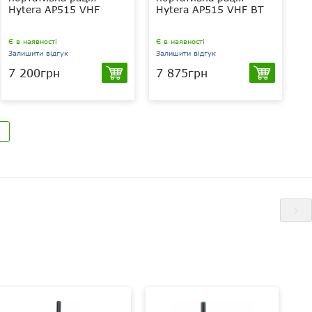
Hytera AP515 VHF
Hytera AP515 VHF BT
Є в наявності
Є в наявності
Залишити відгук
Залишити відгук
7 200грн
7 875грн
5Вт
5 Вт
VHF 136-174
VHF 136-174
МГц
МГц
4000 мАг
4000 мАг
Li-Pol
Li-Pol
IP54
IP54