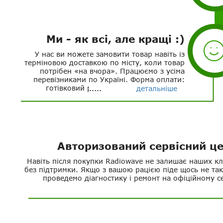
Ми - як всі, але кращі :)
У нас ви можете замовити товар навіть із
терміновою доставкою по місту, коли товар
потрібен «на вчора». Працюємо з усіма
перевізниками по Україні. Форма оплати:
готівковий розрахунок, безготівковий
детальніше
розрахунок з ФОП та безготівковий
розрахунок з ТОВ.
Авторизований сервісний ц
Навіть після покупки Radiowave не залишає наших кл
без підтримки. Якщо з вашою рацією піде щось не так
проведемо діагностику і ремонт на офіційному се