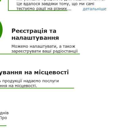
Це вдалося завдяки тому, що ми самі
тестуємо рації на різних місцевостях. Тому
детальніше
точно знаємо, що підійде для вирішення
вашого завдання.
Реєстрація та
налаштування
Можемо налаштувати, а також
зареєструвати ваші радіостанції
ування на місцевості
 продукції надаємо послуги
ння на місцевості.
днів
«Про