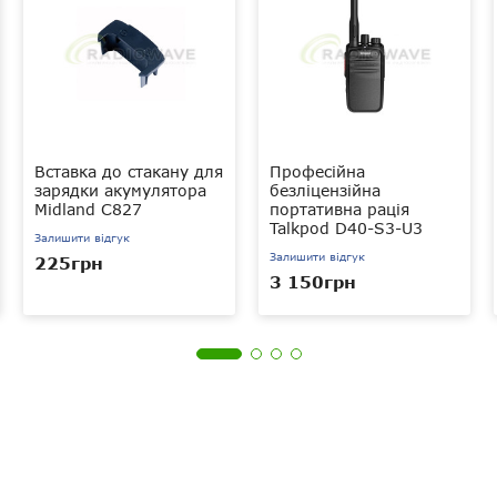
Вставка до стакану для
Професійна
зарядки акумулятора
безліцензійна
Midland C827
портативна рація
Talkpod D40-S3-U3
Залишити відгук
Залишити відгук
225грн
3 150грн