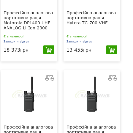
Професійна аналогова
Професійна аналогова
портативна рація
портативна рація
Motorola DP1400 UHF
Hytera TC-700 VHF
ANALOG Li-Ion 2300
мАг
Є в наявності
Є в наявності
(MDH01QDC9JC2AN)
Залишити відгук
Залишити відгук
18 373грн
13 455грн
4 Вт
5 Вт
UHF 403-470
VHF 136-174
МГц
МГц
2300 мАг
1700 мАг
Li-Ion
Li-Ion
IP54
IP54
Професійна аналогова
Професійна аналогова
портативна рація
портативна рація