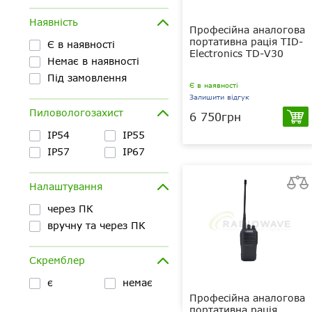
Наявність
Професійна аналогова
портативна рація TID-
Є в наявності
Electronics TD-V30
Немає в наявності
Під замовлення
Є в наявності
Залишити відгук
Пиловологозахист
6 750грн
IP54
IP55
5 Вт
IP57
IP67
VHF (136-174
МГц)/UHF (400-470 МГц)
1500 мАг
Налаштування
Li-Ion
IP54
через ПК
вручну та через ПК
Скремблер
є
немає
Професійна аналогова
портативна рація