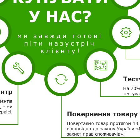
Тест
На 70%
ентр
тестува
ієнтів
, - ми
рвісі.
Повернення товару
Повертаємо товар протягом 14 
відповідно до закону України 
захист прав споживачів».