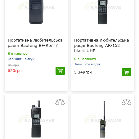
Портативна любительська
Портативна любительська
рація Baofeng BF-R5/T7
рація Baofeng AR-152
black UHF
Є в наявності
Залишити відгук
Є в наявності
Залишити відгук
850грн
650грн
5 349грн
2 Вт
1, 18 Вт
400-500 МГц UHF
400–470 МГц UHF
1500 мАг
4000 мАг
через ПК
вручну та через ПК