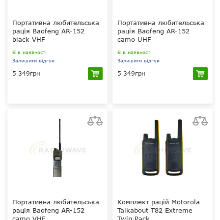
Портативна любительська
Портативна любительська
рація Baofeng AR-152
рація Baofeng AR-152
black VHF
camo UHF
Є в наявності
Є в наявності
Залишити відгук
Залишити відгук
5 349грн
5 349грн
5, 18 Вт
1, 18 Вт
136-174 МГц VHF
400–470 МГц UHF
4000 мАг
4000 мАг
вручну та через ПК
вручну та через ПК
Портативна любительська
Комплект рацій Motorola
рація Baofeng AR-152
Talkabout T82 Extreme
camo VHF
Twin Pack