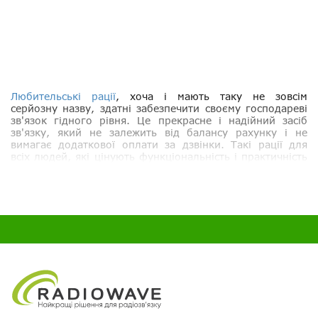
Любительські рації
, хоча і мають таку не зовсім
серйозну назву, здатні забезпечити своєму господареві
зв'язок гідного рівня. Це прекрасне і надійний засіб
зв'язку, який не залежить від балансу рахунку і не
вимагає додаткової оплати за дзвінки. Такі рації для
всіх людей, які цінують функціональність і практичність
в техніці, стануть незамінним придбанням.
Сучасні
радіолюбительські рації
дуже зручні в
експлуатації і мають свої
переваги в роботі
:
їх
діапазон частот
легко налаштовується користувачем
через панель управління при необхідності;
всі зміни і вибрані настройки можна
проконтролювати
на екрані дисплея
;
широкий діапазон частот
таких радіостанцій дозволяє
підібрати собі модель в залежності від особливостей
зони обслуговування.
аматорська портативна рація настільки
проста у
використанні
, що користуватися нею можуть навіть