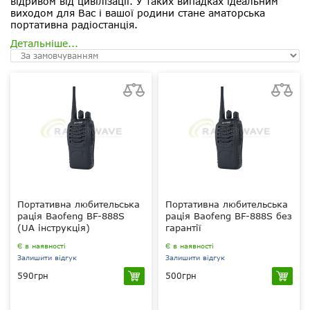
відривом від цивілізації. У таких випадках ідеальним
виходом для Вас і вашої родини стане аматорська
портативна радіостанція.
Детальніше...
Портативна любительська
Портативна любительська
рація Baofeng BF-888S
рація Baofeng BF-888S без
(UA інструкція)
гарантії
Є в наявності
Є в наявності
Залишити відгук
Залишити відгук
590грн
500грн
5 Вт
5 Вт