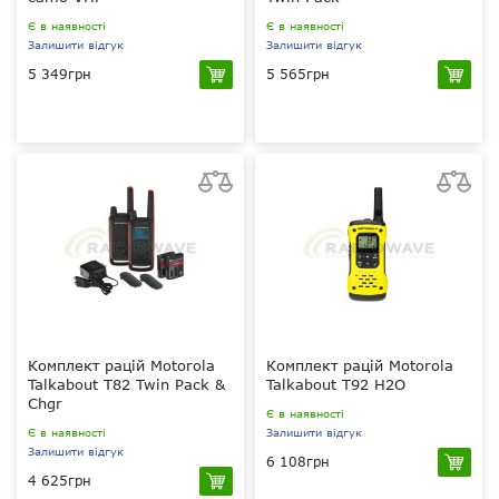
Є в наявності
Є в наявності
Залишити відгук
Залишити відгук
5 349грн
5 565грн
5, 18 Вт
0.5 Вт
136-174 МГц VHF
PMR 446 МГц
вручну та через ПК
800 мАг
вручну
Комплект рацій Motorola
Комплект рацій Motorola
Talkabout T82 Twin Pack &
Talkabout T92 H2O
Chgr
Є в наявності
Є в наявності
Залишити відгук
Залишити відгук
6 108грн
4 625грн