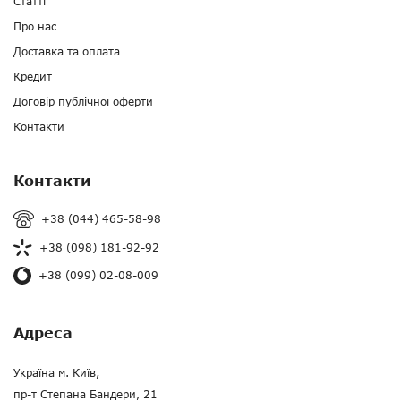
Статті
сучасні. Вони стануть не тільки незамінним засобом для
зв'язку, але і стильним аксесуаром, який вміло,
Про нас
підкреслить Вашу індивідуальність.
Доставка та оплата
Якщо Вам необхідна аматорська рація,
Кредит
сайт
radiowave.com.ua
– відмінний спосіб вирішити
Вашу проблему!
Договір публічної оферти
Контакти
Контакти
+38 (044) 465-58-98
+38 (098) 181-92-92
+38 (099) 02-08-009
Адреса
Україна м. Київ,
пр-т Степана Бандери, 21