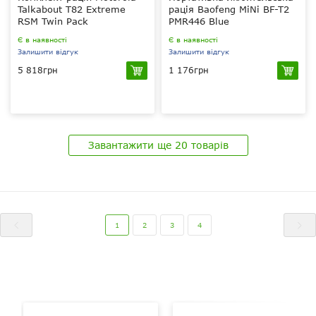
Talkabout T82 Extreme
рація Baofeng MiNi BF-T2
RSM Twin Pack
PMR446 Blue
Є в наявності
Є в наявності
Залишити відгук
Залишити відгук
5 818грн
1 176грн
0.5 Вт
0.5 Вт
PMR 446 МГц
PMR 446 МГц
800 мАг
800 мАг
вручну та через ПК
вручну та через ПК
Завантажити ще 20 товарів
1
2
3
4