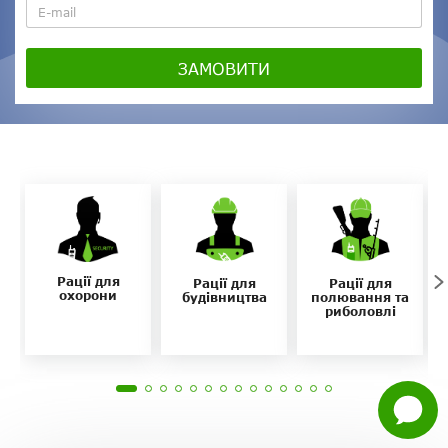
ЗАМОВИТИ
Нагору
Telegram
Viber
Рації для
Рації для
Рації для
охорони
будівництва
полювання та
риболовлі
Whatsapp
Facebook
Задати
питання