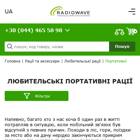
UA
Вітаємо,
увійдіть в особистий кабінет
+38 (044) 465 58 98
ВАШЕ ЗАМОВЛЕННЯ
0
Про нас
Доставка та оплата
Ваш кошик порожній!
Пошук
Кредит
Статті
Головна
|
Рації та аксесуари
|
Любительські рації
|
Портативні
Контакти
ЛЮБИТЕЛЬСЬКІ ПОРТАТИВНІ РАЦІЇ
Фільтри
Напевно, багато хто з нас хоча б один раз в житті
потрапляв в ситуацію, коли мобільний зв'язок був
відсутній з певних причин. Походи в ліс, гори, поїздки
за місто або на дачу нерідко закінчуються прикрим