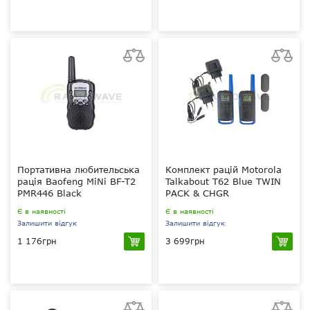
0.5 Вт
0.5 Вт
PMR 446 МГц
PMR 446 МГц
800 мАг
800 мАг
немає
вручну
Портативна любительська
Комплект рацій Motorola
рація Baofeng MiNi BF-T2
Talkabout T62 Blue TWIN
PMR446 Black
PACK & CHGR
Є в наявності
Є в наявності
Залишити відгук
Залишити відгук
1 176грн
3 699грн
0.5 Вт
0.5 Вт
PMR 446 МГц
PMR 446 МГц
800 мАг
800 мАг
немає
вручну