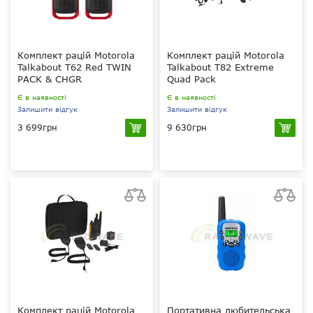
Комплект рацій Motorola
Комплект рацій Motorola
Talkabout T62 Red TWIN
Talkabout T82 Extreme
PACK & CHGR
Quad Pack
Є в наявності
Є в наявності
Залишити відгук
Залишити відгук
3 699грн
9 630грн
0.5 Вт
0.5 Вт
PMR 446 МГц
PMR 446 МГц
800 мАг
800 мАг
немає
вручну та через ПК
Комплект рацій Motorola
Портативна любительська