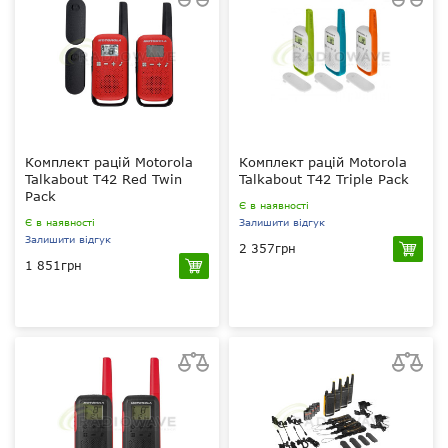
Комплект рацій Motorola
Комплект рацій Motorola
Talkabout T42 Red Twin
Talkabout T42 Triple Pack
Pack
Є в наявності
Є в наявності
Залишити відгук
Залишити відгук
2 357грн
1 851грн
0.5 Вт
0.5 Вт
PMR 446 МГц
PMR 446 МГц
вручну
вручну