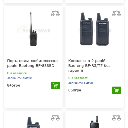
400-500 МГц UHF
400-500 МГц UHF
1500 мАг
1500 мАг
через ПК
через ПК
Портативна любительська
Комплект з 2 рацій
рація Baofeng BF-888SD
Baofeng BF-R5/T7 без
гарантії
Є в наявності
Залишити відгук
Є в наявності
Залишити відгук
845грн
850грн
5 Вт
400-480 МГц UHF
2 Вт
1500 мАг
400-500 МГц UHF
через ПК
1500 мАг
через ПК