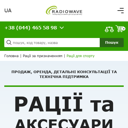
UA
Вітаємо,
увійдіть в особистий кабінет
+38 (044) 465 58 98
ВАШЕ ЗАМОВЛЕННЯ
0
Про нас
Доставка та оплата
Ваш кошик порожній!
Пошук
Кредит
Статті
Головна
|
Рації за призначенням
|
Рації для спорту
Контакти
ПРОДАЖ, ОРЕНДА, ДЕТАЛЬНІ КОНСУЛЬТАЦІЇ ТА
ТЕХНІЧНА ПІДТРИМКА
РАЦІЇ та
АКСЕСУАРИ