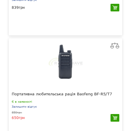
839грн
Портативна любительська рація Baofeng BF-R5/T7
Є в наявності
Залишити відгук
850грн
650грн