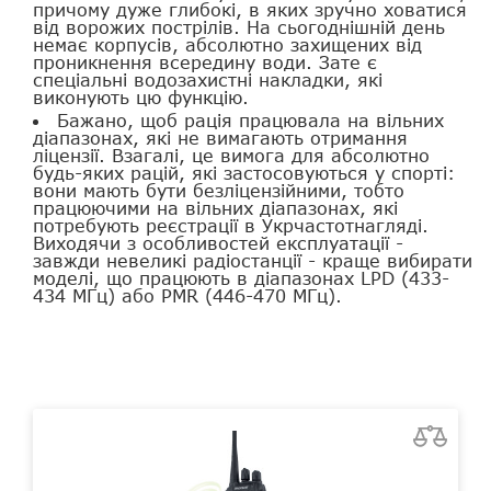
причому дуже глибокі, в яких зручно ховатися
від ворожих пострілів. На сьогоднішній день
немає корпусів, абсолютно захищених від
проникнення всередину води. Зате є
спеціальні водозахистні накладки, які
виконують цю функцію.
Бажано, щоб рація працювала на вільних
діапазонах, які не вимагають отримання
ліцензії. Взагалі, це вимога для абсолютно
будь-яких рацій, які застосовуються у спорті:
вони мають бути безліцензійними, тобто
працюючими на вільних діапазонах, які
потребують реєстрації в Укрчастотнагляді.
Виходячи з особливостей експлуатації -
завжди невеликі радіостанції - краще вибирати
моделі, що працюють в діапазонах LPD (433-
434 МГц) або PMR (446-470 МГц).