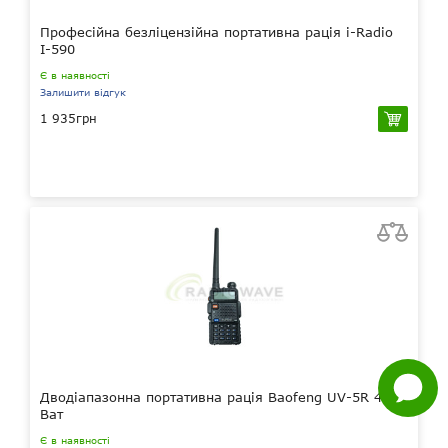
Професійна безліцензійна портативна рація i-Radio
I-590
Є в наявності
Залишити відгук
1 935грн
Нагору
Telegram
Viber
Whatsapp
Facebook
Задати
питання
Дводіапазонна портативна рація Baofeng UV-5R 4, 5
Ват
Є в наявності