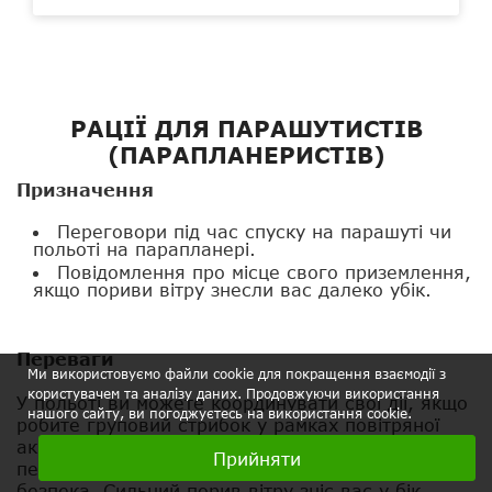
РАЦІЇ ДЛЯ ПАРАШУТИСТІВ
(ПАРАПЛАНЕРИСТІВ)
Призначення
Переговори під час спуску на парашуті чи
польоті на парапланері.
Повідомлення про місце свого приземлення,
якщо пориви вітру знесли вас далеко убік.
Переваги
Ми використовуємо файли cookie для покращення взаємодії з
користувачем та аналізу даних. Продовжуючи використання
У польоті ви можете координувати свої дії, якщо
нашого сайту, ви погоджуєтесь на використання cookie.
робите груповий стрибок у рамках повітряної
акробатики. Але все-таки головною вашою
Прийняти
перевагою застосування радіостанцій є ваша ж
безпека. Сильний порив вітру зніс вас у бік