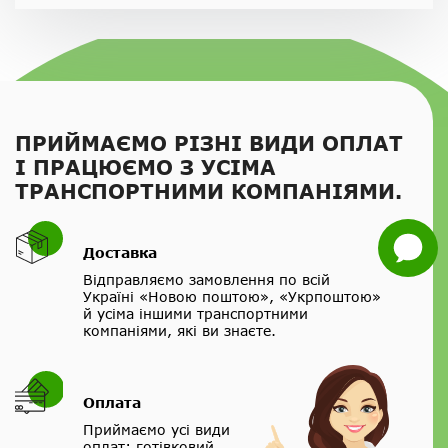
Нагору
Telegram
Viber
ПРИЙМАЄМО РІЗНІ ВИДИ ОПЛАТ
Whatsapp
І ПРАЦЮЄМО З УСІМА
ТРАНСПОРТНИМИ КОМПАНІЯМИ.
Facebook
Задати
Доставка
питання
Відправляємо замовлення по всій
Україні «Новою поштою», «Укрпоштою»
й усіма іншими транспортними
компаніями, які ви знаєте.
Оплата
Приймаємо усі види
оплат: готівковий,