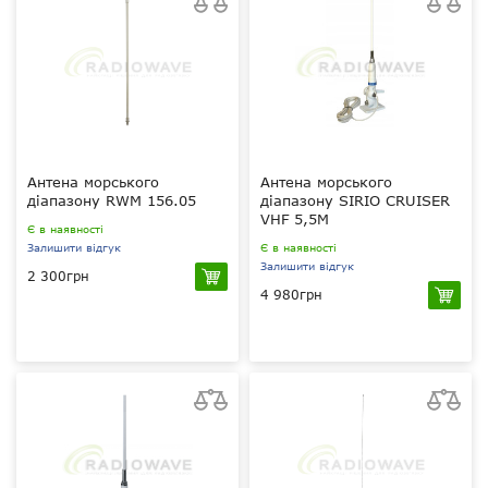
Антена морського
Антена морського
діапазону RWM 156.05
діапазону SIRIO CRUISER
VHF 5,5M
Є в наявності
Залишити відгук
Є в наявності
Залишити відгук
2 300грн
4 980грн
136-174 МГц VHF
5 dBi
154.0-162.6 МГц
?
?
?