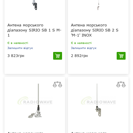
Антена морського
Антена морського
діапазону SIRIO SB 1 S M-
діапазону SIRIO SB 2 S
1
'M-1' INOX
Є в наявності
Є в наявності
Залишити відгук
Залишити відгук
3 823грн
2 892грн
156 – 157.425 МГц
155.8 – 160.1 МГц
0 dBd – 2.15 dBi
2 dBd - 4.15dBi
?
?