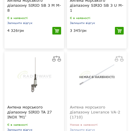
Антена морського
Антена морського
діапазону SIRIO SB 3 M M-
діапазону SIRIO SB 3 U M-
8
1
Є в наявності
Є в наявності
Залишити відгук
Залишити відгук
4 326грн
3 345грн
155.80-160.1 МГц
155.8 – 160.1 МГц
2 dBd – 4.15 dBi
2 dBd - 4.15dBi
?
?
НЕМАЄ В НАЯВНОСТІ
Антена морського
Антена морського
діапазону SIRIO TA 27
діапазону Lowrance VA-2
INOX 'M1'
(1710)
Є в наявності
Немає в наявності
Залишити відгук
Залишити відгук