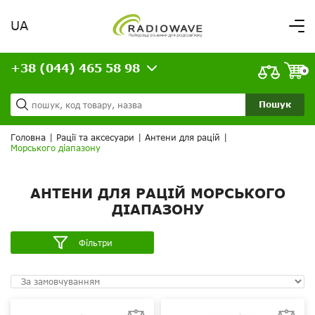
UA
Вітаємо,
увійдіть в особистий кабінет
+38 (044) 465 58 98
ВАШЕ ЗАМОВЛЕННЯ
0
Про нас
Доставка та оплата
Ваш кошик порожній!
Пошук
Кредит
Статті
Головна
|
Рації та аксесуари
|
Антени для рацій
|
Морського діапазону
Контакти
АНТЕНИ ДЛЯ РАЦІЙ МОРСЬКОГО
ДІАПАЗОНУ
Фільтри