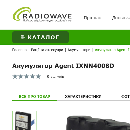
Про нас
Доставк
ВАШЕ ЗАМОВЛЕНН
КАТАЛОГ
Головна
|
Рації та аксесуари
|
Акумулятори
|
Акумулятор Agent
Акумулятор Agent IXNN4008D
0 відгуків
ВСЕ ПРО ТОВАР
ХАРАКТЕРИСТИКИ
ФОТ
Ваше питанн
Ваше питанн