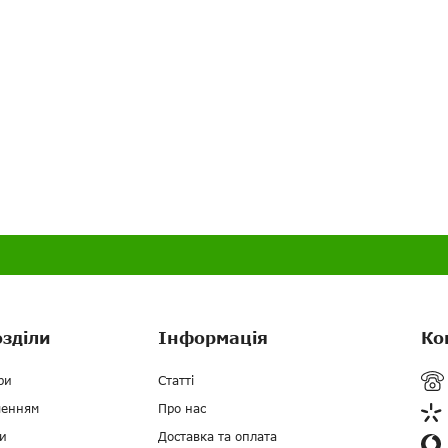
озділи
Інформація
Ко
ри
Статті
ченням
Про нас
и
Доставка та оплата