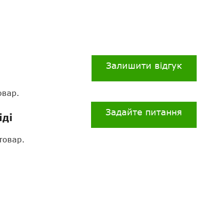
Залишити відгук
овар.
Задайте питання
іді
товар.