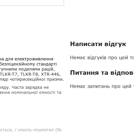
Написати відгук
Немає відгуків про цей т
на для електроживлення
езліцензійному стандарті
тупними моделями рацій,
Питання та відпов
LKR-T7, TLKR-T8, XTR-446,
ляді чотирисекційної призми.
Немає запитань про цей 
яду. Часта зарядка не
ення номінальної ємності та
ться, / нікель-мішметал (Ni-