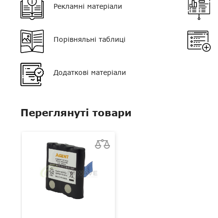
Рекламні матеріали
Вага
63 г
Колір
чорний
Порівняльні таблиці
Напруга живлення, V
4.8
Додаткові матеріали
Переглянуті товари