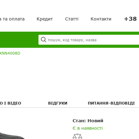
+38 
а та оплата
Кредит
Статті
Контакти
Я
Ваш кошик порожній!
 IXNN4008D
О І ВІДЕО
ВІДГУКИ
ПИТАННЯ-ВІДПОВІДІ
Ваше ім'я
Ваше ім’я
я
я
Стан: Новий
Є в наявності
Ваш E-mail
Електронна пошта