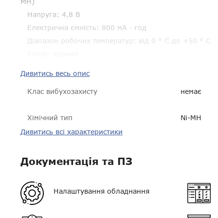
MH)
Напруга: 4,8 В
Електрична ємність: 800 мА · год
Діапазон робочих температур: від 0 ° С до +50 ° С
Колір: чорний
Дивитись весь опис
Клас вибухозахисту
немає
Хімічний тип
Ni-MH
Дивитись всі характеристики
Сумісність
Agent, Mot
Документація та ПЗ
Ємність АКБ
800 мАг
Пиловологозахист
IP54
Налаштування обладнання
Розмір
55 * 65 *