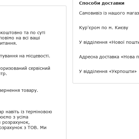
Способи доставки
Самовивіз із нашого мага
Кур'єром по м. Києву
коштовно та по суті
повімо на всі ваші
У відділення «Нової пошт
итання.
тування на місцевості.
Адресна доставка «Нова 
оризований сервісний
У відділення «Укрпошти»
тр.
ернення товару.
ар навіть із терміновою
юємо з усіма
й розрахунок,
розрахунок з ТОВ. Ми