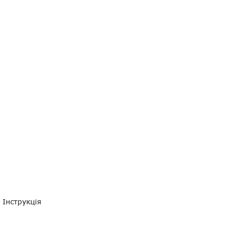
orola
Інструкція
 30 мм