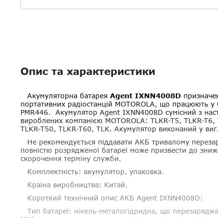
Опис та характеристики
Акумуляторна батарея
Agent IXNN4008D
призначе
портативних радіостанцій MOTOROLA, що працюють у б
PMR446. Акумулятор Agent IXNN4008D сумісний з нас
вироблених компанією MOTOROLA: TLKR-T5, TLKR-T6, T
TLKR-T50, TLKR-T60, TLK. Акумулятор виконаний у виг
Не рекомендується піддавати АКБ тривалому перезар
повністю розрядженої батареї може призвести до зниж
скорочення терміну служби.
Комплектність: акумулятор, упаковка.
Країна виробництва: Китай.
Короткий технічний опис АКБ Agent IXNN4008D:
Тип батареї: нікель-металогідридна, що перезаряджає