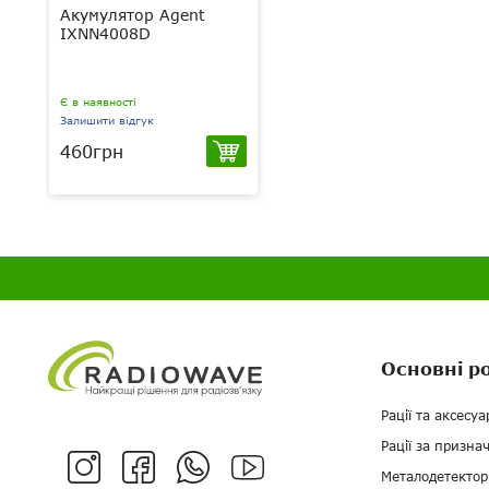
Акумулятор Agent
IXNN4008D
Є в наявності
Залишити відгук
460грн
Основні р
Рації та аксесуа
Рації за призна
Металодетектор