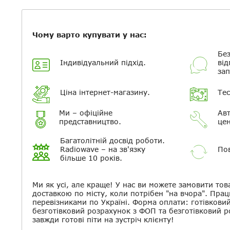
Чому варто купувати у нас:
Без
Індивідуальний підхід.
від
зап
Ціна інтернет-магазину.
Тес
Ми – офіційне
Авт
представництво.
цен
Багатолітній досвід роботи.
Radiowave – на зв'язку
Пов
більше 10 років.
Ми як усі, але краще! У нас ви можете замовити тов
доставкою по місту, коли потрібен "на вчора". Прац
перевізниками по Україні. Форма оплати: готівкови
безготівковий розрахунок з ФОП та безготівковий 
завжди готові піти на зустріч клієнту!