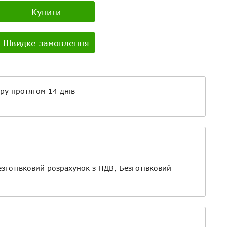
Youtube:
Купити
о
Швидке замовлення
айли
ру протягом 14 днів
езготівковий розрахунок з ПДВ, Безготівковий
о