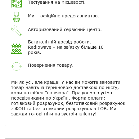
Тестування на місцевості.
Повідомляти про відповіді по
електронній пошті
Ми – офіційне представництво.
Авторизований сервісний центр.
Скасувати
Залишити відгук
Багатолітній досвід роботи.
Radiowave – на зв'язку більше 10
років.
Повернення товару.
Ми як усі, але краще! У нас ви можете замовити
товар навіть із терміновою доставкою по місту,
коли потрібен "на вчора". Працюємо з усіма
перевізниками по Україні. Форма оплати:
готівковий розрахунок, безготівковий розрахунок
з ФОП та безготівковий розрахунок з ТОВ. Ми
завжди готові піти на зустріч клієнту!