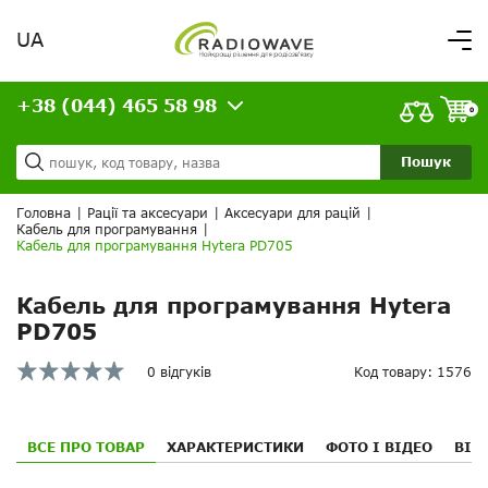
UA
Вітаємо,
увійдіть в особистий кабінет
+38 (044) 465 58 98
ВАШЕ ЗАМОВЛЕННЯ
0
Про нас
Доставка та оплата
Ваш кошик порожній!
Пошук
Кредит
Статті
Головна
|
Рації та аксесуари
|
Аксесуари для рацій
|
Кабель для програмування
|
Контакти
Кабель для програмування Hytera PD705
Кабель для програмування Hytera
PD705
0 відгуків
Код товару: 1576
ВСЕ ПРО ТОВАР
ХАРАКТЕРИСТИКИ
ФОТО І ВІДЕО
ВІД