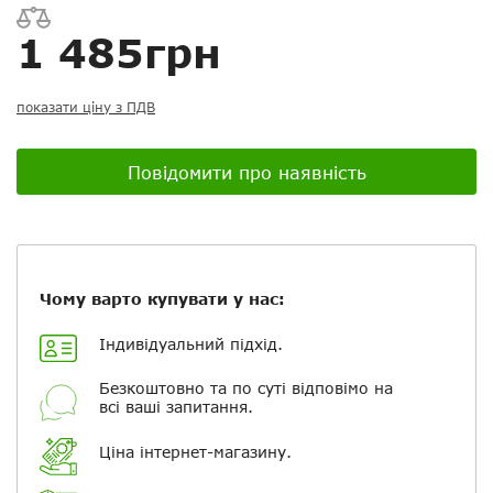
1 485грн
показати ціну з ПДВ
Посилання на відео з Youtube:
Повідомити про наявність
Додати фотографії
Чому варто купувати у нас:
+ Вибрати файли
Індивідуальний підхід.
Ваше ім'я
Безкоштовно та по суті відповімо на
всі ваші запитання.
Ціна інтернет-магазину.
Електронна пошта