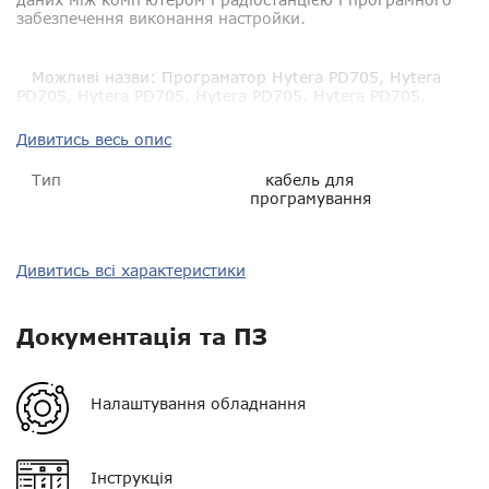
забезпечення виконання настройки.
Можливі назви: Програматор Hytera PD705, Hytera
PD705, Hytera PD705, Hytera PD705, Hytera PD705.
Дивитись весь опис
Тип
кабель для
програмування
Сумісність
Hytera PD705
Дивитись всі характеристики
Гарантія
14 днів
Документація та ПЗ
Роз'єм
?
Налаштування обладнання
Інструкція