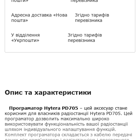
пошти»
перевізника
Адресна доставка «Нова
Згідно тарифів
пошта»
перевізника
У відділення
Згідно тарифів
«Укрпошти»
перевізника
Опис та характеристики
Програматор Hytera PD705
– цей аксесуар стане
корисним для власників радіостанції Hytera PD705. Цей
програматор дозволить максимально широко
використовувати функціональність вашої радіостанції
шляхом індивідуального налаштування функцій.
Комплект програматора складається з кабелю передачі
даних між комп'ютером і радіостанцією і програмного