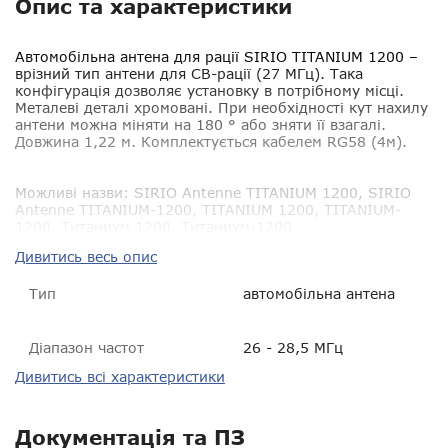
Опис та характеристики
Автомобільна антена для рації SIRIO TITANIUM 1200
–
врізний тип антени для CB-рації (27 МГц). Така
конфігурація дозволяє установку в потрібному місці.
Металеві деталі хромовані. При необхідності кут нахилу
антени можна міняти на 180 ° або зняти її взагалі.
Довжина 1,22 м. Комплектується кабелем RG58 (4м).
Можливі назви:
SIRIO Antenne TITANIUM 1200, SIRIO
Antenne TITANIUM-1200, TITANIUM 1200, TITANIUM-
1200, Титаниум 1200, Титаниум-1200
Дивитись весь опис
Тип
автомобільна антена
Діапазон частот
26 - 28,5 МГц
Дивитись всі характеристики
Тип кріплення
опціонально можливість
встановлення на магніт або
кріплення
Документація та ПЗ