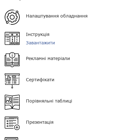
Довжина хвилі
?
Налаштування обладнання
Вага
0,4 кг
Роз'єм
не поставляється
Інструкція
Завантажити
Довжина
1,2 м
Посилення, dBi
3, dB
Рекламні матеріали
Матеріал
мідь, латунь, нержавіюча
сталь, нейлон
Сертифікати
Порівняльні таблиці
Нагору
Telegram
Презентація
Viber