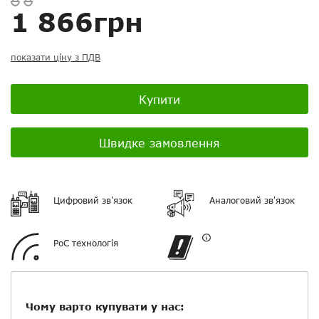
1 866грн
показати ціну з ПДВ
Посилання на відео з Youtube:
Купити
Швидке замовлення
Додати фотографії
Цифровий зв'язок
Аналоговий зв'язок
+ Вибрати файли
PoC технологія
Ваше ім'я
Електронна пошта
Чому варто купувати у нас: