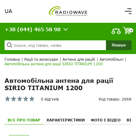
UA
Вітаємо,
увійдіть в особистий кабінет
+38 (044) 465 58 98
ВАШЕ ЗАМОВЛЕННЯ
0
Про нас
Доставка та оплата
Ваш кошик порожній!
Пошук
Кредит
Статті
Головна
|
Рації та аксесуари
|
Антени для рацій
|
Автомобільні
|
Автомобільна антена для рації SIRIO TITANIUM 1200
Контакти
Автомобільна антена для рації
SIRIO TITANIUM 1200
0 відгуків
Код товару: 2668
ВСЕ ПРО ТОВАР
ХАРАКТЕРИСТИКИ
ФОТО І ВІДЕО
ВІД