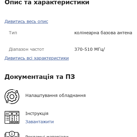
Опис та характеристики
Дивитись весь опис
Тип
колінеарна базова антена
Діапазон частот
370-510 МГц/
налаштовується
Дивитись всі характеристики
Сумісність
Icom IC FR4000,
Kenwood TK8302HK2,
Документація та ПЗ
Vertex VX2100-G6-45,
Vertex VX2200-G6-45,
Vertex VX2100-G6-25,
Vertex VX2200-G6-25,
Налаштування обладнання
Hytera RD625, Motorola
DR3000, Caltta PR900
Інструкція
Довжина хвилі
3 х 5/8 λ ground plane
Завантажити
колінеарна
Вага
1,16 кг
Рекламні матеріали