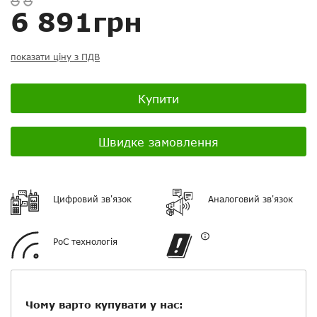
6 891грн
Ваш відгук:
показати ціну з ПДВ
Купити
Посилання на відео з Youtube:
Швидке замовлення
Додати фотографії
Цифровий зв'язок
Аналоговий зв'язок
+ Вибрати файли
PoC технологія
Ваше ім'я
Чому варто купувати у нас: