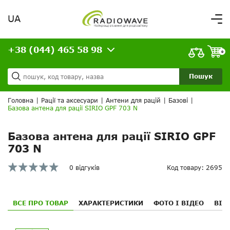
UA
Вітаємо,
увійдіть в особистий кабінет
+38 (044) 465 58 98
ВАШЕ ЗАМОВЛЕННЯ
0
Про нас
Доставка та оплата
Ваш кошик порожній!
Пошук
Кредит
Статті
Головна
|
Рації та аксесуари
|
Антени для рацій
|
Базові
|
Базова антена для рації SIRIO GPF 703 N
Контакти
Базова антена для рації SIRIO GPF
703 N
0 відгуків
Код товару: 2695
ВСЕ ПРО ТОВАР
ХАРАКТЕРИСТИКИ
ФОТО І ВІДЕО
ВІД