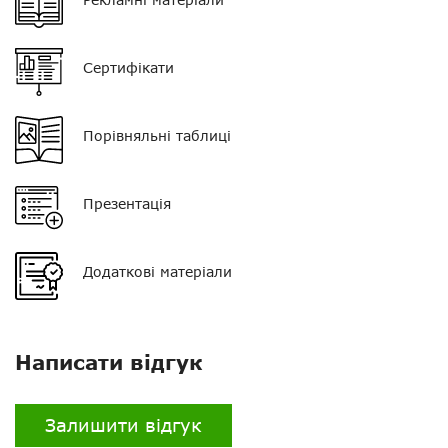
Роз'єм
N-гніздо
Сертифікати
Довжина
2,23 м
Посилення, dBi
мах 6.75 dBi
Порівняльні таблиці
Матеріал
алюміній, латунь,
нержавіюча сталь,
скловолокно
Презентація
Додаткові матеріали
Написати відгук
Залишити відгук