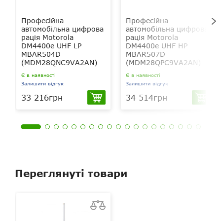
Професійна
Професійна
автомобільна цифрова
автомобільна цифрова
рація Motorola
рація Motorola
DM4400e UHF LP
DM4400e UHF HP
MBAR504D
MBAR507D
(MDM28QNC9VA2AN)
(MDM28QPC9VA2AN)
Є в наявності
Є в наявності
Залишити відгук
Залишити відгук
33 216грн
34 514грн
Переглянуті товари