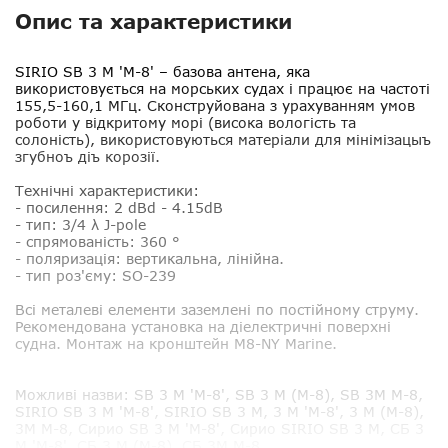
Опис та характеристики
SIRIO SB 3 M 'M-8'
– базова антена, яка
використовується на морських судах і працює на частоті
155,5-160,1 МГц. Сконструйована з урахуванням умов
роботи у відкритому морі (висока вологість та
солоність), використовуються матеріали для мінімізацыъ
згубноъ діъ корозії.
Технічні характеристики:
- посилення: 2 dBd - 4.15dB
- тип: 3/4 λ J-pole
- спрямованість: 360 °
- поляризація: вертикальна, лінійна.
- тип роз'єму: SO-239
Всі металеві елементи заземлені по постійному струму.
Рекомендована установка на діелектричні поверхні
судна. Монтаж на кронштейн M8-NY Marine.
Можливі назви
: SB 3 M 'M-8', SB 3 M (M-8), SB 3M M-8,
SIRIO SB 3 M 'M-8', SIRIO SB 3 M, 3 M 'M-8', 3 M (M-8),
3M M-8, Сирио SB 3 M 'M-8', Сирио SIRIO SB 3 M, СБ 3
M 'M-8', СБ 3 M (M-8), СБ 3M M-8