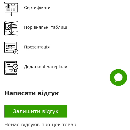
Посилення, dBi
2 dBd – 4.15 dBi
Сертифікати
Нагору
Поляризація
лінійна вертикальна
Telegram
Порівняльні таблиці
Матеріал
хромована латунь,
скловолокно, нейлон
Viber
Презентація
Whatsapp
Facebook
Додаткові матеріали
Задати
питання
Написати відгук
Залишити відгук
Немає відгуків про цей товар.