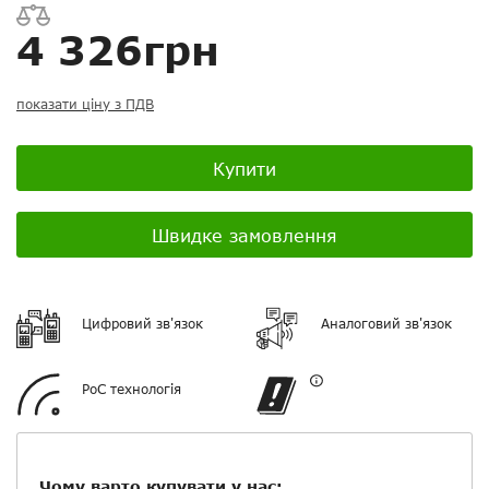
Ваш відгук:
4 326грн
показати ціну з ПДВ
Посилання на відео з Youtube:
Купити
Швидке замовлення
Додати фотографії
Цифровий зв'язок
Аналоговий зв'язок
+ Вибрати файли
PoC технологія
Ваше ім'я
Електронна пошта
Чому варто купувати у нас: