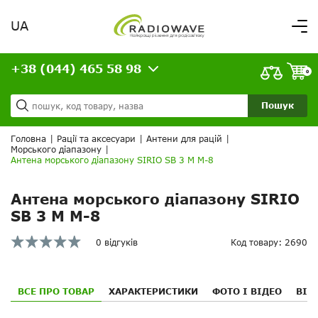
UA
Вітаємо,
увійдіть в особистий кабінет
+38 (044) 465 58 98
ВАШЕ ЗАМОВЛЕННЯ
0
Про нас
Доставка та оплата
Ваш кошик порожній!
Пошук
Кредит
Статті
Головна
|
Рації та аксесуари
|
Антени для рацій
|
Морського діапазону
|
Контакти
Антена морського діапазону SIRIO SB 3 M M-8
Антена морського діапазону SIRIO
SB 3 M M-8
0 відгуків
Код товару: 2690
ВСЕ ПРО ТОВАР
ХАРАКТЕРИСТИКИ
ФОТО І ВІДЕО
ВІД