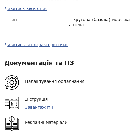
Дивитись весь опис
Тип
кругова (базова) морська
антена
Діапазон частот
155.80-160.1 МГц
Дивитись всі характеристики
Полоса частот
?
Документація та ПЗ
КСХН
?
Максимальна потужність
100 Вт
Налаштування обладнання
Вага
0,7 кг
Інструкція
Роз'єм
UHF-гніздо (SO-239)
Завантажити
Довжина
1,4 м
Рекламні матеріали
Імпенданс
50 Ом