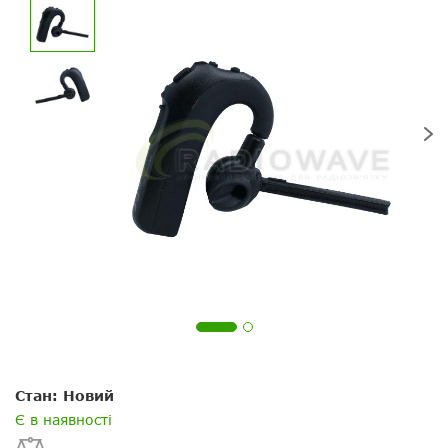
Ваше питання
Ваше питання
Переваги:
Ваше ім'я
Ваше ім’я
Ваш E-mail
Електронна пошта
Недоліки:
Я хотів би не публікувати
Повідомляти про відповіді по
питання
електронній пошті
Стан: Новий
Є в наявності
Скасувати
Скасувати
Поставити запитання
Задайте питання