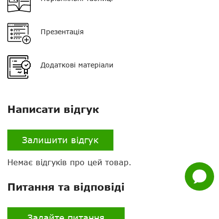
Тип навушника
вакуумний, з завушиною
Час зарядки
?
Презентація
Додаткові матеріали
Нагору
Telegram
Написати відгук
Viber
Whatsapp
Залишити відгук
Facebook
Немає відгуків про цей товар.
Задати
питання
Питання та відповіді
Задайте питання