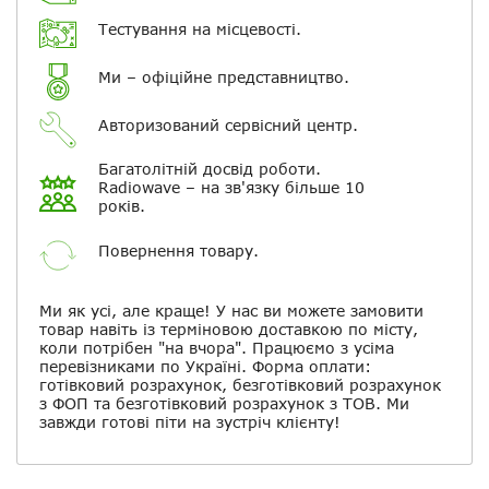
Повідомляти про відповіді по
електронній пошті
Тестування на місцевості.
Ми – офіційне представництво.
Скасувати
Залишити відгук
Авторизований сервісний центр.
Багатолітній досвід роботи.
Radiowave – на зв'язку більше 10
років.
Повернення товару.
Ми як усі, але краще! У нас ви можете замовити
товар навіть із терміновою доставкою по місту,
коли потрібен "на вчора". Працюємо з усіма
перевізниками по Україні. Форма оплати:
готівковий розрахунок, безготівковий розрахунок
з ФОП та безготівковий розрахунок з ТОВ. Ми
завжди готові піти на зустріч клієнту!