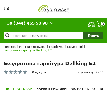
UA
Вітаємо,
увійдіть в особистий кабінет
+38 (044) 465 58 98
ВАШЕ ЗАМОВЛЕННЯ
0
Про нас
Доставка та оплата
Ваш кошик порожній!
Пошук
Кредит
Статті
Головна
|
Рації та аксесуари
|
Гарнітури
|
Бездротові
|
Бездротова гарнітура Dellking E2
Контакти
Бездротова гарнітура Dellking E2
0 відгуків
Код товару: 2700
ВСЕ ПРО ТОВАР
ХАРАКТЕРИСТИКИ
ФОТО І ВІДЕО
ВІД