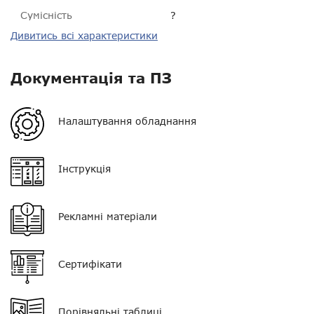
Сумісність
?
Дивитись всі характеристики
Орієнтовна дальність у
10 м
місті
Документація та ПЗ
Пиловологозахист
?
Комплектація
?
Налаштування обладнання
Гарантія
14 днів
Інструкція
Bluetooth
V4.1
Регулятор гучності
немає
Рекламні матеріали
Колір
чорний
Час роботи
10 годин
Сертифікати
Кнопка PTT
є
Порівняльні таблиці