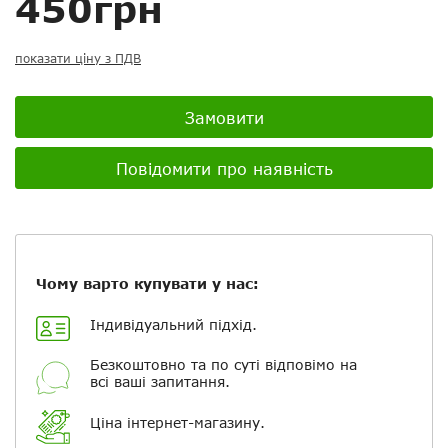
450грн
показати ціну з ПДВ
Замовити
Посилання на відео з Youtube:
Повідомити про наявність
Додати фотографії
Чому варто купувати у нас:
+ Вибрати файли
Індивідуальний підхід.
Ваше ім'я
Безкоштовно та по суті відповімо на
всі ваші запитання.
Електронна пошта
Ціна інтернет-магазину.