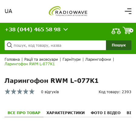
UA
Вітаємо,
увійдіть в особистий кабінет
+38 (044) 465 58 98
ВАШЕ ЗАМОВЛЕННЯ
0
Про нас
Доставка та оплата
Ваш кошик порожній!
Пошук
Кредит
Статті
Головна
|
Рації та аксесуари
|
Гарнітури
|
Ларингофони
|
Ларингофон RWM L-077K1
Контакти
Ларингофон RWM L-077K1
0 відгуків
Код товару: 2393
ВСЕ ПРО ТОВАР
ХАРАКТЕРИСТИКИ
ФОТО І ВІДЕО
ВІД