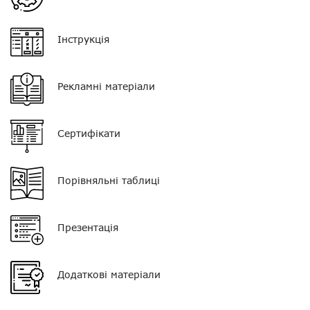
Кнопка PTT
на палець
Інструкція
Роз'єм
?
Рекламні матеріали
Сертифікати
Порівняльні таблиці
Нагору
Презентація
Telegram
Viber
Додаткові матеріали
Whatsapp