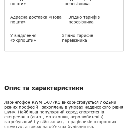
пошти»
перевізника
Адресна доставка «Нова
Згідно тарифів
пошта»
перевізника
У відділення
Згідно тарифів
«Укрпошти»
перевізника
Опис та характеристики
Ларингофон
RWM L-077K1
використовується людьми
різних професій і захоплень в умовах надвисокого рівня
шуму. Найбільш популярний серед спортсменів-
екстремалів (авто-, мотогонки, аеролюбителів),
затребуваний і у військових, і працівників охоронних
структур, а також на об'єктах будівництва.