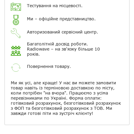
Тестування на місцевості.
Повідомляти про відповіді по
електронній пошті
Ми – офіційне представництво.
Скасувати
Залишити відгук
Авторизований сервісний центр.
Багатолітній досвід роботи.
Radiowave – на зв'язку більше 10
років.
Повернення товару.
Ми як усі, але краще! У нас ви можете замовити
товар навіть із терміновою доставкою по місту,
коли потрібен "на вчора". Працюємо з усіма
перевізниками по Україні. Форма оплати:
готівковий розрахунок, безготівковий розрахунок
з ФОП та безготівковий розрахунок з ТОВ. Ми
завжди готові піти на зустріч клієнту!