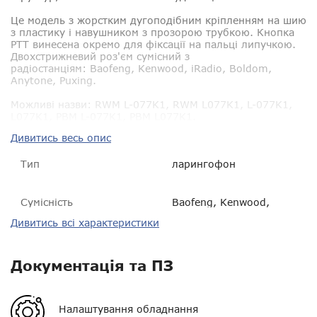
Це модель з жорстким дугоподібним кріпленням на шию
з пластику і навушником з прозорою трубкою. Кнопка
PTT винесена окремо для фіксації на пальці липучкою.
Двохстрижневий роз'єм сумісний з
радіостанціям:
Baofeng, Kenwood, iRadio, Boldom,
Anytone, Puxing
.
Можливі назви:
RWM L-077K1, RWM L077K1, L-077K1,
L077K1, РВМ L-077K1, РВМ L077K1.
Дивитись весь опис
Тип
ларингофон
Сумісність
Baofeng, Kenwood,
iRadio, Boldom, Anytone,
Дивитись всі характеристики
Puxing
Тип кріплення
пластикове, регульоване
Документація та ПЗ
Гарантія
14 днів
Налаштування обладнання
VOX
?