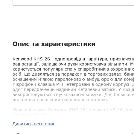
Опис та характеристики
Kenwood KHS-26
- однопровідна гарнітура, призначена
радіостанції, залишаючи руки користувача вільними. 
користується популярністю у співробітників охоронних
осіб, що дивляться за порядком в торгових залах, банк
оснащеним м'якою паролоновою амбушюрою для комфо
мікрофон і клавіша PTT інтегровані в одному корпусі.
одяг передбачений надійний металевий затиск. У місц
використовуються гнучкі захисні кожухи. Для більшої м
додатково посилений тефлоновою ниткою.
Можливі назви:
Kenwood KHS-26, Kenwood HS 26, Ken
Кенвуд KHS-26.
Дивитись весь опис