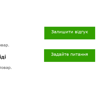
Залишити відгук
овар.
Задайте питання
іді
товар.