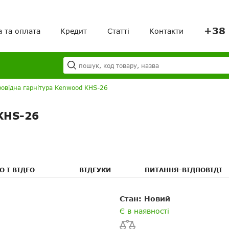
+38 
а та оплата
Кредит
Статті
Контакти
Я
Ваш кошик порожній!
овідна гарнітура Kenwood KHS-26
KHS-26
О І ВІДЕО
ВІДГУКИ
ПИТАННЯ-ВІДПОВІДІ
Ваше ім'я
Ваше ім’я
я
я
Стан: Новий
Ваш E-mail
Електронна пошта
Є в наявності
Посилання на відео з 