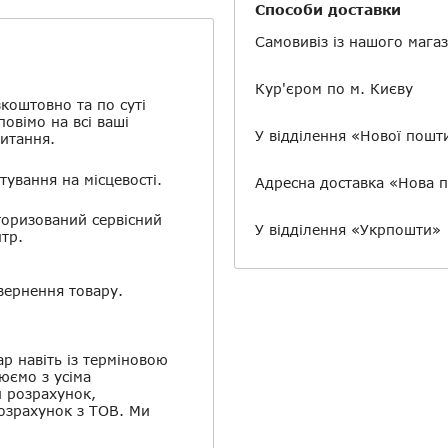
Способи доставки
Самовивіз із нашого мага
Кур'єром по м. Києву
коштовно та по суті
повімо на всі ваші
У відділення «Нової пошт
итання.
тування на місцевості.
Адресна доставка «Нова 
оризований сервісний
У відділення «Укрпошти»
тр.
ернення товару.
ар навіть із терміновою
юємо з усіма
й розрахунок,
розрахунок з ТОВ. Ми