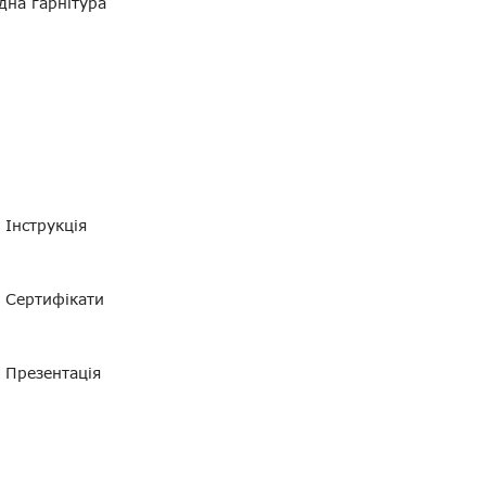
дна гарнітура
Інструкція
Сертифікати
 з PTT
Презентація