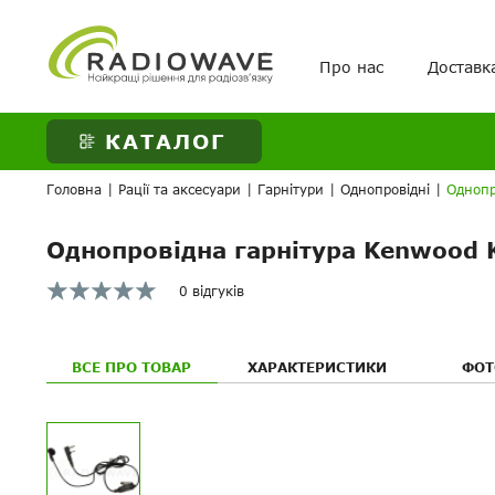
Про нас
Доставк
ВАШЕ ЗАМОВЛЕНН
КАТАЛОГ
Головна
|
Рації та аксесуари
|
Гарнітури
|
Однопровідні
|
Однопр
Однопровідна гарнітура Kenwood 
0 відгуків
ВСЕ ПРО ТОВАР
ХАРАКТЕРИСТИКИ
ФОТ
Ваше питанн
Ваше питанн
Переваги: