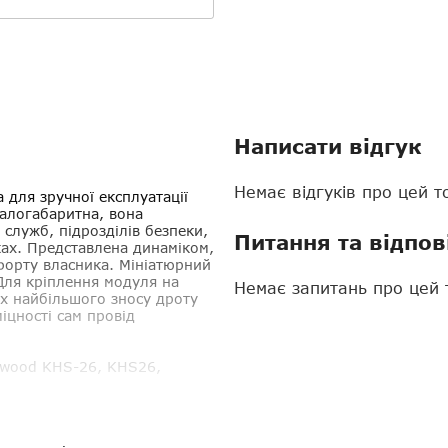
Написати відгук
Немає відгуків про цей т
 для зручної експлуатації
Малогабаритна, вона
 служб, підрозділів безпеки,
Питання та відпов
ах. Представлена ​​динаміком,
рту власника. Мініатюрний
 Для кріплення модуля на
Немає запитань про цей 
ях найбільшого зносу дроту
іцності сам провід
wood KHS-26, KHS26,