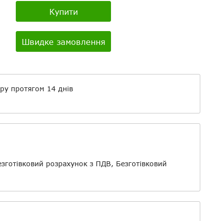
о
Купити
Швидке замовлення
айли
ру протягом 14 днів
езготівковий розрахунок з ПДВ, Безготівковий
о