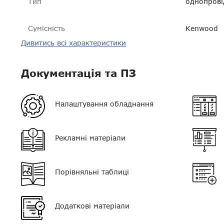
Тип
однопрові
Сумісність
Kenwood
Дивитись всі характеристики
Гарантія
14 днів
VOX
немає
Документація та ПЗ
Регулятор гучності
немає
Налаштування обладнання
Кліпса/затискач
є
Колір
чорний
Рекламні матеріали
Тип мікрофона
поєднаний
Порівняльні таблиці
Кнопка PTT
одинарна
Тип навушника
вкладиш
Додаткові матеріали
Роз'єм
К1