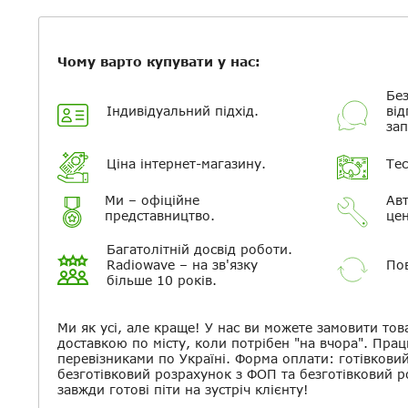
Чому варто купувати у нас:
Без
Індивідуальний підхід.
від
зап
Ціна інтернет-магазину.
Тес
Ми – офіційне
Авт
представництво.
цен
Багатолітній досвід роботи.
Radiowave – на зв'язку
Пов
більше 10 років.
Ми як усі, але краще! У нас ви можете замовити тов
доставкою по місту, коли потрібен "на вчора". Прац
перевізниками по Україні. Форма оплати: готівкови
безготівковий розрахунок з ФОП та безготівковий 
завжди готові піти на зустріч клієнту!