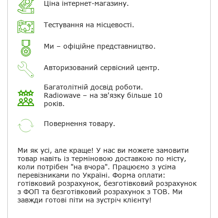
Ціна інтернет-магазину.
Повідомляти про відповіді по
електронній пошті
Тестування на місцевості.
Ми – офіційне представництво.
Скасувати
Залишити відгук
Авторизований сервісний центр.
Багатолітній досвід роботи.
Radiowave – на зв'язку більше 10
років.
Повернення товару.
Ми як усі, але краще! У нас ви можете замовити
товар навіть із терміновою доставкою по місту,
коли потрібен "на вчора". Працюємо з усіма
перевізниками по Україні. Форма оплати:
готівковий розрахунок, безготівковий розрахунок
з ФОП та безготівковий розрахунок з ТОВ. Ми
завжди готові піти на зустріч клієнту!