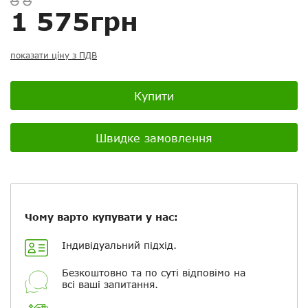
Ваш відгук:
1 575грн
показати ціну з ПДВ
Посилання на відео з Youtube:
Купити
Швидке замовлення
Додати фотографії
+ Вибрати файли
Чому варто купувати у нас:
Індивідуальний підхід.
Ваше ім'я
Безкоштовно та по суті відповімо на
всі ваші запитання.
Електронна пошта