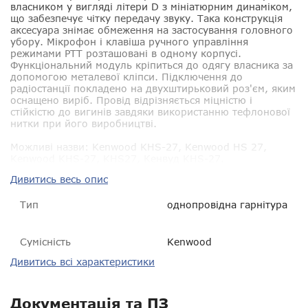
власником у вигляді літери D з мініатюрним динаміком,
що забезпечує чітку передачу звуку. Така конструкція
аксесуара знімає обмеження на застосування головного
убору. Мікрофон і клавіша ручного управління
режимами PTT розташовані в одному корпусі.
Функціональний модуль кріпиться до одягу власника за
допомогою металевої кліпси. Підключення до
радіостанції покладено на двухштирьковий роз'єм, яким
оснащено виріб. Провід відрізняється міцністю і
стійкістю до вигинів завдяки використанню тефлонової
нитки при його виробництві.
Можливі назви
: Kenwood KHS-27, Kenwood HS 27,
Kenwood KHS-27, KHS27, Кенвуд KHS-27.
Дивитись весь опис
Тип
однопровідна гарнітура
Сумісність
Kenwood
Дивитись всі характеристики
Гарантія
14 днів
VOX
немає
Документація та ПЗ