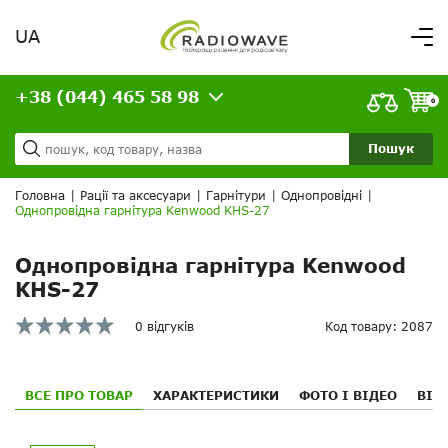
UA
Вітаємо,
увійдіть в особистий кабінет
+38 (044) 465 58 98
ВАШЕ ЗАМОВЛЕННЯ
0
Про нас
Доставка та оплата
Ваш кошик порожній!
Пошук
Кредит
Статті
Головна
|
Рації та аксесуари
|
Гарнітури
|
Однопровідні
|
Однопровідна гарнітура Kenwood KHS-27
Контакти
Однопровідна гарнітура Kenwood
KHS-27
0 відгуків
Код товару: 2087
ВСЕ ПРО ТОВАР
ХАРАКТЕРИСТИКИ
ФОТО І ВІДЕО
ВІД