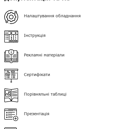
Регулятор гучності
немає
Налаштування обладнання
Кліпса/затискач
немає
Колір
чорний
Інструкція
Тип мікрофона
поєднаний з PTT
Рекламні матеріали
Кнопка PTT
одинарна
Тип навушника
D-подібний
Сертифікати
Роз'єм
К1
Порівняльні таблиці
Нагору
Telegram
Презентація
Viber