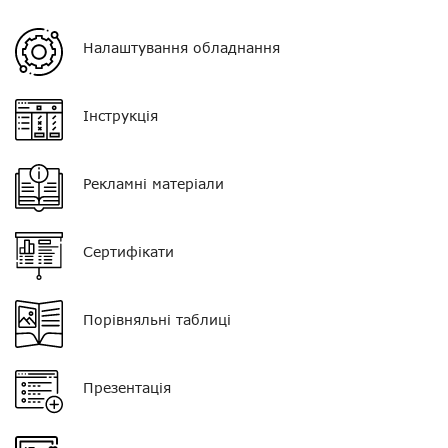
Регулятор гучності
немає
Налаштування обладнання
Кліпса/затискач
немає
Колір
чорний
Інструкція
Тип мікрофона
поєднаний з РТТ
Рекламні матеріали
Кнопка PTT
виносна
Тип навушника
вкладиш
Сертифікати
Роз'єм
SD03
Порівняльні таблиці
Презентація