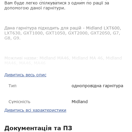
Вам буде легко спілкуватися з одним по рації за
допомогою даної гарнітури.
Дана гарнітура підходить для рацій - Midland LXT600,
LXT630, GXT1000, GXT1050, GXT2000, GXT2050, G7,
G8, G9.
Можливі назви: Midland MA46, Midland MA 46, Midland
MA46, MA46, MA46
Дивитись весь опис
Тип
однопровідна гарнітура
Сумісність
Midland
Дивитись всі характеристики
Гарантія
14 днів
VOX
немає
Документація та ПЗ