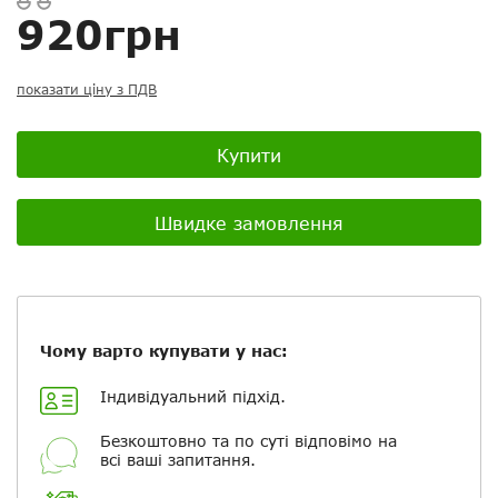
Скасувати
Скасувати
Поставити запитання
Задайте питання
920грн
Ваш відгук:
показати ціну з ПДВ
Купити
Посилання на відео з Youtube:
Швидке замовлення
Додати фотографії
Чому варто купувати у нас:
+ Вибрати файли
Індивідуальний підхід.
Безкоштовно та по суті відповімо на
Ваше ім'я
всі ваші запитання.