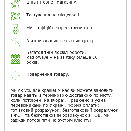
Ціна інтернет-магазину.
Електронна пошта
Тестування на місцевості.
Повідомляти про відповіді по
електронній пошті
Ми – офіційне представництво.
Авторизований сервісний центр.
Скасувати
Залишити відгук
Багатолітній досвід роботи.
Radiowave – на зв'язку більше 10
років.
Повернення товару.
Ми як усі, але краще! У нас ви можете замовити
товар навіть із терміновою доставкою по місту,
коли потрібен "на вчора". Працюємо з усіма
перевізниками по Україні. Форма оплати:
готівковий розрахунок, безготівковий розрахунок
з ФОП та безготівковий розрахунок з ТОВ. Ми
завжди готові піти на зустріч клієнту!