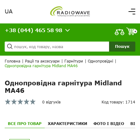
UA
Вітаємо,
увійдіть в особистий кабінет
+38 (044) 465 58 98
ВАШЕ ЗАМОВЛЕННЯ
0
Про нас
Доставка та оплата
Ваш кошик порожній!
Пошук
Кредит
Статті
Головна
|
Рації та аксесуари
|
Гарнітури
|
Однопровідні
|
Однопровідна гарнітура Midland MA46
Контакти
Однопровідна гарнітура Midland
MA46
0 відгуків
Код товару: 1714
ВСЕ ПРО ТОВАР
ХАРАКТЕРИСТИКИ
ФОТО І ВІДЕО
ВІД