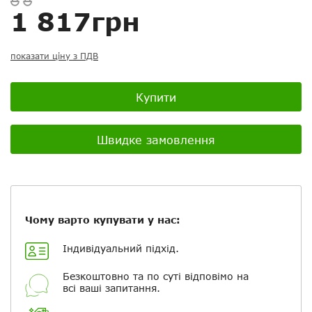
Скасувати
Скасувати
Поставити запитання
Задайте питання
1 817грн
Ваш відгук:
показати ціну з ПДВ
Купити
Посилання на відео з Youtube:
Швидке замовлення
Додати фотографії
Чому варто купувати у нас:
+ Вибрати файли
Індивідуальний підхід.
Безкоштовно та по суті відповімо на
Ваше ім'я
всі ваші запитання.