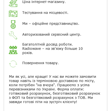
Ціна інтернет-магазину.
Електронна пошта
Тестування на місцевості.
Повідомляти про відповіді по
електронній пошті
Ми – офіційне представництво.
Авторизований сервісний центр.
Скасувати
Залишити відгук
Багатолітній досвід роботи.
Radiowave – на зв'язку більше 10
років.
Повернення товару.
Ми як усі, але краще! У нас ви можете замовити
товар навіть із терміновою доставкою по місту,
коли потрібен "на вчора". Працюємо з усіма
перевізниками по Україні. Форма оплати:
готівковий розрахунок, безготівковий розрахунок
з ФОП та безготівковий розрахунок з ТОВ. Ми
завжди готові піти на зустріч клієнту!