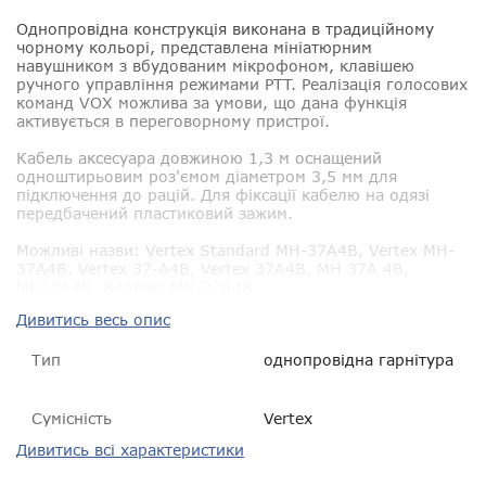
Однопровідна конструкція виконана в традиційному
чорному кольорі, представлена ​​мініатюрним
навушником з вбудованим мікрофоном, клавішею
ручного управління режимами PTT. Реалізація голосових
команд VOX можлива за умови, що дана функція
активується в переговорному пристрої.
Кабель аксесуара довжиною 1,3 м оснащений
одноштирьовим роз'ємом діаметром 3,5 мм для
підключення до рацій. Для фіксації кабелю на одязі
передбачений пластиковий зажим.
Можливі назви
: Vertex Standard MH-37A4B, Vertex MH-
37A4B, Vertex 37-A4B, Vertex 37A4B, MH 37A 4B,
MH37A4B, Вертекс MH-37A4B
Дивитись весь опис
Тип
однопровідна гарнітура
Сумісність
Vertex
Дивитись всі характеристики
Гарантія
14 днів