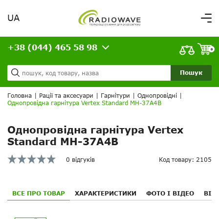
UA
Вітаємо,
увійдіть в особистий кабінет
+38 (044) 465 58 98
ВАШЕ ЗАМОВЛЕННЯ
0
Про нас
Доставка та оплата
Ваш кошик порожній!
Пошук
Кредит
Статті
Головна
|
Рації та аксесуари
|
Гарнітури
|
Однопровідні
|
Однопровідна гарнітура Vertex Standard MH-37A4B
Контакти
Однопровідна гарнітура Vertex
Standard MH-37A4B
0 відгуків
Код товару: 2105
ВСЕ ПРО ТОВАР
ХАРАКТЕРИСТИКИ
ФОТО І ВІДЕО
ВІД