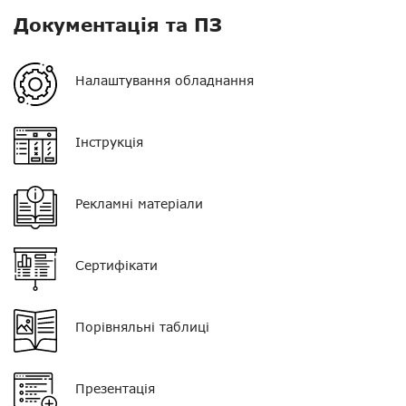
VOX
немає
Документація та ПЗ
Регулятор гучності
немає
Налаштування обладнання
Кліпса/затискач
є
Колір
чорний
Інструкція
Тип мікрофона
поєднаний з PTT
Рекламні матеріали
Кнопка PTT
одинарна
Тип навушника
G-подібний
Сертифікати
Роз'єм
2,5 мм
Порівняльні таблиці
Презентація