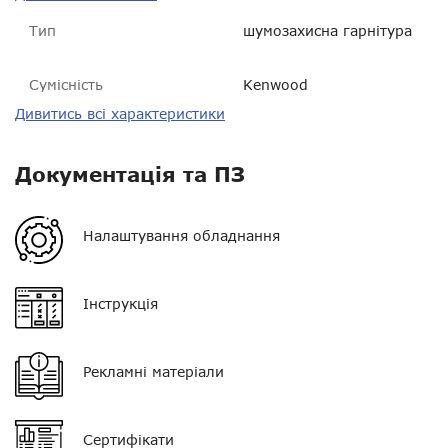
Тип
шумозахисна гарнітура
Сумісність
Kenwood
Дивитись всі характеристики
Пиловологозахист
IP54
Гарантія
14 днів
Документація та ПЗ
VOX
є
Налаштування обладнання
Регулятор гучності
немає
Колір
чорний
Інструкція
Тип мікрофона
окремий
Рекламні матеріали
Кнопка PTT
одинарна
Тип навушника
м'який, з наголов'ям
Сертифікати