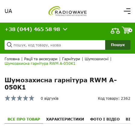
UA
Вітаємо,
увійдіть в особистий кабінет
+38 (044) 465 58 98
ВАШЕ ЗАМОВЛЕННЯ
0
Про нас
Доставка та оплата
Ваш кошик порожній!
Пошук
Кредит
Статті
Головна
|
Рації та аксесуари
|
Гарнітури
|
Шумозахисні
|
Шумозахисна гарнітура RWM A-050K1
Контакти
Шумозахисна гарнітура RWM A-
050K1
0 відгуків
Код товару: 2362
ВСЕ ПРО ТОВАР
ХАРАКТЕРИСТИКИ
ФОТО І ВІДЕО
ВІД