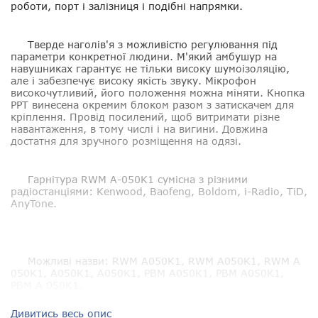
роботи, порт і залізниця і подібні напрямки.
Тверде наголів'я з можливістю регулювання під
параметри конкретної людини. М'який амбушур на
навушниках гарантує не тільки високу шумоізоляцію,
але і забезпечує високу якість звуку. Мікрофон
високочутливий, його положення можна міняти. Кнопка
PPT винесена окремим блоком разом з затискачем для
кріплення. Провід посилений, щоб витримати різне
навантаження, в тому числі і на вигини. Довжина
достатня для зручного розміщення на одязі.
Гарнітура RWM A-050K1 сумісна з різними
радіостанціями:
Kenwood, Baofeng, Boldom, i-Radio, TiD,
AnyTone.
Можливі назви: RWM A050K1, RWM A050K1, RWM A
050K1, A050K1, A050K1, РВМ A050K1, РВМ A050K1,
РВМ A 050K1.
Дивитись весь опис