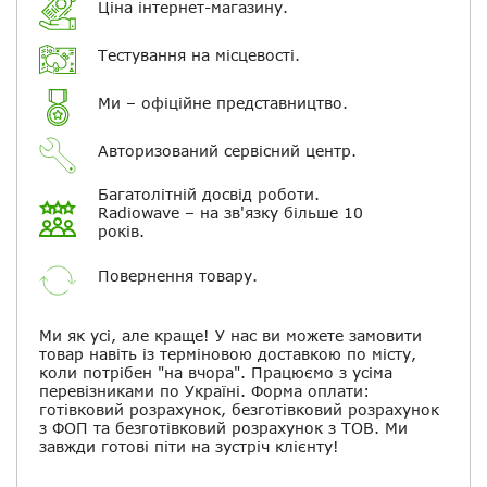
Ціна інтернет-магазину.
Електронна пошта
Тестування на місцевості.
Повідомляти про відповіді по
Ми – офіційне представництво.
електронній пошті
Авторизований сервісний центр.
Скасувати
Залишити відгук
Багатолітній досвід роботи.
Radiowave – на зв'язку більше 10
років.
Повернення товару.
Ми як усі, але краще! У нас ви можете замовити
товар навіть із терміновою доставкою по місту,
коли потрібен "на вчора". Працюємо з усіма
перевізниками по Україні. Форма оплати:
готівковий розрахунок, безготівковий розрахунок
з ФОП та безготівковий розрахунок з ТОВ. Ми
завжди готові піти на зустріч клієнту!