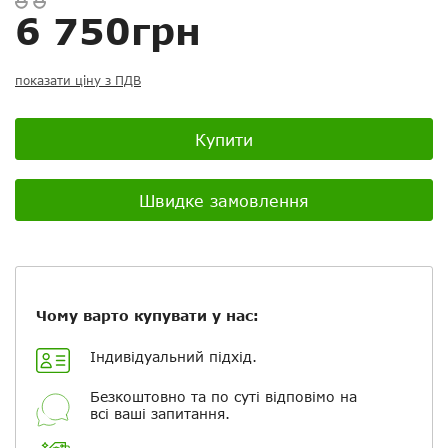
6 750грн
Скасувати
Скасувати
Поставити запитання
Задайте питання
Ваш відгук:
показати ціну з ПДВ
Купити
Посилання на відео з Youtube:
Швидке замовлення
Додати фотографії
Чому варто купувати у нас:
+ Вибрати файли
Індивідуальний підхід.
Безкоштовно та по суті відповімо на
всі ваші запитання.
Ваше ім'я