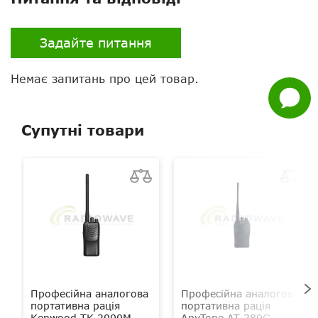
Whatsapp
Задайте питання
Facebook
Немає запитань про цей товар.
Задати
питання
Супутні товари
Професійна аналогова
Професійна аналогова
портативна рація
портативна рація
Kenwood TK-2000M
AnyTone AT-289G