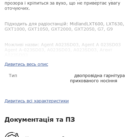
прозора і кріпиться за вухо, що не привертає увагу
оточуючих.
Підходить для радіостанцій:
MidlandLXT600, LXT630,
GXT1000, GXT1050, GXT2000, GXT2050, G7, G9
Можливі назви:
Agent A023SD03, Agent A 023SD03
Agent A-023SD03, A023SD03, A023SD03, Агент
A023SD03
Дивитись весь опис
Тип
двопровідна гарнітура
прихованого носіння
Сумісність
Midland LXT600, LXT630,
Дивитись всі характеристики
GXT1000, GXT1050,
GXT2000, GXT2050, G7, G9
Документація та ПЗ
Пиловологозахист
IP54
Гарантія
14 днів