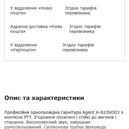
У відділення «Нової
Згідно тарифів
пошти»
перевізника
Адресна доставка «Нова
Згідно тарифів
пошта»
перевізника
У відділення
Згідно тарифів
«Укрпошти»
перевізника
Опис та характеристики
Професійна однопровідна гарнітура
Agent A-023SD03
з
кнопкою PTT. З'єднання посилені і стійкі до вигинів і
стирання. Високоякісний звук, навушник
шумоізольований. Силіконова трубка звуководу