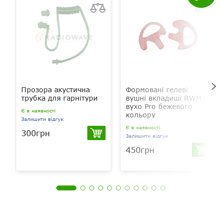
Прозора акустична
Формовані гелеві
трубка для гарнітури
вушні вкладиші RWM
вухо Pro бежевого
Є в наявності
кольору
Залишити відгук
Є в наявності
300грн
Залишити відгук
450грн