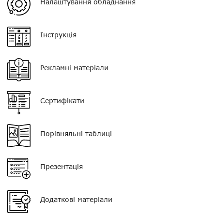
Налаштування обладнання
VOX
немає
Інструкція
Регулятор гучності
немає
Кліпса/затискач
є
Рекламні матеріали
Колір
чорний з прозорим
звуководом
Сертифікати
Тип мікрофона
поєднаний з PTT
Роз'єм
SD03
Порівняльні таблиці
Презентація
Додаткові матеріали