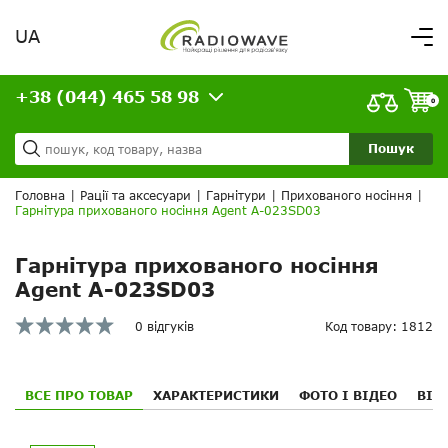
UA
Вітаємо,
увійдіть в особистий кабінет
+38 (044) 465 58 98
ВАШЕ ЗАМОВЛЕННЯ
0
Про нас
Доставка та оплата
Ваш кошик порожній!
Пошук
Кредит
Статті
Головна
|
Рації та аксесуари
|
Гарнітури
|
Прихованого носіння
|
Гарнітура прихованого носіння Agent A-023SD03
Контакти
Гарнітура прихованого носіння
Agent A-023SD03
0 відгуків
Код товару: 1812
ВСЕ ПРО ТОВАР
ХАРАКТЕРИСТИКИ
ФОТО І ВІДЕО
ВІД