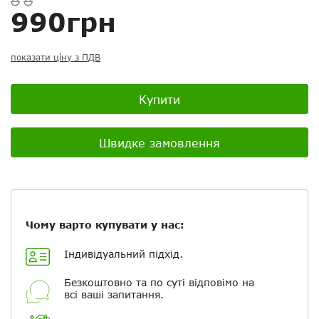
Скасувати
Скасувати
Поставити запитання
Задайте питання
990грн
Ваш відгук:
показати ціну з ПДВ
Купити
Посилання на відео з Youtube:
Швидке замовлення
Додати фотографії
Чому варто купувати у нас:
+ Вибрати файли
Індивідуальний підхід.
Безкоштовно та по суті відповімо на
Ваше ім'я
всі ваші запитання.