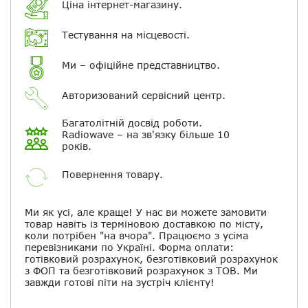
Ціна інтернет-магазину.
Електронна пошта
Тестування на місцевості.
Повідомляти про відповіді по
електронній пошті
Ми – офіційне представництво.
Авторизований сервісний центр.
Скасувати
Залишити відгук
Багатолітній досвід роботи.
Radiowave – на зв'язку більше 10
років.
Повернення товару.
Ми як усі, але краще! У нас ви можете замовити
товар навіть із терміновою доставкою по місту,
коли потрібен "на вчора". Працюємо з усіма
перевізниками по Україні. Форма оплати:
готівковий розрахунок, безготівковий розрахунок
з ФОП та безготівковий розрахунок з ТОВ. Ми
завжди готові піти на зустріч клієнту!