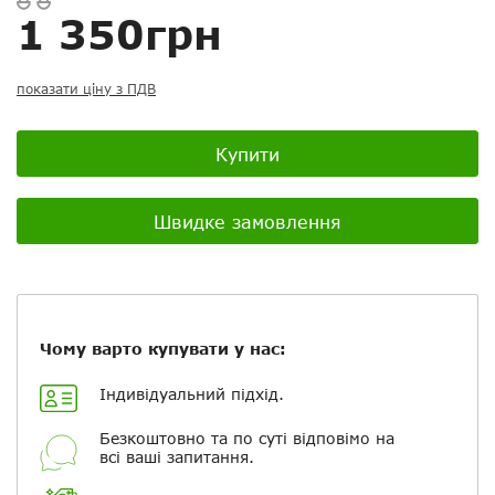
1 350грн
Ваш відгук:
показати ціну з ПДВ
Купити
Посилання на відео з Youtube:
Швидке замовлення
Додати фотографії
Чому варто купувати у нас:
+ Вибрати файли
Індивідуальний підхід.
Ваше ім'я
Безкоштовно та по суті відповімо на
всі ваші запитання.
Електронна пошта