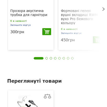
Прозора акустична
Формовані гелеві
трубка для гарнітури
вушні вкладиші RWM
вухо Pro бежевого
Є в наявності
кольору
Залишити відгук
Є в наявності
300грн
Залишити відгук
450грн
Переглянуті товари