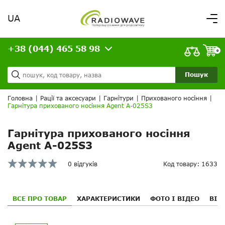
UA
Вітаємо,
увійдіть в особистий кабінет
+38 (044) 465 58 98
ВАШЕ ЗАМОВЛЕННЯ
0
Про нас
Доставка та оплата
Ваш кошик порожній!
Пошук
Кредит
Статті
Головна
|
Рації та аксесуари
|
Гарнітури
|
Прихованого носіння
|
Гарнітура прихованого носіння Agent A-025S3
Контакти
Гарнітура прихованого носіння
Agent A-025S3
0 відгуків
Код товару: 1633
ВСЕ ПРО ТОВАР
ХАРАКТЕРИСТИКИ
ФОТО І ВІДЕО
ВІД