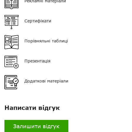
Рекламні матеріали
Колір
чорний з прозорим
звуководом
Сертифікати
Тип мікрофона
поєднаний з PTT
Роз'єм
S3
Порівняльні таблиці
Презентація
Додаткові матеріали
Написати відгук
Залишити відгук