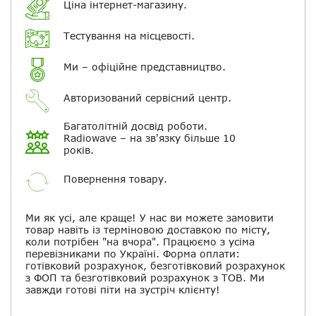
Ціна інтернет-магазину.
Тестування на місцевості.
Повідомляти про відповіді по
електронній пошті
Ми – офіційне представництво.
Скасувати
Залишити відгук
Авторизований сервісний центр.
Багатолітній досвід роботи.
Radiowave – на зв'язку більше 10
років.
Повернення товару.
Ми як усі, але краще! У нас ви можете замовити
товар навіть із терміновою доставкою по місту,
коли потрібен "на вчора". Працюємо з усіма
перевізниками по Україні. Форма оплати:
готівковий розрахунок, безготівковий розрахунок
з ФОП та безготівковий розрахунок з ТОВ. Ми
завжди готові піти на зустріч клієнту!