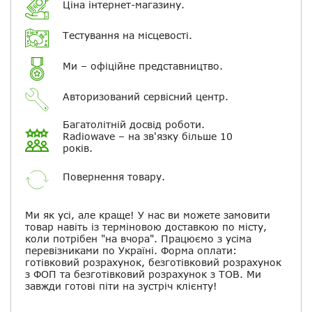
Ціна інтернет-магазину.
Електронна пошта
Тестування на місцевості.
Повідомляти про відповіді по
електронній пошті
Ми – офіційне представництво.
Авторизований сервісний центр.
Скасувати
Залишити відгук
Багатолітній досвід роботи.
Radiowave – на зв'язку більше 10
років.
Повернення товару.
Ми як усі, але краще! У нас ви можете замовити
товар навіть із терміновою доставкою по місту,
коли потрібен "на вчора". Працюємо з усіма
перевізниками по Україні. Форма оплати:
готівковий розрахунок, безготівковий розрахунок
з ФОП та безготівковий розрахунок з ТОВ. Ми
завжди готові піти на зустріч клієнту!