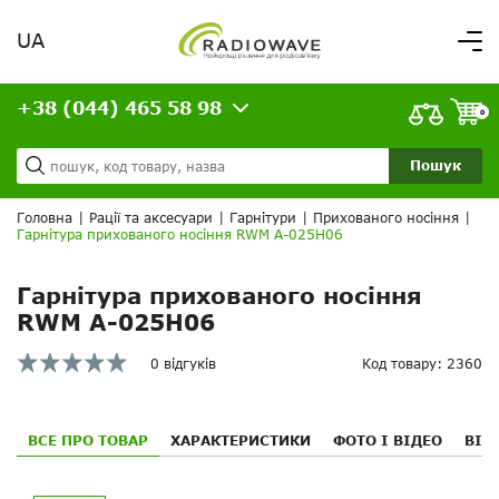
UA
Вітаємо,
увійдіть в особистий кабінет
+38 (044) 465 58 98
ВАШЕ ЗАМОВЛЕННЯ
0
Про нас
Доставка та оплата
Ваш кошик порожній!
Пошук
Кредит
Статті
Головна
|
Рації та аксесуари
|
Гарнітури
|
Прихованого носіння
|
Гарнітура прихованого носіння RWM A-025H06
Контакти
Гарнітура прихованого носіння
RWM A-025H06
0 відгуків
Код товару: 2360
ВСЕ ПРО ТОВАР
ХАРАКТЕРИСТИКИ
ФОТО І ВІДЕО
ВІД