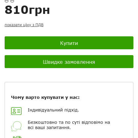
Скасувати
Скасувати
Поставити запитання
Задайте питання
810грн
Ваш відгук:
показати ціну з ПДВ
Купити
Посилання на відео з Youtube:
Швидке замовлення
Додати фотографії
Чому варто купувати у нас:
+ Вибрати файли
Індивідуальний підхід.
Безкоштовно та по суті відповімо на
Ваше ім'я
всі ваші запитання.