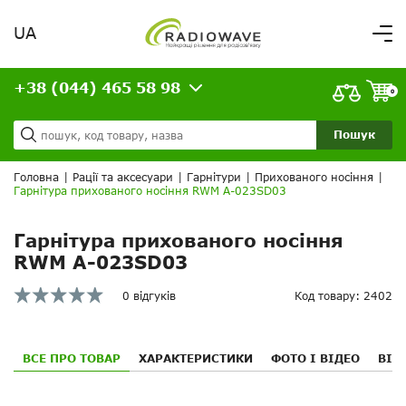
UA
Вітаємо,
увійдіть в особистий кабінет
+38 (044) 465 58 98
ВАШЕ ЗАМОВЛЕННЯ
0
Про нас
Доставка та оплата
Ваш кошик порожній!
Пошук
Кредит
Статті
Головна
|
Рації та аксесуари
|
Гарнітури
|
Прихованого носіння
|
Гарнітура прихованого носіння RWM A-023SD03
Контакти
Гарнітура прихованого носіння
RWM A-023SD03
0 відгуків
Код товару: 2402
ВСЕ ПРО ТОВАР
ХАРАКТЕРИСТИКИ
ФОТО І ВІДЕО
ВІД