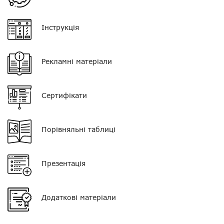
VOX
немає
Інструкція
Регулятор гучності
немає
Кліпса/затискач
є
Рекламні матеріали
Колір
чорний з прозорим
звуководом
Сертифікати
Тип мікрофона
поєднаний з PTT
Роз'єм
SD03
Порівняльні таблиці
Презентація
Додаткові матеріали