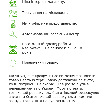
Ціна інтернет-магазину.
Електронна пошта
Тестування на місцевості.
Повідомляти про відповіді по
електронній пошті
Ми – офіційне представництво.
Авторизований сервісний центр.
Скасувати
Залишити відгук
Багатолітній досвід роботи.
Radiowave – на зв'язку більше 10
років.
Повернення товару.
Ми як усі, але краще! У нас ви можете замовити
товар навіть із терміновою доставкою по місту,
коли потрібен "на вчора". Працюємо з усіма
перевізниками по Україні. Форма оплати:
готівковий розрахунок, безготівковий розрахунок
з ФОП та безготівковий розрахунок з ТОВ. Ми
завжди готові піти на зустріч клієнту!