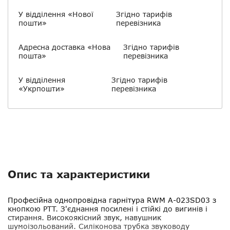
У відділення «Нової
Згідно тарифів
пошти»
перевізника
Адресна доставка «Нова
Згідно тарифів
пошта»
перевізника
У відділення
Згідно тарифів
«Укрпошти»
перевізника
Опис та характеристики
Професійна однопровідна гарнітура
RWM A-023SD03
з
кнопкою PTT. З'єднання посилені і стійкі до вигинів і
стирання. Високоякісний звук, навушник
шумоізольований. Силіконова трубка звуководу