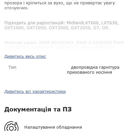
прозора і кріпиться за вухо, що не привертає увагу
оточуючих.
Підходить для радіостанцій:
MidlandLXT600, LXT630,
GXT1000, GXT1050, GXT2000, GXT2050, G7, G9.
Можливі назви:
RWM A023SD03, RWM A 023SD03 RWM
A-023SD03, A023SD03, A023SD03, РВМ A023SD03.
Дивитись весь опис
Тип
двопровідна гарнітура
прихованого носіння
Сумісність
Midland LXT600, LXT630,
Дивитись всі характеристики
GXT1000, GXT1050,
GXT2000, GXT2050, G7, G9
Документація та ПЗ
Пиловологозахист
IP54
Гарантія
14 днів
Налаштування обладнання