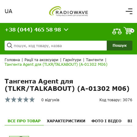
UA
Вітаємо,
увійдіть в особистий кабінет
+38 (044) 465 58 98
ВАШЕ ЗАМОВЛЕННЯ
0
Про нас
Доставка та оплата
Ваш кошик порожній!
Пошук
Кредит
Статті
Головна
|
Рації та аксесуари
|
Гарнітури
|
Тангенти
|
Тангента Agent для (TLKR/TALKABOUT) (A-01302 M06)
Контакти
Тангента Agent для
(TLKR/TALKABOUT) (A-01302 M06)
0 відгуків
Код товару: 3076
ВСЕ ПРО ТОВАР
ХАРАКТЕРИСТИКИ
ФОТО І ВІДЕО
ВІД