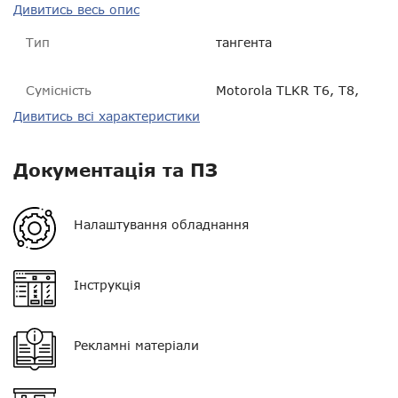
Дивитись весь опис
Тип
тангента
Сумісність
Motorola TLKR T6, T8,
T60, T80, T80EXT, T92H2O,
Дивитись всі характеристики
TALKABOUT T62, T82,
T82EXT
Документація та ПЗ
Пиловологозахист
?
Розмір
220 * 150 * 35 мм
Налаштування обладнання
Вага
120 г
Інструкція
Гарантія
14 днів
VOX
?
Рекламні матеріали
Екран
немає
Клавіатура
немає