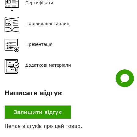
Сертифікати
Нагору
Тип мікрофона
поєднаний з РТТ
Telegram
Порівняльні таблиці
Кнопка PTT
одинарна
Viber
Роз'єм
?
Презентація
Whatsapp
Facebook
Додаткові матеріали
Задати
питання
Написати відгук
Залишити відгук
Немає відгуків про цей товар.