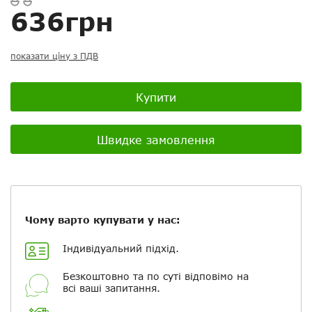
Ваш відгук:
636грн
показати ціну з ПДВ
Посилання на відео з Youtube:
Купити
Швидке замовлення
Додати фотографії
+ Вибрати файли
Чому варто купувати у нас:
Індивідуальний підхід.
Ваше ім'я
Безкоштовно та по суті відповімо на
всі ваші запитання.
Електронна пошта