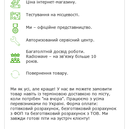
Ціна інтернет-магазину.
Повідомляти про відповіді по
Тестування на місцевості.
електронній пошті
Ми – офіційне представництво.
Скасувати
Залишити відгук
Авторизований сервісний центр.
Багатолітній досвід роботи.
Radiowave – на зв'язку більше 10
років.
Повернення товару.
Ми як усі, але краще! У нас ви можете замовити
товар навіть із терміновою доставкою по місту,
коли потрібен "на вчора". Працюємо з усіма
перевізниками по Україні. Форма оплати:
готівковий розрахунок, безготівковий розрахунок
з ФОП та безготівковий розрахунок з ТОВ. Ми
завжди готові піти на зустріч клієнту!