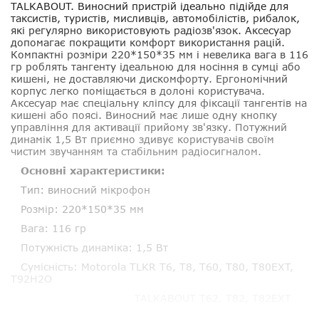
TALKABOUT. Виносний пристрій ідеально підійде для
таксистів, туристів, мисливців, автомобілістів, рибалок,
які регулярно використовують радіозв'язок. Аксесуар
допомагає покращити комфорт використання рацій.
Компактні розміри 220*150*35 мм і невелика вага в 116
гр роблять тангенту ідеальною для носіння в сумці або
кишені, не доставляючи дискомфорту. Ергономічний
корпус легко поміщається в долоні користувача.
Аксесуар має спеціальну кліпсу для фіксації тангентів на
кишені або поясі. Виносний має лише одну кнопку
управління для активації прийому зв'язку. Потужний
динамік 1,5 Вт приємно здивує користувачів своїм
чистим звучанням та стабільним радіосигналом.
Основні характеристики:
Тип: виносний мікрофон
Розмір: 220*150*35 мм
Вага: 116 гр
Потужність динаміка: 1,5 Вт
Сумісність: Motorola TLKR T6, T8, T60, T80, T80EXT,
T92H2O
TALKABOUT T62, T82, T82EXT