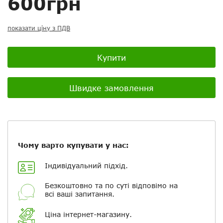
600грн
показати ціну з ПДВ
Посилання на відео з Youtube:
Купити
Швидке замовлення
Додати фотографії
+ Вибрати файли
Чому варто купувати у нас:
Індивідуальний підхід.
Ваше ім'я
Безкоштовно та по суті відповімо на
всі ваші запитання.
Електронна пошта
Ціна інтернет-магазину.