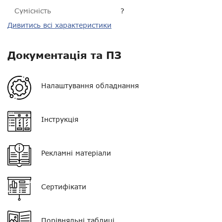
Сумісність
?
Дивитись всі характеристики
Пиловологозахист
IP56
Розмір
?
Документація та ПЗ
Вага
?
Налаштування обладнання
Гарантія
14 днів
VOX
є
Інструкція
Екран
немає
Рекламні матеріали
Клавіатура
немає
Тип мікрофона
поєднаний з кнопкою
РТТ
Сертифікати
Кнопка PTT
одинарна
Порівняльні таблиці