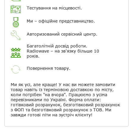
Повідомляти про відповіді по
електронній пошті
Тестування на місцевості.
Ми – офіційне представництво.
Скасувати
Залишити відгук
Авторизований сервісний центр.
Багатолітній досвід роботи.
Radiowave – на зв'язку більше 10
років.
Повернення товару.
Ми як усі, але краще! У нас ви можете замовити
товар навіть із терміновою доставкою по місту,
коли потрібен "на вчора". Працюємо з усіма
перевізниками по Україні. Форма оплати:
готівковий розрахунок, безготівковий розрахунок
з ФОП та безготівковий розрахунок з ТОВ. Ми
завжди готові піти на зустріч клієнту!