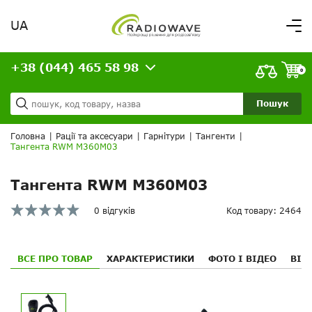
UA
Вітаємо,
увійдіть в особистий кабінет
+38 (044) 465 58 98
ВАШЕ ЗАМОВЛЕННЯ
0
Про нас
Доставка та оплата
Ваш кошик порожній!
Пошук
Кредит
Статті
Головна
|
Рації та аксесуари
|
Гарнітури
|
Тангенти
|
Тангента RWM M360M03
Контакти
Тангента RWM M360M03
0 відгуків
Код товару: 2464
ВСЕ ПРО ТОВАР
ХАРАКТЕРИСТИКИ
ФОТО І ВІДЕО
ВІД