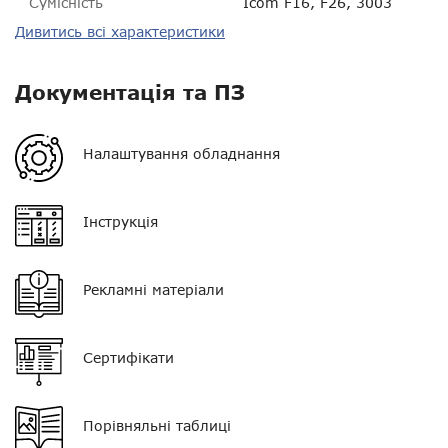
Сумісність
Icom F16, F26, 3003
Дивитись всі характеристики
Пиловологозахист
IP54
Розмір
?
Документація та ПЗ
Вага
?
Налаштування обладнання
Гарантія
14 днів
VOX
?
Інструкція
Екран
немає
Рекламні матеріали
Клавіатура
немає
Тип мікрофона
поєднаний з РТТ
Сертифікати
Кнопка PTT
одинарна
Нагору
Роз'єм
S03
Порівняльні таблиці