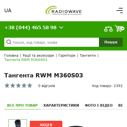
UA
Вітаємо,
увійдіть в особистий кабінет
+38 (044) 465 58 98
ВАШЕ ЗАМОВЛЕННЯ
0
Про нас
Доставка та оплата
Ваш кошик порожній!
Пошук
Кредит
Статті
Головна
|
Рації та аксесуари
|
Гарнітури
|
Тангенти
|
Тангента RWM M360S03
Контакти
Тангента RWM M360S03
0 відгуків
Код товару: 2392
ВСЕ ПРО ТОВАР
ХАРАКТЕРИСТИКИ
ФОТО І ВІДЕО
ВІД
АКЦІЯ