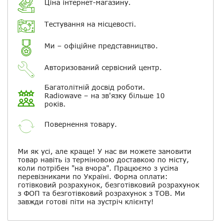
Ціна інтернет-магазину.
Повідомляти про відповіді по
Тестування на місцевості.
електронній пошті
Ми – офіційне представництво.
Скасувати
Залишити відгук
Авторизований сервісний центр.
Багатолітній досвід роботи.
Radiowave – на зв'язку більше 10
років.
Повернення товару.
Ми як усі, але краще! У нас ви можете замовити
товар навіть із терміновою доставкою по місту,
коли потрібен "на вчора". Працюємо з усіма
перевізниками по Україні. Форма оплати:
готівковий розрахунок, безготівковий розрахунок
з ФОП та безготівковий розрахунок з ТОВ. Ми
завжди готові піти на зустріч клієнту!