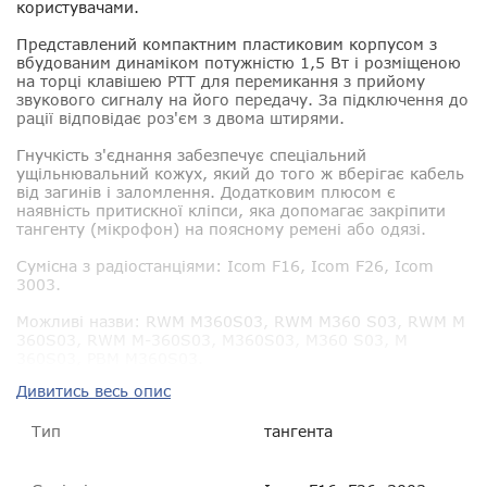
користувачами.
Представлений компактним пластиковим корпусом з
вбудованим динаміком потужністю 1,5 Вт і розміщеною
на торці клавішею PTT для перемикання з прийому
звукового сигналу на його передачу. За підключення до
рації відповідає роз'єм з двома штирями.
Гнучкість з'єднання забезпечує спеціальний
ущільнювальний кожух, який до того ж вберігає кабель
від загинів і заломлення. Додатковим плюсом є
наявність притискної кліпси, яка допомагає закріпити
тангенту (мікрофон) на поясному ремені або одязі.
Сумісна з радіостанціями:
Icom F16, Icom F26, Icom
3003
.
Можливі назви:
RWM M360S03, RWM M360 S03, RWM M
360S03, RWM M-360S03, M360S03, M360 S03, M
360S03, РВМ M360S03.
Дивитись весь опис
Тип
тангента