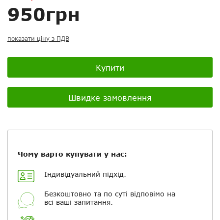
Ваш відгук:
950грн
показати ціну з ПДВ
Посилання на відео з Youtube:
Купити
Швидке замовлення
Додати фотографії
+ Вибрати файли
Чому варто купувати у нас:
Індивідуальний підхід.
Ваше ім'я
Безкоштовно та по суті відповімо на
всі ваші запитання.
Електронна пошта