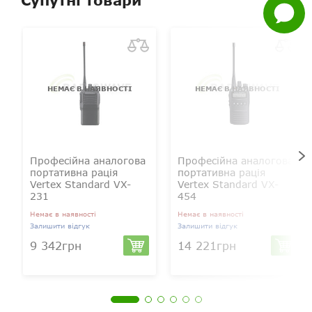
Супутні товари
Задати
питання
НЕМАЄ В НАЯВНОСТІ
НЕМАЄ В НАЯВНОСТІ
Професійна аналогова
Професійна аналогова
портативна рація
портативна рація
Vertex Standard VX-
Vertex Standard VX-
231
454
Немає в наявності
Немає в наявності
Залишити відгук
Залишити відгук
9 342грн
14 221грн