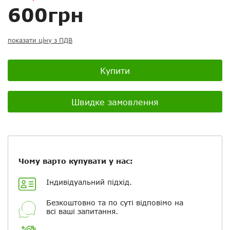
Скасувати
Скасувати
Поставити запитання
Задайте питання
600грн
Ваш відгук:
показати ціну з ПДВ
Купити
Посилання на відео з Youtube:
Швидке замовлення
Додати фотографії
Чому варто купувати у нас:
+ Вибрати файли
Індивідуальний підхід.
Безкоштовно та по суті відповімо на
Ваше ім'я
всі ваші запитання.