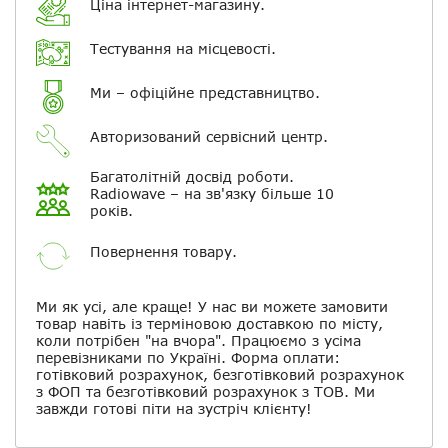
Ціна інтернет-магазину.
Електронна пошта
Тестування на місцевості.
Повідомляти про відповіді по
електронній пошті
Ми – офіційне представництво.
Авторизований сервісний центр.
Скасувати
Залишити відгук
Багатолітній досвід роботи.
Radiowave – на зв'язку більше 10
років.
Повернення товару.
Ми як усі, але краще! У нас ви можете замовити
товар навіть із терміновою доставкою по місту,
коли потрібен "на вчора". Працюємо з усіма
перевізниками по Україні. Форма оплати:
готівковий розрахунок, безготівковий розрахунок
з ФОП та безготівковий розрахунок з ТОВ. Ми
завжди готові піти на зустріч клієнту!