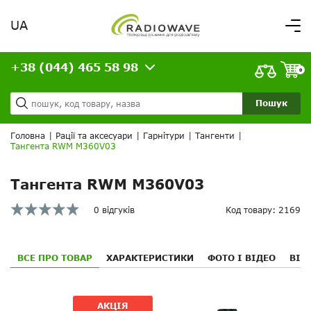
UA
Вітаємо,
увійдіть в особистий кабінет
+38 (044) 465 58 98
ВАШЕ ЗАМОВЛЕННЯ
0
Про нас
Доставка та оплата
Ваш кошик порожній!
Пошук
Кредит
Статті
Головна
|
Рації та аксесуари
|
Гарнітури
|
Тангенти
|
Тангента RWM M360V03
Контакти
Тангента RWM M360V03
0 відгуків
Код товару: 2169
ВСЕ ПРО ТОВАР
ХАРАКТЕРИСТИКИ
ФОТО І ВІДЕО
ВІД
АКЦІЯ