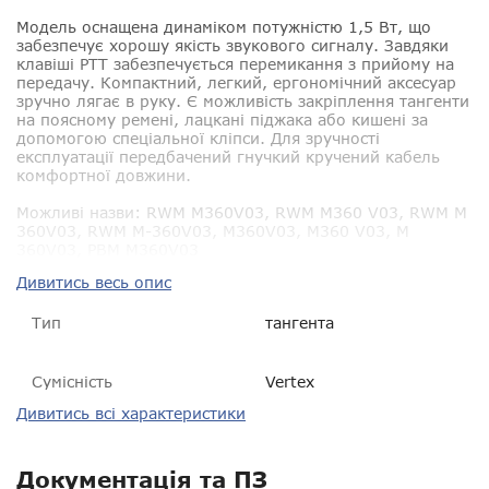
Модель оснащена динаміком потужністю 1,5 Вт, що
забезпечує хорошу якість звукового сигналу. Завдяки
клавіші PTT забезпечується перемикання з прийому на
передачу. Компактний, легкий, ергономічний аксесуар
зручно лягає в руку. Є можливість закріплення тангенти
на поясному ремені, лацкані піджака або кишені за
допомогою спеціальної кліпси. Для зручності
експлуатації передбачений гнучкий кручений кабель
комфортної довжини.
Можливі назви:
RWM M360V03, RWM M360 V03, RWM M
360V03, RWM M-360V03, M360V03, M360 V03, M
360V03, РВМ M360V03
Дивитись весь опис
Тип
тангента
Сумісність
Vertex
Дивитись всі характеристики
Пиловологозахист
IP54
Розмір
?
Документація та ПЗ