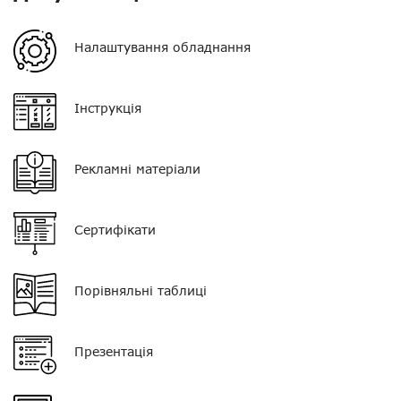
Вага
?
Налаштування обладнання
Гарантія
14 днів
VOX
?
Інструкція
Екран
немає
Рекламні матеріали
Клавіатура
немає
Тип мікрофона
поєднаний з РТТ
Сертифікати
Кнопка PTT
одинарна
Роз'єм
V03
Порівняльні таблиці
Презентація