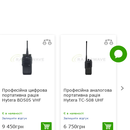
Telegram
Viber
Whatsapp
Facebook
Задати
питання
Професійна цифрова
Професійна аналогова
П
портативна рація
портативна рація
по
Hytera BD505 VHF
Hytera TC-508 UHF
Hy
Є в наявності
Є в наявності
Є в
Залишити відгук
Залишити відгук
За
9 450грн
6 750грн
1