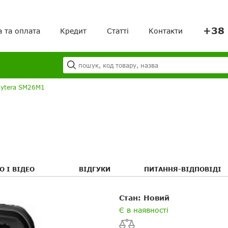
+38 
а та оплата
Кредит
Статті
Контакти
Я
Ваш кошик порожній!
Hytera SM26M1
О І ВІДЕО
ВІДГУКИ
ПИТАННЯ-ВІДПОВІДІ
Ваше ім'я
Ваше ім’я
Стан: Новий
я
я
Є в наявності
Ваш E-mail
Електронна пошта