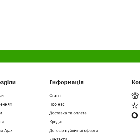
озділи
Інформація
Ко
ри
Статті
ченням
Про нас
и
Доставка та оплата
ня
Кредит
ми Ajax
Договір публічної оферти
Контакти