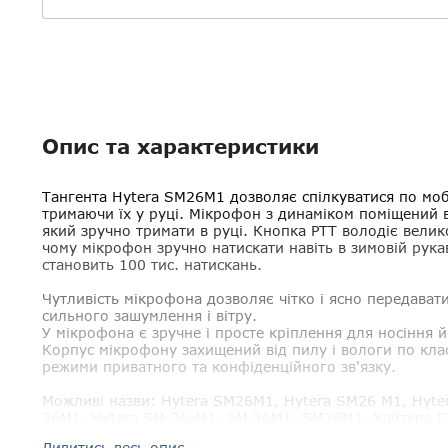
Опис та характеристики
Тангента Hytera SM26M1
дозволяє спілкуватися по моб
тримаючи їх у руці. Мікрофон з динаміком поміщений в
який зручно тримати в руці. Кнопка PTT володіє вели
чому мікрофон зручно натискати навіть в зимовій рукав
становить 100 тис. натискань.
Чутливість мікрофона дозволяє чітко і ясно передавати
сильного зашумлення і вітру.
У мікрофона є зручне і просте кріплення для носіння 
Корпус мікрофону захищений від пилу і вологи по клас
режими приватного та конфіденційного зв'язку.
Можливі назви:
Hytera SM26M1, Hytera SM26 M1, Hyter
26M1, Hytera SM-26-M1, SM 26M1, SM26M1, Хайтера 
Дивитись весь опис