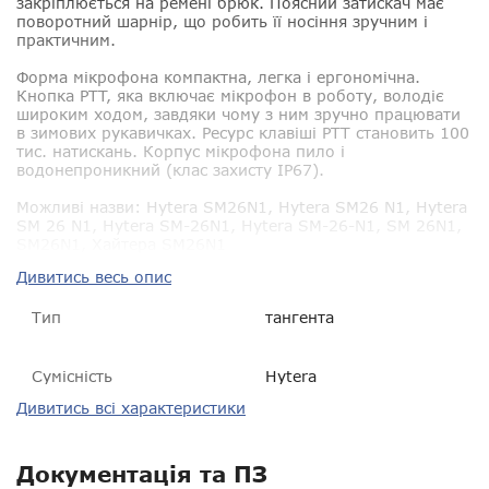
закріплюється на ремені брюк. Поясний затискач має
поворотний шарнір, що робить її носіння зручним і
практичним.
Форма мікрофона компактна, легка і ергономічна.
Кнопка PTT, яка включає мікрофон в роботу, володіє
широким ходом, завдяки чому з ним зручно працювати
в зимових рукавичках. Ресурс клавіші PTT становить 100
тис. натискань. Корпус мікрофона пило і
водонепроникний (клас захисту IP67).
Можливі назви
: Hytera SM26N1, Hytera SM26 N1, Hytera
SM 26 N1, Hytera SM-26N1, Hytera SM-26-N1, SM 26N1,
SM26N1, Хайтера SM26N1
Дивитись весь опис
Тип
тангента
Сумісність
Hytera
Дивитись всі характеристики
Пиловологозахист
IP54
Розмір
76,85 * 60,55 * 34 мм
Документація та ПЗ