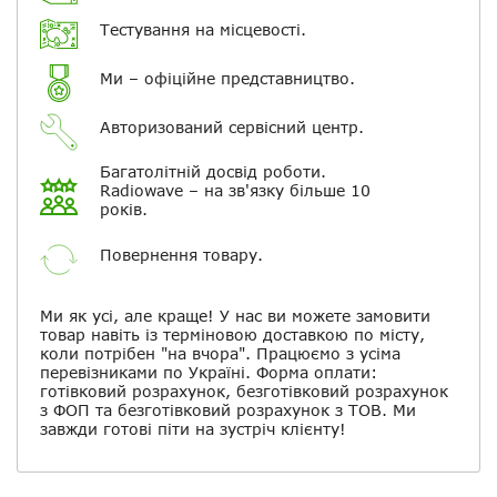
Електронна пошта
Тестування на місцевості.
Ми – офіційне представництво.
Повідомляти про відповіді по
електронній пошті
Авторизований сервісний центр.
Скасувати
Залишити відгук
Багатолітній досвід роботи.
Radiowave – на зв'язку більше 10
років.
Повернення товару.
Ми як усі, але краще! У нас ви можете замовити
товар навіть із терміновою доставкою по місту,
коли потрібен "на вчора". Працюємо з усіма
перевізниками по Україні. Форма оплати:
готівковий розрахунок, безготівковий розрахунок
з ФОП та безготівковий розрахунок з ТОВ. Ми
завжди готові піти на зустріч клієнту!