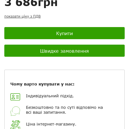
3 686грн
Скасувати
Скасувати
Поставити запитання
Задайте питання
Ваш відгук:
показати ціну з ПДВ
Купити
Посилання на відео з Youtube:
Швидке замовлення
Чому варто купувати у нас:
Додати фотографії
+ Вибрати файли
Індивідуальний підхід.
Безкоштовно та по суті відповімо на
всі ваші запитання.
Ваше ім'я
Ціна інтернет-магазину.