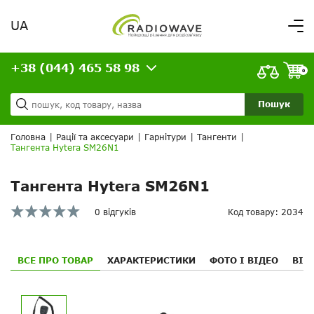
UA
Вітаємо,
увійдіть в особистий кабінет
+38 (044) 465 58 98
ВАШЕ ЗАМОВЛЕННЯ
0
Про нас
Доставка та оплата
Ваш кошик порожній!
Пошук
Кредит
Статті
Головна
|
Рації та аксесуари
|
Гарнітури
|
Тангенти
|
Тангента Hytera SM26N1
Контакти
Тангента Hytera SM26N1
0 відгуків
Код товару: 2034
ВСЕ ПРО ТОВАР
ХАРАКТЕРИСТИКИ
ФОТО І ВІДЕО
ВІД