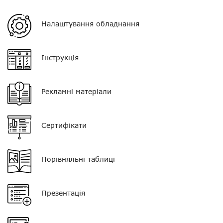
Вага
150 г
Налаштування обладнання
Гарантія
14 днів
VOX
?
Інструкція
Екран
немає
Рекламні матеріали
Клавіатура
немає
Тип мікрофона
поєднаний з РТТ
Сертифікати
Кнопка PTT
одинарна
Роз'єм
PIN 13
Порівняльні таблиці
Презентація