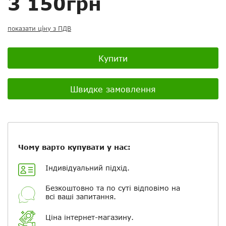
3 150грн
показати ціну з ПДВ
Посилання на відео з Youtube:
Купити
Швидке замовлення
Додати фотографії
+ Вибрати файли
Чому варто купувати у нас:
Індивідуальний підхід.
Ваше ім'я
Безкоштовно та по суті відповімо на
всі ваші запитання.
Електронна пошта
Ціна інтернет-магазину.