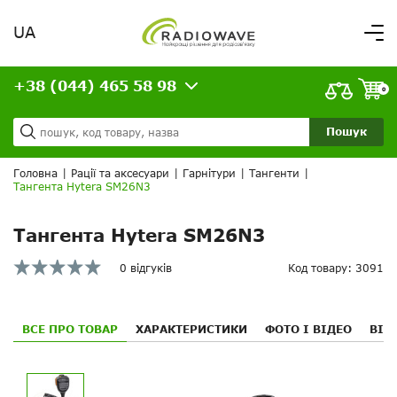
UA
Вітаємо,
увійдіть в особистий кабінет
+38 (044) 465 58 98
ВАШЕ ЗАМОВЛЕННЯ
0
Про нас
Доставка та оплата
Ваш кошик порожній!
Пошук
Кредит
Статті
Головна
|
Рації та аксесуари
|
Гарнітури
|
Тангенти
|
Тангента Hytera SM26N3
Контакти
Тангента Hytera SM26N3
0 відгуків
Код товару: 3091
ВСЕ ПРО ТОВАР
ХАРАКТЕРИСТИКИ
ФОТО І ВІДЕО
ВІД