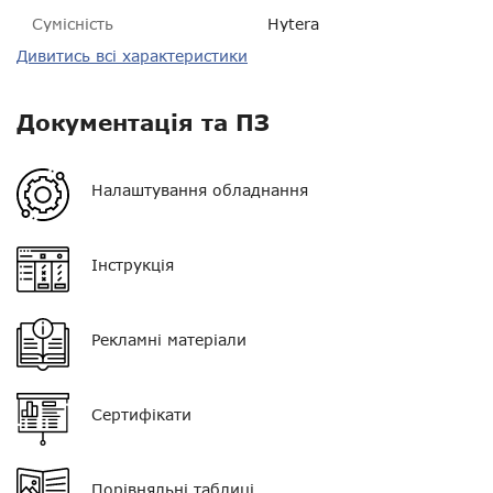
Сумісність
Hytera
Дивитись всі характеристики
Пиловологозахист
IP67
Розмір
86 * 62 * 43 мм
Документація та ПЗ
Вага
141 г
Налаштування обладнання
Гарантія
14 днів
VOX
?
Інструкція
Екран
немає
Рекламні матеріали
Клавіатура
немає
Тип мікрофона
поєднаний з РТТ
Сертифікати
Кнопка PTT
одинарна
Роз'єм
PIN 16
Порівняльні таблиці