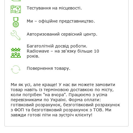
Повідомляти про відповіді по
електронній пошті
Тестування на місцевості.
Ми – офіційне представництво.
Скасувати
Залишити відгук
Авторизований сервісний центр.
Багатолітній досвід роботи.
Radiowave – на зв'язку більше 10
років.
Повернення товару.
Ми як усі, але краще! У нас ви можете замовити
товар навіть із терміновою доставкою по місту,
коли потрібен "на вчора". Працюємо з усіма
перевізниками по Україні. Форма оплати:
готівковий розрахунок, безготівковий розрахунок
з ФОП та безготівковий розрахунок з ТОВ. Ми
завжди готові піти на зустріч клієнту!