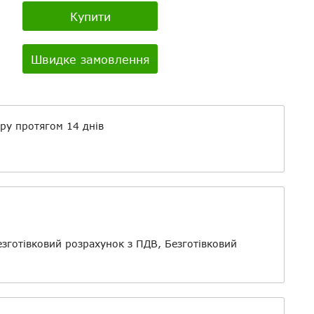
Купити
Швидке замовлення
айли
ру протягом 14 днів
о
езготівковий розрахунок з ПДВ, Безготівковий