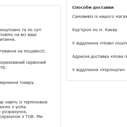
Способи доставки
Самовивіз із нашого мага
коштовно та по суті
Кур'єром по м. Києву
повімо на всі ваші
итання.
У відділення «Нової пошт
тування на місцевості.
Адресна доставка «Нова 
оризований сервісний
тр.
У відділення «Укрпошти»
ернення товару.
ар навіть із терміновою
юємо з усіма
й розрахунок,
розрахунок з ТОВ. Ми