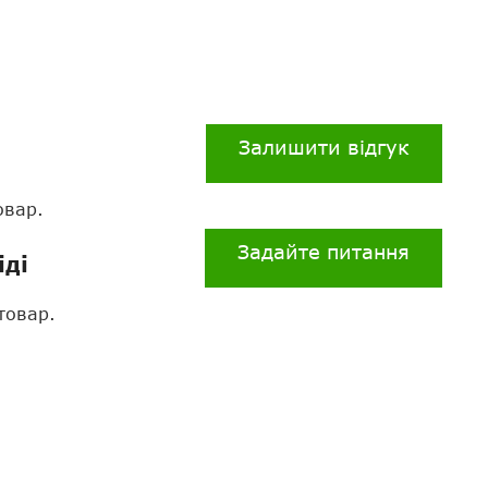
Залишити відгук
овар.
Задайте питання
іді
товар.
Нагору
Telegram
Viber