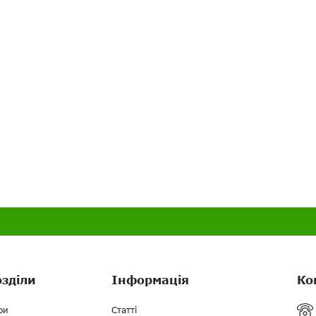
озділи
Інформація
Ко
ри
Статті