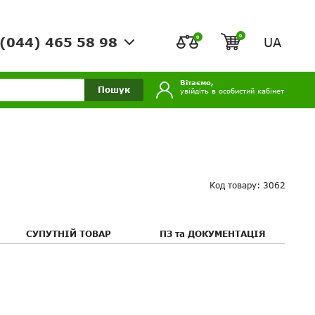
0
0
UA
(044) 465 58 98
Вітаємо,
Пошук
увійдіть в особистий кабінет
Код товару: 3062
СУПУТНІЙ ТОВАР
ПЗ та ДОКУМЕНТАЦІЯ
Youtube:
о