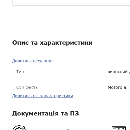
Опис та характеристики
Дивитись весь опис
Тип
виносний 
Сумісність
Motorola
Дивитись всі характеристики
Розмір
16 * 102 
Гарантія
14 днів
Документація та ПЗ
Екран
немає