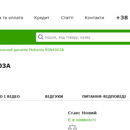
+38 
а та оплата
Кредит
Статті
Контакти
Я
Ваш кошик порожній!
носний динамік Motorola RSN4003A
03A
Ваше ім'я
Ваше ім’я
О І ВІДЕО
ВІДГУКИ
ПИТАННЯ-ВІДПОВІДІ
я
я
Ваш E-mail
Електронна пошта
Стан: Новий
Є в наявності
Посилання на відео з 
Я хотів би не публікувати
Повідомляти про відповіді п