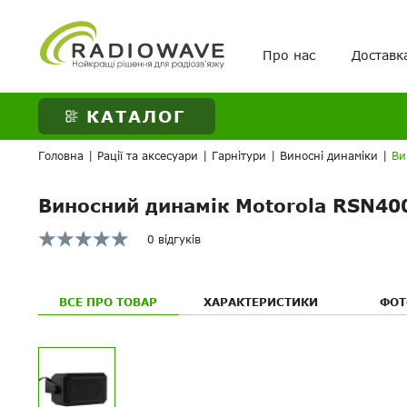
Про нас
Доставк
ВАШЕ ЗАМОВЛЕНН
КАТАЛОГ
Головна
|
Рації та аксесуари
|
Гарнітури
|
Виносні динаміки
|
Ви
Виносний динамік Motorola RSN40
0 відгуків
ВСЕ ПРО ТОВАР
ХАРАКТЕРИСТИКИ
ФОТ
Ваше питанн
Ваше питанн
Переваги: