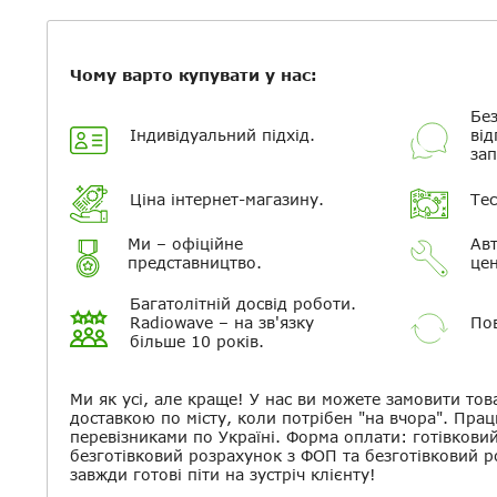
Чому варто купувати у нас:
Без
Індивідуальний підхід.
від
зап
Ціна інтернет-магазину.
Тес
Ми – офіційне
Авт
представництво.
цен
Багатолітній досвід роботи.
Radiowave – на зв'язку
Пов
більше 10 років.
Ми як усі, але краще! У нас ви можете замовити тов
доставкою по місту, коли потрібен "на вчора". Прац
перевізниками по Україні. Форма оплати: готівкови
безготівковий розрахунок з ФОП та безготівковий 
завжди готові піти на зустріч клієнту!