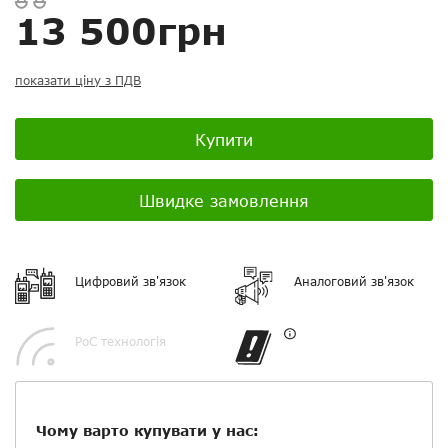
13 500грн
Скасувати
Скасувати
Поставити запитання
Задайте питання
Ваш відгук:
показати ціну з ПДВ
Купити
Посилання на відео з Youtube:
Швидке замовлення
Цифровий зв'язок
Аналоговий зв'язок
Додати фотографії
PoC технологія
+ Вибрати файли
Ваше ім'я
Чому варто купувати у нас: