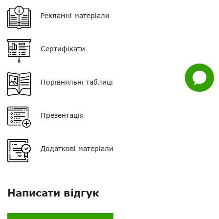
Viber
Орієнтовна дальність у
15 - 20 км
Рекламні матеріали
полі
Whatsapp
Тип АКБ
Li-on
Сертифікати
Facebook
Ємність АКБ
2800 мАг
Задати
Пиловологозахист
IP54
Порівняльні таблиці
питання
Кількість каналів
1000
Презентація
Розмір
125 * 57 * 36 мм
Вага
287 г
Додаткові матеріали
Комплектація
Рація, акумулятор,
антена, кліпса, ремінець,
зарядний пристрій
Написати відгук
Гарантія
12 місяців