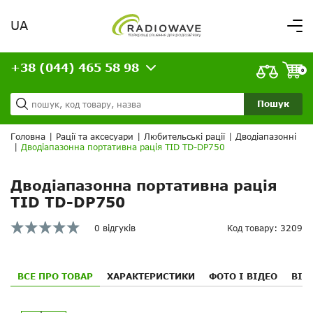
UA
Вітаємо,
увійдіть в особистий кабінет
+38 (044) 465 58 98
ВАШЕ ЗАМОВЛЕННЯ
0
Про нас
Доставка та оплата
Ваш кошик порожній!
Пошук
Кредит
Статті
Головна
|
Рації та аксесуари
|
Любительські рації
|
Дводіапазонні
|
Дводіапазонна портативна рація TID TD-DP750
Контакти
Дводіапазонна портативна рація
TID TD-DP750
0 відгуків
Код товару: 3209
ВСЕ ПРО ТОВАР
ХАРАКТЕРИСТИКИ
ФОТО І ВІДЕО
ВІД