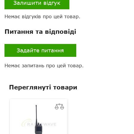
Налаштування
вручну та через ПК
Залишити відгук
Тип цифрового зв'язку
D-STAR
Немає відгуків про цей товар.
Тип шифрування
немає
Питання та відповіді
GPS
немає
Задайте питання
Bluetooth
немає
Скремблер
є
Немає запитань про цей товар.
VOX
є
Переглянуті товари
Екран
є
Клавіатура
є
Колір
чорний
Рацій в комплекті
1