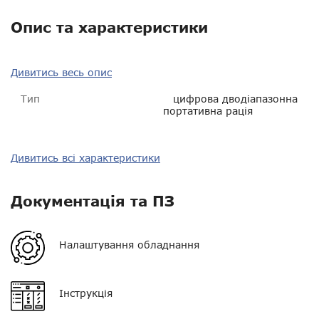
Опис та характеристики
Дивитись весь опис
Тип
цифрова дводіапазонна
портативна рація
Тип зв'язку
цифро-аналоговий
Дивитись всі характеристики
Діапазон частот
VHF (136-174 МГц) + UHF
(400–470 МГц)
Документація та ПЗ
Потужність
4, 5, 8 Вт
Налаштування обладнання
Орієнтовна дальність у
1 - 2 км
місті
Нагору
Інструкція
Орієнтовна дальність у
5 - 10 км
Telegram
лісі