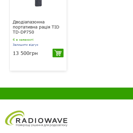
Вібровиклик
немає
Ліхтарик
немає
Дводіапазонна
портативна рація TID
Гарнітура в комплекті
немає
TD-DP750
Є в наявності
Сканування
є
Залишити відгук
13 500грн