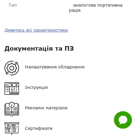
Тип
аналогова портативна
рація
Тип зв'язку
PMR 446
Дивитись всі характеристики
Діапазон частот
PMR 446 МГц
Документація та ПЗ
Нагору
Потужність
0.5 Вт
Орієнтовна дальність у
300 м - 1 км
Telegram
Налаштування обладнання
місті
Viber
Орієнтовна дальність у
300 м - 1 км
Інструкція
лісі
Whatsapp
Орієнтовна дальність у
1 - 4 км
полі
Facebook
Рекламні матеріали
Тип АКБ
Ni-MH
Задати
питання
Сертифікати
Ємність АКБ
800 мАг