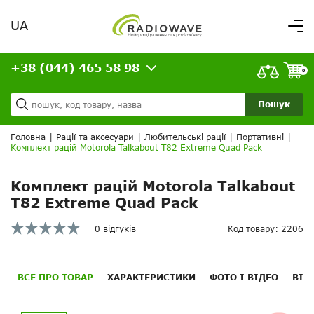
UA
Вітаємо,
увійдіть в особистий кабінет
+38 (044) 465 58 98
ВАШЕ ЗАМОВЛЕННЯ
0
Про нас
Доставка та оплата
Ваш кошик порожній!
Пошук
Кредит
Статті
Головна
|
Рації та аксесуари
|
Любительські рації
|
Портативні
|
Комплект рацій Motorola Talkabout T82 Extreme Quad Pack
Контакти
Комплект рацій Motorola Talkabout
T82 Extreme Quad Pack
0 відгуків
Код товару: 2206
ВСЕ ПРО ТОВАР
ХАРАКТЕРИСТИКИ
ФОТО І ВІДЕО
ВІД