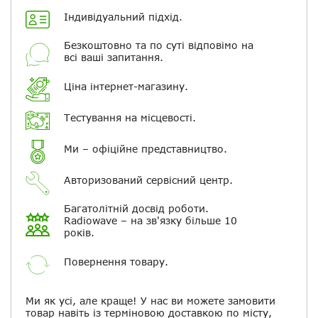
Додати фотографії
Індивідуальний підхід.
+ Вибрати файли
Безкоштовно та по суті відповімо на
всі ваші запитання.
Ваше ім'я
Ціна інтернет-магазину.
Тестування на місцевості.
Електронна пошта
Ми – офіційне представництво.
Повідомляти про відповіді по
електронній пошті
Авторизований сервісний центр.
Багатолітній досвід роботи.
Скасувати
Залишити відгук
Radiowave – на зв'язку більше 10
років.
Повернення товару.
Ми як усі, але краще! У нас ви можете замовити
товар навіть із терміновою доставкою по місту,