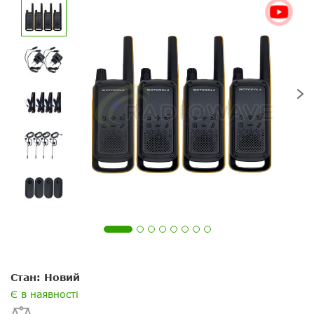
Ваше питання
Ваше питання
Переваги:
Стан: Новий
Є в наявності
Ваше ім'я
Ваше ім’я