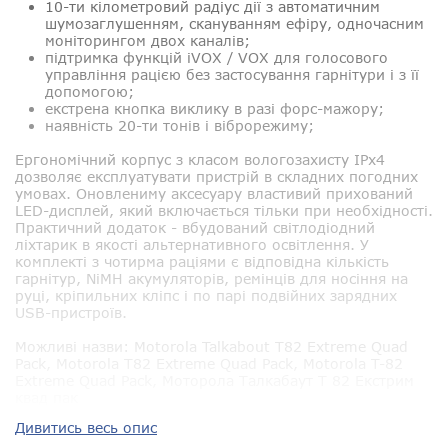
10-ти кілометровий радіус дії з автоматичним
шумозаглушенням, скануванням ефіру, одночасним
моніторингом двох каналів;
підтримка функцій iVOX / VOX для голосового
управління рацією без застосування гарнітури і з її
допомогою;
екстрена кнопка виклику в разі форс-мажору;
наявність 20-ти тонів і віброрежиму;
Ергономічний корпус з класом вологозахисту IPx4
дозволяє експлуатувати пристрій в складних погодних
умовах. Оновлениму аксесуару властивий прихований
LED-дисплей, який включається тільки при необхідності.
Практичний додаток - вбудований світлодіодний
ліхтарик в якості альтернативного освітлення. У
комплекті з чотирма раціями є відповідна кількість
гарнітур, NiMH акумуляторів, ремінців для носіння на
руці, кріпильних кліпс і по парі подвійних зарядних
USB-пристроїв.
Можливі назви:
Motorola Talkabout T82 Extreme Quad
Pack, Motorola T82 Extreme Quad Pack, Motorola T-82
Extreme Quad Pack, Моторола Талкабаут T 82 Екстрим
квад пак
Дивитись весь опис