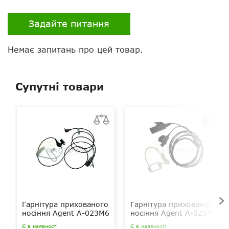
VOX
є
Задайте питання
Екран
є
Немає запитань про цей товар.
Клавіатура
немає
Колір
чорно-помаранчевий
Супутні товари
Вібровиклик
немає
Ліхтарик
немає
Кейс для зберігання
є
Гарнітура в комплекті
є
Можливість підключення
є
гарнітури
Гарнітура прихованого
Гарнітура прихованого
носіння Agent A-023M6
носіння Agent A-025M6
Зйомна антена
ні
Є в наявності
Є в наявності