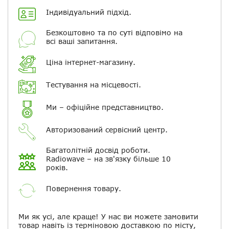
Індивідуальний підхід.
+ Вибрати файли
Безкоштовно та по суті відповімо на
всі ваші запитання.
Ваше ім'я
Ціна інтернет-магазину.
Електронна пошта
Тестування на місцевості.
Ми – офіційне представництво.
Повідомляти про відповіді по
електронній пошті
Авторизований сервісний центр.
Скасувати
Залишити відгук
Багатолітній досвід роботи.
Radiowave – на зв'язку більше 10
років.
Повернення товару.
Ми як усі, але краще! У нас ви можете замовити
товар навіть із терміновою доставкою по місту,