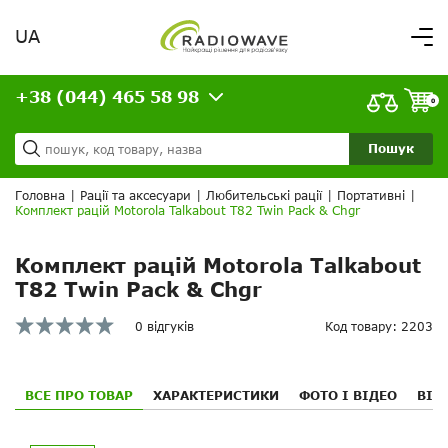
UA
Вітаємо,
увійдіть в особистий кабінет
+38 (044) 465 58 98
ВАШЕ ЗАМОВЛЕННЯ
0
Про нас
Доставка та оплата
Ваш кошик порожній!
Пошук
Кредит
Статті
Головна
|
Рації та аксесуари
|
Любительські рації
|
Портативні
|
Комплект рацій Motorola Talkabout T82 Twin Pack & Chgr
Контакти
Комплект рацій Motorola Talkabout
T82 Twin Pack & Chgr
0 відгуків
Код товару: 2203
ВСЕ ПРО ТОВАР
ХАРАКТЕРИСТИКИ
ФОТО І ВІДЕО
ВІД