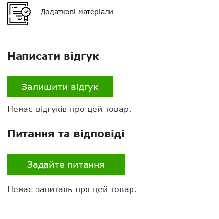
Додаткові матеріали
Комплектація
Рація - 2 шт, кліпса - 2
шт, акумулятор - 2 шт,
зарядний пристрій з 2 USB-
роз'ємами, наклейка для
персоналізації - 16 шт,
Написати відгук
інструкція
Гарантія
12 місяців
Залишити відгук
Налаштування
вручну
Немає відгуків про цей товар.
Bluetooth
немає
Питання та відповіді
VOX
є
Екран
є
Задайте питання
Клавіатура
немає
Немає запитань про цей товар.
Колір
чорний з помаранчевими
вставками