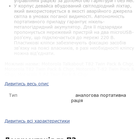
управління рацією за допомогою гарнітури і без неї.
У корпус девайса вбудований світлодіодний ліхтар,
який використовується в якості аварійного джерела
світла в умовах поганої видимості. Автономність
портативного приладу гарантує нікель-
металогідридний акумулятор. Для її підзарядки
пропонується мережевий пристрій на два microUSB-
роз'єму, що підключається до мережі 220 В.
Пластикові кліпси забезпечують фіксацію засобів
зв'язку на поясі власників, в разі необхідності кліпсу
можна від’єднати.
Можливі назви:
Motorola Talkabout T82 Twin Pack & Chgr,
Motorola T82 Twin Pack & Chgr, Motorola T-82 Twin Pack &
Chgr, Motorola T 82 Twin Pack & Chgr
Дивитись весь опис
Тип
аналогова портативна
рація
Тип зв'язку
PMR 446
Дивитись всі характеристики
Діапазон частот
PMR 446 МГц