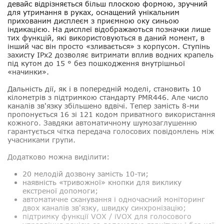
девайс відрізняється більш плоскою формою, зручний
для утримання в руках, оснащений унікальним
прихованим дисплеєм з приємною оку синьою
індикацією. На дисплеї відображаються позначки лише
тих функцій, які використовуються в даний момент, в
інший час він просто «зливається» з корпусом. Ступінь
захисту IPx2 дозволяє витримати вплив водних крапель
під кутом до 15 ° без пошкодження внутрішньої
«начинки».
Дальність дії, як і в попередній моделі, становить 10
кілометрів з підтримкою стандарту PMR446. Але число
каналів зв'язку збільшено вдвічі. Тепер замість 8-ми
пропонується 16 зі 121 кодом приватного використання
кожного. Завдяки автоматичному шумозаглушенню
гарантується чітка передача голосових повідомлень між
учасниками групи.
Додатково можна виділити:
20 мелодій дозвону замість 10-ти;
наявність «тривожної» кнопки для виклику
екстреної допомоги;
автоматичне сканування і одночасний моніторинг
двох каналів зв'язку, швидку синхронізацію;
підтримку функції VOX / iVOX для голосового