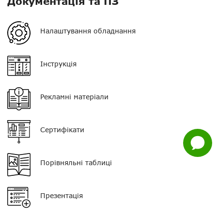
Документація та ПЗ
Потужність
0.5 Вт
Орієнтовна дальність у
300 м - 1 км
Налаштування обладнання
Нагору
місті
Telegram
Орієнтовна дальність у
300 м - 1 км
Інструкція
лісі
Viber
Орієнтовна дальність у
1 - 4 км
полі
Рекламні матеріали
Whatsapp
Тип АКБ
Ni-MH
Facebook
Сертифікати
Ємність АКБ
800 мАг
Задати
питання
Пиловологозахист
IP42
Порівняльні таблиці
Кількість каналів
16
Розмір
57 * 181 * 33 мм
Презентація
Вага
197 г