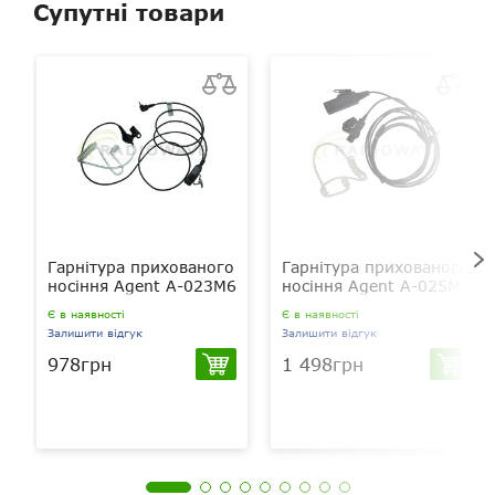
Супутні товари
Рацій в комплекті
2
Вібровиклик
є
Ліхтарик
є
Кейс для зберігання
немає
Гарнітура в комплекті
немає
Можливість підключення
є
Гарнітура прихованого
Гарнітура прихованого
гарнітури
носіння Agent A-023M6
носіння Agent A-025M6
Є в наявності
Є в наявності
Зйомна антена
ні
Залишити відгук
Залишити відгук
978грн
1 498грн
Сканування
є