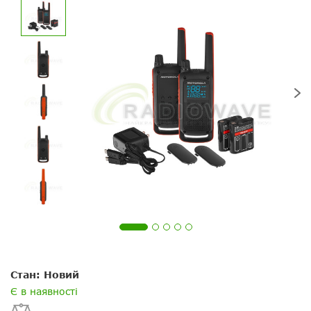
Ваше питання
Ваше питання
Переваги:
Стан: Новий
Ваше ім'я
Ваше ім’я
Є в наявності