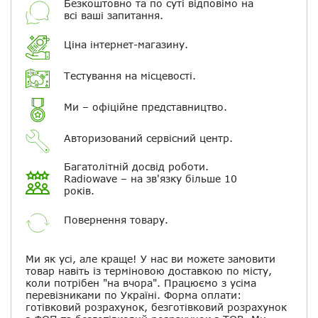
Безкоштовно та по суті відповімо на
Ваше ім'я
всі ваші запитання.
Ціна інтернет-магазину.
Електронна пошта
Тестування на місцевості.
Повідомляти про відповіді по
електронній пошті
Ми – офіційне представництво.
Авторизований сервісний центр.
Скасувати
Залишити відгук
Багатолітній досвід роботи.
Radiowave – на зв'язку більше 10
років.
Повернення товару.
Ми як усі, але краще! У нас ви можете замовити
товар навіть із терміновою доставкою по місту,
коли потрібен "на вчора". Працюємо з усіма
перевізниками по Україні. Форма оплати:
готівковий розрахунок, безготівковий розрахунок