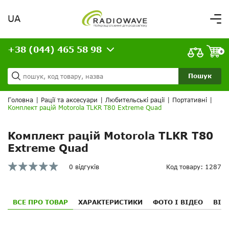
UA
Вітаємо,
увійдіть в особистий кабінет
+38 (044) 465 58 98
ВАШЕ ЗАМОВЛЕННЯ
0
Про нас
Доставка та оплата
Ваш кошик порожній!
Пошук
Кредит
Статті
Головна
|
Рації та аксесуари
|
Любительські рації
|
Портативні
|
Комплект рацій Motorola TLKR T80 Extreme Quad
Контакти
Комплект рацій Motorola TLKR T80
Extreme Quad
0 відгуків
Код товару: 1287
ВСЕ ПРО ТОВАР
ХАРАКТЕРИСТИКИ
ФОТО І ВІДЕО
ВІД