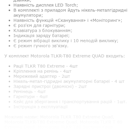
Наявність дисплея LED Torch;
В комплекті з приладом йдуть нікель-металгідридні
акумулятори;
Наявність функцій «Сканування» і «Моніторинг»;
Є роз'єм для гарнітури;
Клавіатура з блокуванням;
Індикація заряду батареї;
Є режим вібрації виклику і 10 мелодій виклику;
Є режим гучного зв'язку.
У комплект Motorola TLKR-T80 Extreme QUAD входить:
Рації TLKR T80 Extreme - 4шт
Кріплення на ремінь - 4шт
Мережевий адаптер - 2шт
Нікель-метал-гідридні акумуляторні батареї - 4 шт
Зарядні пристрої (двомісні) - 2шт
Ремінець - 4шт
Гарнітури - 4шт
Кейс для зберігання і транспортування рацій - 1шт.
Інструкція з експлуатації
Можливі назви:
Motorola TLKR T80 Extreme Quad,
Motorola TLKR-T80 Extreme Quad, Motorola TLKR T 80
Extreme Quad, Моторола TLKR T80 Экстрим Квад