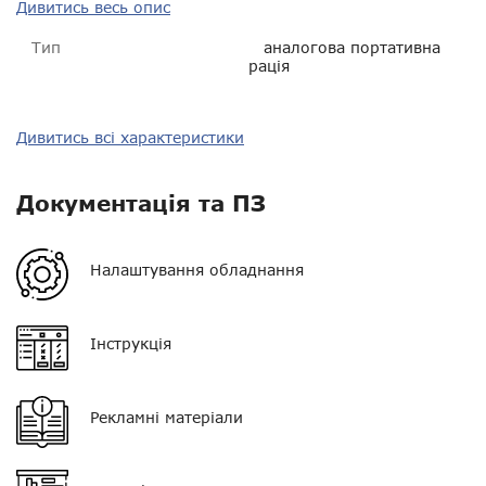
Дивитись весь опис
Тип
аналогова портативна
рація
Тип зв'язку
PMR 446
Дивитись всі характеристики
Діапазон частот
PMR 446 МГц
Документація та ПЗ
Потужність
0.5 Вт
Орієнтовна дальність у
300 м - 1,5 км
Налаштування обладнання
місті
Орієнтовна дальність у
500 м - 1,5 км
Інструкція
лісі
Орієнтовна дальність у
700 м - 1,5 км
полі
Рекламні матеріали
Тип АКБ
Li-Ion