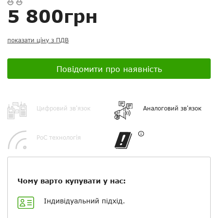
питання
електронній пошті
5 800грн
Скасувати
Скасувати
Поставити запитання
Задайте питання
показати ціну з ПДВ
Ваш відгук:
Повідомити про наявність
Посилання на відео з Youtube:
Цифровий зв'язок
Аналоговий зв'язок
PoC технологія
Додати фотографії
Чому варто купувати у нас:
+ Вибрати файли
Індивідуальний підхід.