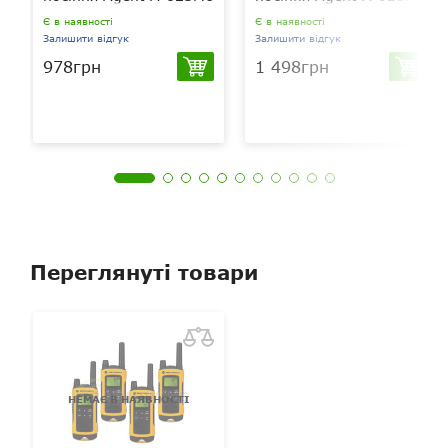
Зйомна антена
ні
Є в наявності
Є в наявності
Залишити відгук
Залишити відгук
Сканування
є
978грн
1 498грн
Переглянуті товари
НЕМАЄ В НАЯВНОСТІ