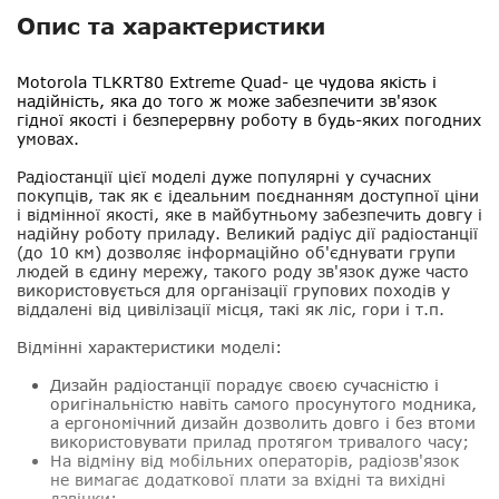
Опис та характеристики
Motorola TLKRT80 Extreme Quad
- це чудова якість і
надійність, яка до того ж може забезпечити зв'язок
гідної якості і безперервну роботу в будь-яких погодних
умовах.
Радіостанції цієї моделі дуже популярні у сучасних
покупців, так як є ідеальним поєднанням доступної ціни
і відмінної якості, яке в майбутньому забезпечить довгу і
надійну роботу приладу. Великий радіус дії радіостанції
(до 10 км) дозволяє інформаційно об'єднувати групи
людей в єдину мережу, такого роду зв'язок дуже часто
використовується для організації групових походів у
віддалені від цивілізації місця, такі як ліс, гори і т.п.
Відмінні характеристики моделі:
Дизайн радіостанції порадує своєю сучасністю і
оригінальністю навіть самого просунутого модника,
а ергономічний дизайн дозволить довго і без втоми
використовувати прилад протягом тривалого часу;
На відміну від мобільних операторів, радіозв'язок
не вимагає додаткової плати за вхідні та вихідні
дзвінки;