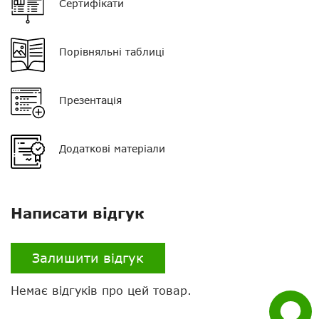
Сертифікати
Ємність АКБ
600 мАг
Пиловологозахист
IP54
Порівняльні таблиці
Кількість каналів
8
Розмір
57 * 173 * 40 мм
Презентація
Вага
140 г
Додаткові матеріали
Нагору
Комплектація
Рація - 4 шт, акумулятор
- 4 шт, зарядний пристрій -
Telegram
2 шт, адаптер - 2 шт,
гарнітура - 4 шт, ремінець -
4 шт, кліпса - 4 шт, сумка,
Написати відгук
Viber
інструкція
Whatsapp
Гарантія
12 місяців
Залишити відгук
Facebook
Налаштування
немає
Немає відгуків про цей товар.
Задати
Bluetooth
немає
питання