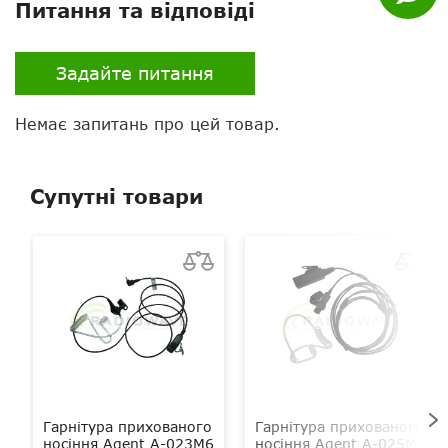
Питання та відповіді
VOX
є
Екран
є
Задайте питання
Клавіатура
немає
Немає запитань про цей товар.
Колір
помаранчевий
Супутні товари
Рацій в комплекті
2
Вібровиклик
є
Ліхтарик
немає
Кейс для зберігання
є
Гарнітура в комплекті
є
Можливість підключення
є
гарнітури
Гарнітура прихованого
Гарнітура прихованого
носіння Agent A-023M6
носіння Agent A-025M6