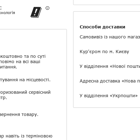
Повідомляти про відповіді п
електронній пошті
C
хнологія
Скасувати
Залишити відгук
Способи доставки
Самовивіз із нашого мага
Кур'єром по м. Києву
коштовно та по суті
повімо на всі ваші
У відділення «Нової пошт
итання.
тування на місцевості.
Адресна доставка «Нова 
оризований сервісний
У відділення «Укрпошти»
тр.
ернення товару.
ар навіть із терміновою