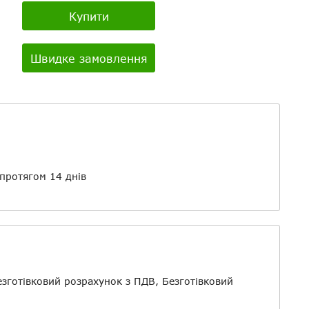
Купити
Швидке замовлення
Youtube:
о
протягом 14 днів
айли
езготівковий розрахунок з ПДВ, Безготівковий