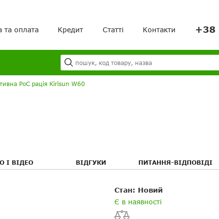
+38 
а та оплата
Кредит
Статті
Контакти
Я
Ваш кошик порожній!
тивна PoC рація Kirisun W60
О І ВІДЕО
ВІДГУКИ
ПИТАННЯ-ВІДПОВІДІ
Стан: Новий
Є в наявності