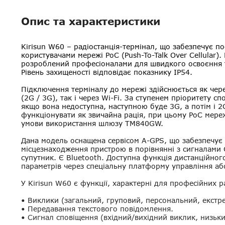
Опис та характеристики
Kirisun W60
– радіостанція-термінал, що забезпечує по
користувачами мережі PoC (Push-To-Talk Over Cellular)
розроблений професіоналами для швидкого освоєння т
Рівень захищеності відповідає показнику IP54.
Підключення терміналу до мережі здійснюється як чер
(2G / 3G), так і через Wi-Fi. За ступенем пріоритету сп
якщо вона недоступна, наступною буде 3G, а потім і 
функціонувати як звичайна рація, при цьому PoC мере
умови використання шлюзу TM840GW.
Дана модель оснащена сервісом A-GPS, що забезпечує
місцезнаходження пристрою в порівнянні з сигналами
супутник. Є Bluetooth. Доступна функція дистанційно
параметрів через спеціальну платформу управління аб
У Kirisun W60 є функції, характерні для професійних р
• Виклики (загальний, груповий, персональний, екстр
• Передавання текстового повідомлення.
• Сигнал сповіщення (вхідний/вихідний виклик, низьки