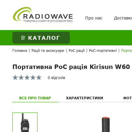
Про нас
Доставк
ВАШЕ ЗАМОВЛЕНН
КАТАЛОГ
Головна
|
Рації та аксесуари
|
PoC рації
|
PoC-портативні
|
Порта
Портативна PoC рація Kirisun W60
0 відгуків
ВСЕ ПРО ТОВАР
ХАРАКТЕРИСТИКИ
ФОТ