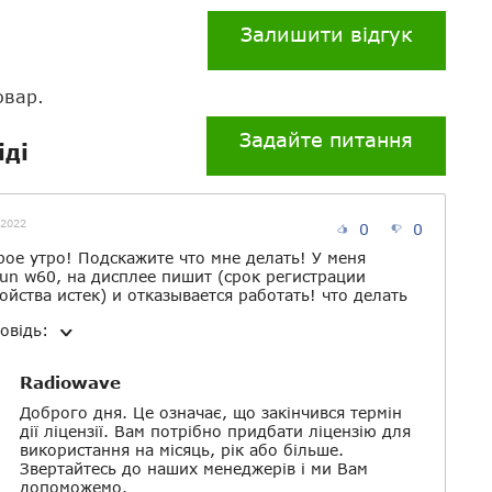
Залишити відгук
овар.
Задайте питання
іді
.2022
0
0
ое утро! Подскажите что мне делать! У меня
sun w60, на дисплее пишит (срок регистрации
ойства истек) и отказывается работать! что делать
овідь:
Radiowave
Доброго дня. Це означає, що закінчився термін
дії ліцензії. Вам потрібно придбати ліцензію для
використання на місяць, рік або більше.
Звертайтесь до наших менеджерів і ми Вам
допоможемо.