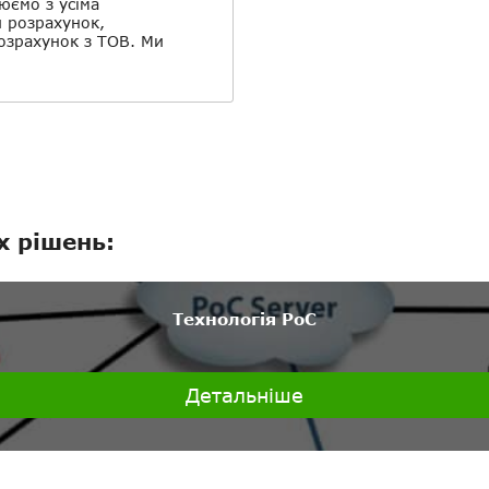
юємо з усіма
й розрахунок,
розрахунок з ТОВ. Ми
х рішень:
Технологія PoC
Детальніше