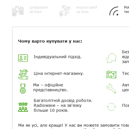
Цифровий
Аналоговий
Po
зв'язок
зв'язок
те
Чому варто купувати у нас:
Без
Індивідуальний підхід.
від
зап
Ціна інтернет-магазину.
Тес
Ми – офіційне
Авт
представництво.
цен
Багатолітній досвід роботи.
Radiowave – на зв'язку
Пов
більше 10 років.
Ми як усі, але краще! У нас ви можете замовити тов