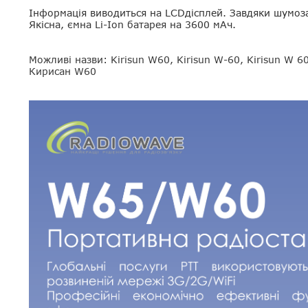
Інформація виводиться на LCDдісплей. Завдяки шумоза
Якісна, ємна Li-Ion батарея на 3600 мАч.
Можливі назви: Kirisun W60, Kirisun W-60, Kirisun W 
Кирисан W60