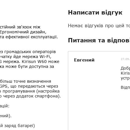
Написати відгук
Немає відгуків про цей т
стійний зв'язок між
. Ергономічний дизайн,
а ефективної експлуатації.
Питання та відпов
ез громадських операторів
очатку йде мережа Wi-Fi,
Евгений
27.09
2G мережа. Kirisun W60 може
жа може бути доступна за
Добр
Kiri
устр
 більш точне визначення
 GPS, що передаються через
Відп
го програмування (настройка
о через додаток смартфона).
ацій:
ений).
й заряд батареї)