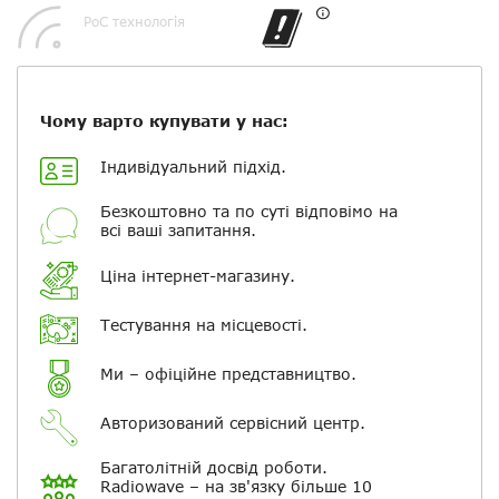
+ Вибрати файли
PoC технологія
Ваше ім'я
Чому варто купувати у нас:
Електронна пошта
Індивідуальний підхід.
Безкоштовно та по суті відповімо на
Повідомляти про відповіді по
всі ваші запитання.
електронній пошті
Ціна інтернет-магазину.
Скасувати
Залишити відгук
Тестування на місцевості.
Ми – офіційне представництво.
Авторизований сервісний центр.
Багатолітній досвід роботи.
Radiowave – на зв'язку більше 10