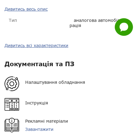
Дивитись весь опис
Facebook
Тип
аналогова автомобільна
Задати
рація
питання
Тип зв'язку
аналоговий
Дивитись всі характеристики
Діапазон частот
VHF 136-174 МГц
Документація та ПЗ
Потужність
25 Вт
Орієнтовна дальність у
від 3 до 10 км
Налаштування обладнання
місті
Орієнтовна дальність у
від 15 до 30 км
Інструкція
лісі
Живлення
13,6 В
Рекламні матеріали
Орієнтовна дальність у
від 20 до 50 км
Завантажити
полі