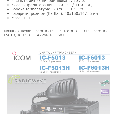
Рівень побічних випромінювань: 70 Дб;
Клас випромінювання: 16K0F3E / 11K0F3E;
Робоча температура: -20 °С ... + 50 °С;
Габаритні розміри (ВхШхГ): 40х150х167, 5 мм;
Маса: 1, 1 кг.
Можливі назви
: Icom IC-F5013, Icom ICF5013, Icom IC
F5013, IC-F5013, Айком IC-F5013