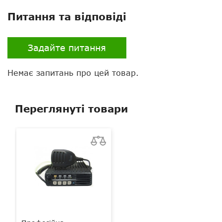
Питання та відповіді
Екран
є
Клавіатура
є
Задайте питання
Тангента
звичайна
Немає запитань про цей товар.
Переглянуті товари