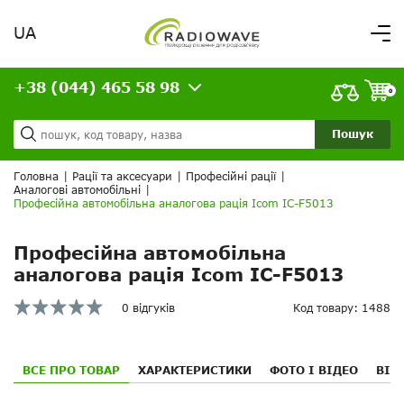
UA
Вітаємо,
увійдіть в особистий кабінет
+38 (044) 465 58 98
ВАШЕ ЗАМОВЛЕННЯ
0
Про нас
Доставка та оплата
Ваш кошик порожній!
Пошук
Кредит
Статті
Головна
|
Рації та аксесуари
|
Професійні рації
|
Аналогові автомобільні
|
Контакти
Професійна автомобільна аналогова рація Icom IC-F5013
Професійна автомобільна
аналогова рація Icom IC-F5013
0 відгуків
Код товару: 1488
ВСЕ ПРО ТОВАР
ХАРАКТЕРИСТИКИ
ФОТО І ВІДЕО
ВІД