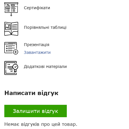
Сертифікати
Пиловологозахист
IP54
Кількість каналів
8
Порівняльні таблиці
Розмір
40 * 150 * 167 мм
Презентація
Вага
1.1 кг
Завантажити
Комплектація
рація, тангента,
кріплення, запобіжник,
Додаткові матеріали
кронштейн для
встановлення, кабель
живлення, інструкція
Гарантія
12 місяців
Написати відгук
Налаштування
через ПК
Залишити відгук
Скремблер
є
Немає відгуків про цей товар.
VOX
немає