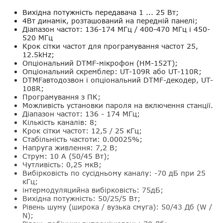
Вихідна потужність передавача 1 ... 25 Вт;
4Вт динамік, розташований на передній панелі;
Діапазон частот: 136-174 МГц / 400-470 МГц і 450-
520 МГц
Крок сітки частот для програмування частот 25,
12.5kHz;
Опціональний DTMF-мікрофон (HM-152T);
Опціональний скремблер: UT-109R або UT-110R;
DTMFавтодозвон і опціональний DTMF-декодер, UT-
108R;
Програмування з ПК;
Можливість установки пароля на включення станції.
Діапазон частот: 136 - 174 МГц;
Кількість каналів: 8;
Крок сітки частот: 12,5 / 25 кГц;
Стабільність частоти: 0.00025%;
Напруга живлення: 7,2 В;
Струм: 10 А (50/45 Вт);
Чутливість: 0,25 мкВ;
Вибірковість по сусідньому каналу: -70 дБ при 25
кГц;
інтермодуляцийна вибірковість: 75дБ;
Вихідна потужність: 50/25/5 Вт;
Рівень шуму (широка / вузька смуга): 50/43 Дб (W /
N);