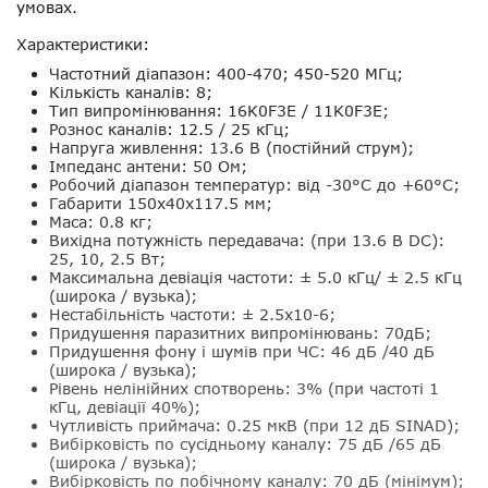
умовах.
Характеристики:
Частотний діапазон: 400-470; 450-520 МГц;
Кількість каналів: 8;
Тип випромінювання: 16K0F3E / 11K0F3E;
Рознос каналів: 12.5 / 25 кГц;
Напруга живлення: 13.6 В (постійний струм);
Імпеданс антени: 50 Ом;
Робочий діапазон температур: від -30°C до +60°C;
Габарити 150x40x117.5 мм;
Маса: 0.8 кг;
Вихідна потужність передавача: (при 13.6 В DC):
25, 10, 2.5 Вт;
Максимальна девіація частоти: ± 5.0 кГц/ ± 2.5 кГц
(широка / вузька);
Нестабільність частоти: ± 2.5x10-6;
Придушення паразитних випромінювань: 70дБ;
Придушення фону і шумів при ЧС: 46 дБ /40 дБ
(широка / вузька);
Рівень нелінійних спотворень: 3% (при частоті 1
кГц, девіації 40%);
Чутливість приймача: 0.25 мкВ (при 12 дБ SINAD);
Вибірковість по сусідньому каналу: 75 дБ /65 дБ
(широка / вузька);
Вибірковість по побічному каналу: 70 дБ (мінімум);