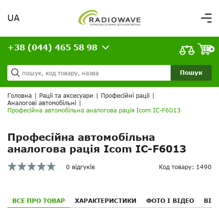
UA
Вітаємо,
увійдіть в особистий кабінет
+38 (044) 465 58 98
ВАШЕ ЗАМОВЛЕННЯ
0
Про нас
Доставка та оплата
Ваш кошик порожній!
Пошук
Кредит
Статті
Головна
|
Рації та аксесуари
|
Професійні рації
|
Аналогові автомобільні
|
Контакти
Професійна автомобільна аналогова рація Icom IC-F6013
Професійна автомобільна
аналогова рація Icom IC-F6013
0 відгуків
Код товару: 1490
ВСЕ ПРО ТОВАР
ХАРАКТЕРИСТИКИ
ФОТО І ВІДЕО
ВІД