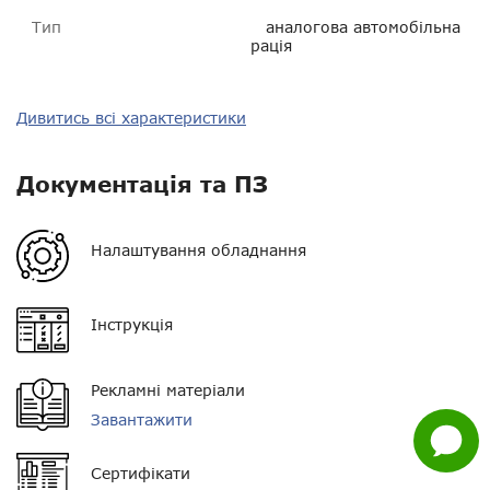
Тип
аналогова автомобільна
рація
Тип зв'язку
аналоговий
Дивитись всі характеристики
Діапазон частот
UHF 400-520 МГц
Документація та ПЗ
Нагору
Потужність
25 Вт
Telegram
Орієнтовна дальність у
від 5 до 20 км
Налаштування обладнання
місті
Viber
Орієнтовна дальність у
від 10 до 20 км
Інструкція
лісі
Whatsapp
Живлення
13,6 В
Facebook
Рекламні матеріали
Орієнтовна дальність у
від 10 до 40 км
Завантажити
Задати
полі
питання
Сертифікати
Пиловологозахист
IP54