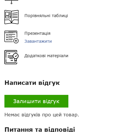
Кількість каналів
8
Порівняльні таблиці
Розмір
40 * 150 * 167 мм
Презентація
Вага
1.1 кг
Завантажити
Комплектація
рація, тангента,
кріплення, запобіжник,
Додаткові матеріали
кронштейн для
встановлення, кабель
живлення, інструкція
Гарантія
12 місяців
Написати відгук
Налаштування
через ПК
Залишити відгук
Скремблер
є
Немає відгуків про цей товар.
VOX
немає
Питання та відповіді
Екран
є