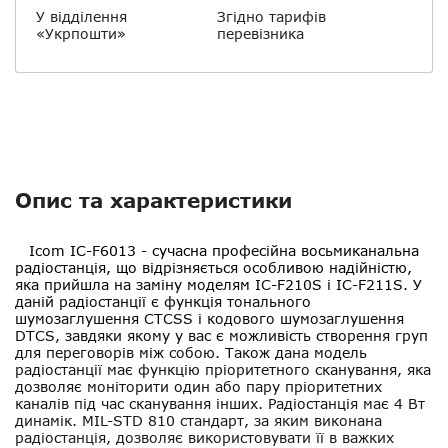
У відділення
Згідно тарифів
«Укрпошти»
перевізника
Опис та характеристики
Icom IC-F6013
- сучасна професійна восьмиканальна
радіостанція, що відрізняється особливою надійністю,
яка прийшла на заміну моделям IC-F210S і IC-F211S. У
даній радіостанції є функція тонального
шумозаглушення CTCSS і кодового шумозаглушення
DTCS, завдяки якому у вас є можливість створення груп
для переговорів між собою. Також дана модель
радіостанції має функцію пріоритетного сканування, яка
дозволяє моніторити один або пару пріоритетних
каналів під час сканування інших. Радіостанція має 4 Вт
динамік. MIL-STD 810 стандарт, за яким виконана
радіостанція, дозволяє використовувати її в важких