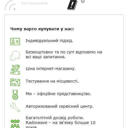
Додати фотографії
PoC технологія
+ Вибрати файли
Чому варто купувати у нас:
Ваше ім'я
Індивідуальний підхід.
Електронна пошта
Безкоштовно та по суті відповімо на
всі ваші запитання.
Повідомляти про відповіді по
Ціна інтернет-магазину.
електронній пошті
Тестування на місцевості.
Скасувати
Залишити відгук
Ми – офіційне представництво.
Авторизований сервісний центр.
Багатолітній досвід роботи.
Radiowave – на зв'язку більше 10
років.