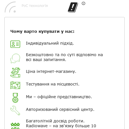
PoC технологія
Повідомляти про відповіді по
електронній пошті
Скасувати
Залишити відгук
Чому варто купувати у нас:
Індивідуальний підхід.
Безкоштовно та по суті відповімо на
всі ваші запитання.
Ціна інтернет-магазину.
Тестування на місцевості.
Ми – офіційне представництво.
Авторизований сервісний центр.
Багатолітній досвід роботи.
Radiowave – на зв'язку більше 10