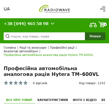
UA
Вітаємо,
увійдіть в особистий кабінет
+38 (044) 465 58 98
ВАШЕ ЗАМОВЛЕННЯ
0
Про нас
Доставка та оплата
Ваш кошик порожній!
Пошук
Кредит
Статті
Головна
|
Рації та аксесуари
|
Професійні рації
|
Аналогові автомобільні
|
Контакти
Професійна автомобільна аналогова рація Hytera TM-600VL
Професійна автомобільна
аналогова рація Hytera TM-600VL
0 відгуків
Код товару: 1242
ВСЕ ПРО ТОВАР
ХАРАКТЕРИСТИКИ
ФОТО І ВІДЕО
ВІД