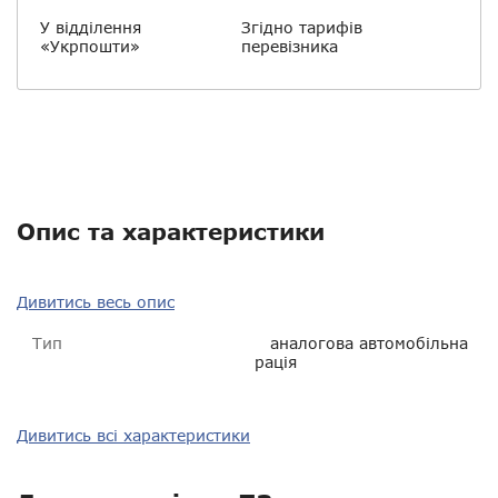
У відділення
Згідно тарифів
«Укрпошти»
перевізника
Опис та характеристики
Дивитись весь опис
Тип
аналогова автомобільна
рація
Тип зв'язку
аналоговий
Дивитись всі характеристики
Діапазон частот
VHF 136-174 МГц