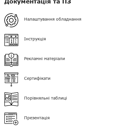
Документація та ПЗ
Потужність
25 Вт
Орієнтовна дальність у
від 3 до 10 км
Налаштування обладнання
місті
Орієнтовна дальність у
від 15 до 30 км
Інструкція
лісі
Живлення
13,6 В
Рекламні матеріали
Орієнтовна дальність у
від 20 до 50 км
полі
Сертифікати
Пиловологозахист
IP54
Кількість каналів
8
Порівняльні таблиці
Нагору
Розмір
152 * 43 * 125 мм
Telegram
Вага
1 кг
Презентація
Viber
Комплектація
рація, тангента,