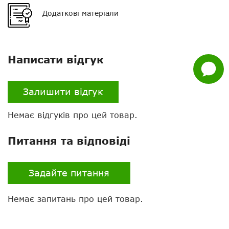
кріплення, запобіжник,
Додаткові матеріали
кронштейн для
Whatsapp
встановлення, кабель
живлення, інструкція
Facebook
Гарантія
24 місяці
Написати відгук
Задати
питання
Налаштування
через ПК
Залишити відгук
Скремблер
є
Немає відгуків про цей товар.
VOX
немає
Питання та відповіді
Екран
є
Клавіатура
є
Задайте питання
Тангента
звичайна
Немає запитань про цей товар.