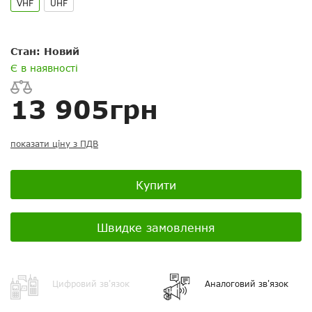
Ваш відгук:
VHF
UHF
Стан: Новий
Є в наявності
Посилання на відео з Youtube:
13 905грн
показати ціну з ПДВ
Додати фотографії
Купити
+ Вибрати файли
Швидке замовлення
Ваше ім'я
Цифровий зв'язок
Аналоговий зв'язок
Електронна пошта