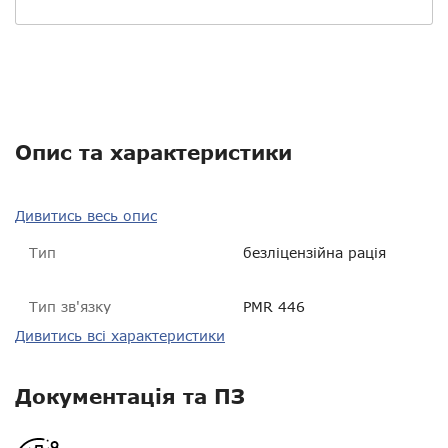
Опис та характеристики
Дивитись весь опис
Тип
безліцензійна рація
Тип зв'язку
PMR 446
Дивитись всі характеристики
Діапазон частот
PMR 446 МГц
Потужність
0.5 Вт
Документація та ПЗ
Орієнтовна дальність у
300 - 800 м