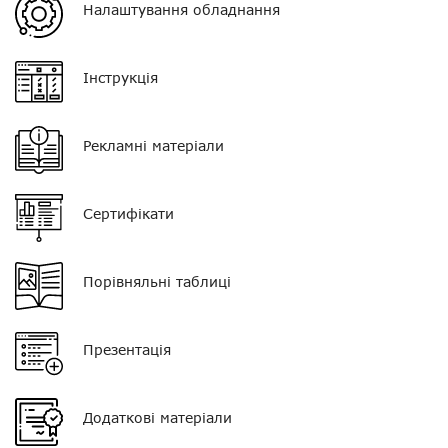
місті
Налаштування обладнання
Орієнтовна дальність у
500 м - 2 км
лісі
Інструкція
Орієнтовна дальність у
5 - 8 км
полі
Рекламні матеріали
Тип АКБ
Li-Ion
Ємність АКБ
1500 мАг
Сертифікати
Пиловологозахист
IP54
Порівняльні таблиці
Кількість каналів
8
Нагору
Розмір
120 * 50 * 30 мм
Презентація
Telegram
Вага
90 г
Viber
Комплектація
Рація, антена,
Додаткові матеріали
акумулятор, зарядний
пристрій, кліпса, інструкція