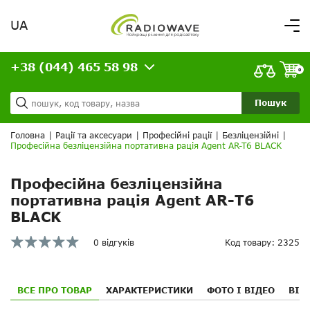
UA
Вітаємо,
увійдіть в особистий кабінет
+38 (044) 465 58 98
ВАШЕ ЗАМОВЛЕННЯ
0
Про нас
Доставка та оплата
Ваш кошик порожній!
Пошук
Кредит
Статті
Головна
|
Рації та аксесуари
|
Професійні рації
|
Безліцензійні
|
Професійна безліцензійна портативна рація Agent AR-T6 BLACK
Контакти
Професійна безліцензійна
портативна рація Agent AR-T6
BLACK
0 відгуків
Код товару: 2325
ВСЕ ПРО ТОВАР
ХАРАКТЕРИСТИКИ
ФОТО І ВІДЕО
ВІД