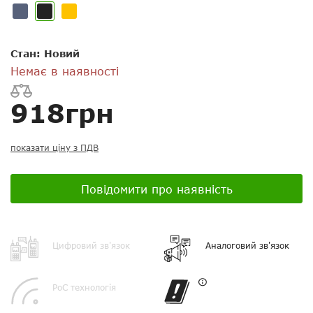
Стан: Новий
Немає в наявності
Посилання на відео з Youtube:
918грн
показати ціну з ПДВ
Додати фотографії
Повідомити про наявність
+ Вибрати файли
Цифровий зв'язок
Аналоговий зв'язок
Ваше ім'я
PoC технологія
Електронна пошта