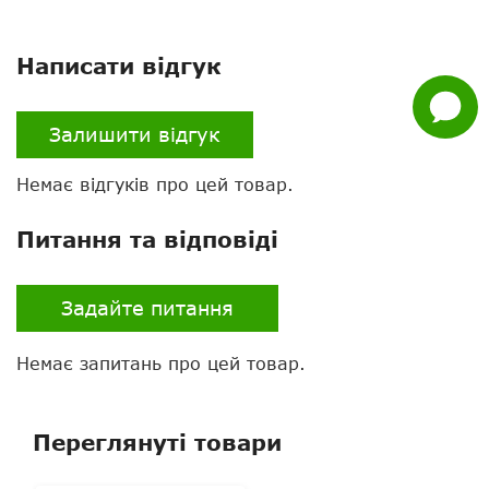
Whatsapp
Гарантія
12 місяців
Facebook
Написати відгук
Налаштування
через ПК
Задати
питання
Залишити відгук
Скремблер
немає
Немає відгуків про цей товар.
VOX
є
Екран
є
Питання та відповіді
Клавіатура
немає
Задайте питання
Гарнітура в комплекті
немає
Немає запитань про цей товар.
Можливість підключення
є
гарнітури
Зйомна антена
ні
Переглянуті товари