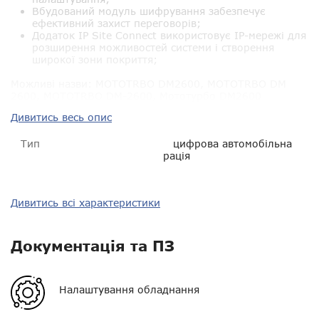
Вбудований модуль шифрування забезпечує
ефективний захист переговорів;
Додаток IP Site Connect використовує IP-мережі для
розширення можливостей системи і створення
широкої зони покриття;
Можливі назви: MOTOTRBO DM2600, MOTOTRBO DM
2600, MOTOTRBO DM-2600, Мототурбо DM2600
Дивитись весь опис
Тип
цифрова автомобільна
рація
Тип зв'язку
цифро-аналоговий
Дивитись всі характеристики
Діапазон частот
VHF 136-174 МГц
Документація та ПЗ
Потужність
25 Вт
Орієнтовна дальність у
від 1 до 5 км
Налаштування обладнання
місті