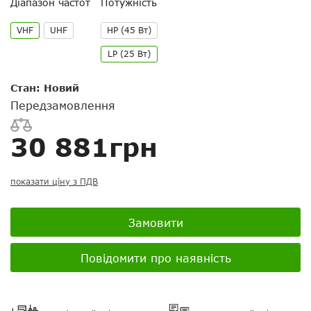
Діапазон частот
Потужність
питання
електронній пошті
VHF
UHF
HP (45 Вт)
Скасувати
Скасувати
Поставити запитання
Задайте питання
LP (25 Вт)
Ваш відгук:
Стан: Новий
Передзамовлення
30 881грн
Посилання на відео з Youtube:
показати ціну з ПДВ
Замовити
Додати фотографії
Повідомити про наявність
+ Вибрати файли