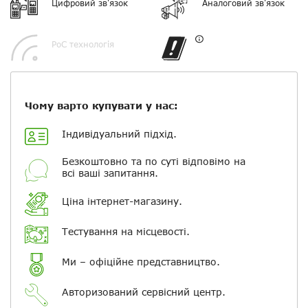
Цифровий зв'язок
Аналоговий зв'язок
Ваше ім'я
PoC технологія
Електронна пошта
Повідомляти про відповіді по
Чому варто купувати у нас:
електронній пошті
Індивідуальний підхід.
Скасувати
Залишити відгук
Безкоштовно та по суті відповімо на
всі ваші запитання.
Ціна інтернет-магазину.
Тестування на місцевості.
Ми – офіційне представництво.
Авторизований сервісний центр.