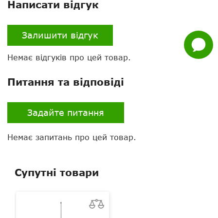
Написати відгук
Налаштування
через ПК
Facebook
Тип цифрового зв'язку
DMR
Залишити відгук
Задати
питання
Тип шифрування
Moto 256 bit, ARC 4 (40
Немає відгуків про цей товар.
біт), (опціонально
AES256bit)
Питання та відповіді
GPS
немає
Bluetooth
немає
Задайте питання
Екран
є
Немає запитань про цей товар.
Тангента
звичайна
Супутні товари