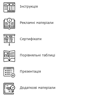
Орієнтовна дальність у
від 5 до 20 км
Інструкція
лісі
Живлення
12 В
Рекламні матеріали
Орієнтовна дальність у
від 10 до 40 км
полі
Сертифікати
Пиловологозахист
IP54
Кількість каналів
160
Порівняльні таблиці
Розмір
44 * 169 * 134 мм
Вага
1,3 кг
Презентація
Нагору
Комплектація
рація, монтажна скоба,
кріпильні гвинти,
Telegram
Додаткові матеріали
інструкція, кабель
живлення
Viber
Гарантія
24 місяці
Whatsapp