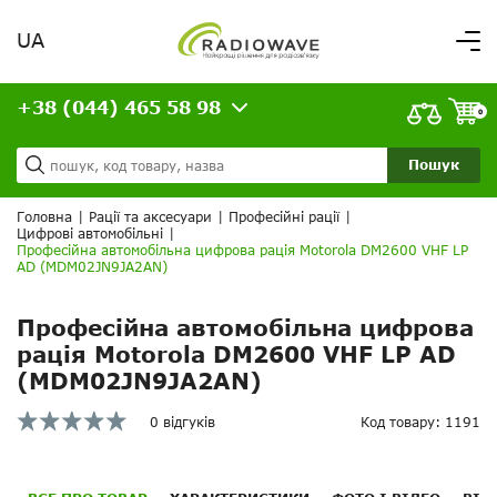
UA
Вітаємо,
увійдіть в особистий кабінет
+38 (044) 465 58 98
ВАШЕ ЗАМОВЛЕННЯ
0
Про нас
Доставка та оплата
Ваш кошик порожній!
Пошук
Кредит
Статті
Головна
|
Рації та аксесуари
|
Професійні рації
|
Цифрові автомобільні
|
Контакти
Професійна автомобільна цифрова рація Motorola DM2600 VHF LP
AD (MDM02JN9JA2AN)
Професійна автомобільна цифрова
рація Motorola DM2600 VHF LP AD
(MDM02JN9JA2AN)
0 відгуків
Код товару: 1191