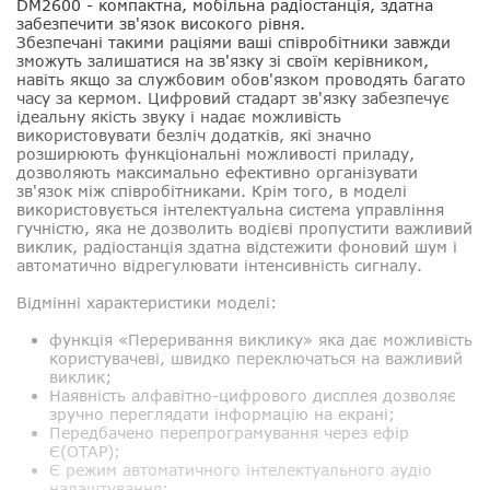
DM2600
- компактна, мобільна радіостанція, здатна
забезпечити зв'язок високого рівня.
Збезпечані такими раціями ваші співробітники завжди
зможуть залишатися на зв'язку зі своїм керівником,
навіть якщо за службовим обов'язком проводять багато
часу за кермом. Цифровий стадарт зв'язку забезпечує
ідеальну якість звуку і надає можливість
використовувати безліч додатків, які значно
розширюють функціональні можливості приладу,
дозволяють максимально ефективно організувати
зв'язок між співробітниками. Крім того, в моделі
використовується інтелектуальна система управління
гучністю, яка не дозволить водієві пропустити важливий
виклик, радіостанція здатна відстежити фоновий шум і
автоматично відрегулювати інтенсивність сигналу.
Відмінні характеристики моделі:
функція «Переривання виклику» яка дає можливість
користувачеві, швидко переключаться на важливий
виклик;
Наявність алфавітно-цифрового дисплея дозволяє
зручно переглядати інформацію на екрані;
Передбачено перепрограмування через ефір
Є(OTAP);
Є режим автоматичного інтелектуального аудіо
налаштування;