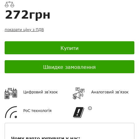
Ваш відгук:
272грн
показати ціну з ПДВ
Купити
Посилання на відео з Youtube:
Швидке замовлення
Додати фотографії
Цифровий зв'язок
Аналоговий зв'язок
+ Вибрати файли
PoC технологія
Ваше ім'я
Чому варто купувати у нас: