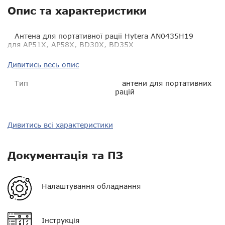
Опис та характеристики
Антена для портативної рації Hytera AN0435H19
для AP51X, AP58X, BD30X, BD35X
Дивитись весь опис
Тип
антени для портативних
рацій
Діапазон частот
400-470 МГц UHF
Дивитись всі характеристики
Сумісність
Hytera AP51X, AP58X,
BD30X, BD35X
Документація та ПЗ
GPS
немає
Налаштування обладнання
Роз'єм
?
Довжина
9 см
Інструкція