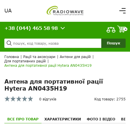
UA
Вітаємо,
увійдіть в особистий кабінет
+38 (044) 465 58 98
ВАШЕ ЗАМОВЛЕННЯ
0
Про нас
Доставка та оплата
Ваш кошик порожній!
Пошук
Кредит
Статті
Головна
|
Рації та аксесуари
|
Антени для рацій
|
Для портативних рацій
|
Контакти
Антена для портативної рації Hytera AN0435H19
Антена для портативної рації
Hytera AN0435H19
0 відгуків
Код товару: 2755
ВСЕ ПРО ТОВАР
ХАРАКТЕРИСТИКИ
ФОТО І ВІДЕО
ВІД