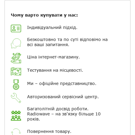
Посилання на відео з Youtube:
Чому варто купувати у нас:
Індивідуальний підхід.
Безкоштовно та по суті відповімо на
Додати фотографії
всі ваші запитання.
+ Вибрати файли
Ціна інтернет-магазину.
Тестування на місцевості.
Ваше ім'я
Ми – офіційне представництво.
Електронна пошта
Авторизований сервісний центр.
Багатолітній досвід роботи.
Повідомляти про відповіді по
Radiowave – на зв'язку більше 10
електронній пошті
років.
Повернення товару.
Скасувати
Залишити відгук