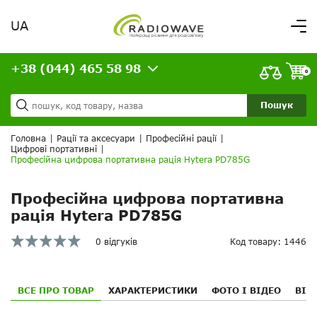
UA
Вітаємо,
увійдіть в особистий кабінет
+38 (044) 465 58 98
ВАШЕ ЗАМОВЛЕННЯ
0
Про нас
Доставка та оплата
Ваш кошик порожній!
Пошук
Кредит
Статті
Головна
|
Рації та аксесуари
|
Професійні рації
|
Цифрові портативні
|
Контакти
Професійна цифрова портативна рація Hytera PD785G
Професійна цифрова портативна
рація Hytera PD785G
0 відгуків
Код товару: 1446
ВСЕ ПРО ТОВАР
ХАРАКТЕРИСТИКИ
ФОТО І ВІДЕО
ВІД