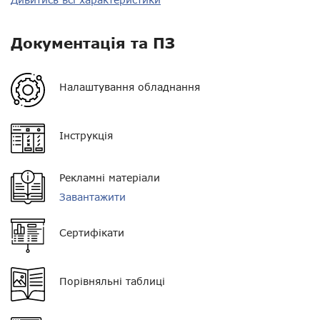
Діапазон частот
VHF (136-174 МГц)/UHF
(400-470 МГц)
Документація та ПЗ
Потужність
5/4 Вт
Налаштування обладнання
Орієнтовна дальність у
?
місті
Інструкція
Орієнтовна дальність у
?
лісі
Орієнтовна дальність у
Рекламні матеріали
?
полі
Завантажити
Тип АКБ
Li-Ion
Сертифікати
Ємність АКБ
2000 мАг
Пиловологозахист
IP67
Порівняльні таблиці
Кількість каналів
1024