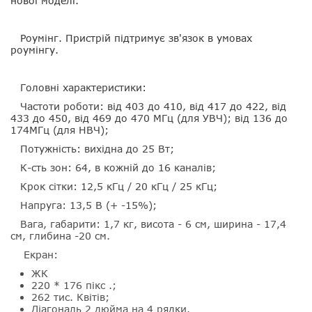
нової моделі.
Роумінг
. Пристрій підтримує зв'язок в умовах
роумінгу.
Головні характеристики:
Частоти роботи: від 403 до 410, від 417 до 422, від
433 до 450, від 469 до 470 МГц (для УВЧ); від 136 до
174МГц (для НВЧ);
Потужність: вихідна до 25 Вт;
К-сть зон: 64, в кожній до 16 каналів;
Крок сітки: 12,5 кГц / 20 кГц / 25 кГц;
Напруга: 13,5 В (+ -15%);
Вага, габарити: 1,7 кг, висота - 6 см, ширина - 17,4
см, глибина -20 см.
Eкран:
ЖК
220 * 176 пікс .;
262 тис. Квітів;
Діагональ 2 дюйма на 4 рядки.