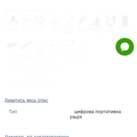
Viber
Whatsapp
Facebook
Задати
питання
Дивитись весь опис
Тип
цифрова портативна
рація
Тип зв'язку
цифро-аналоговий
Дивитись всі характеристики