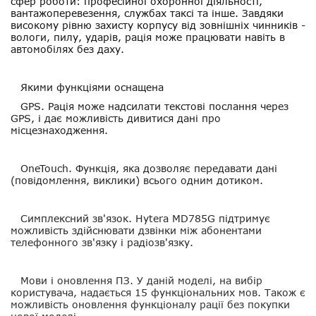
сфер роботи: професійної охоронної діяльності,
вантажоперевезення, службах таксі та інше. Завдяки
високому рівню захисту корпусу від зовнішніх чинників -
вологи, пилу, ударів, рація може працювати навіть в
автомобілях без даху.
Якими функціями оснащена
GPS
. Рація може надсилати текстові послання через
GPS, і дає можливість дивитися дані про
місцезнаходження.
OneTouch
. Функція, яка дозволяє передавати дані
(повідомлення, виклики) всього одним дотиком.
Симплексний зв'язок
. Hytera MD785G підтримує
можливість здійснювати дзвінки між абонентами
телефонного зв'язку і радіозв'язку.
Мови і оновлення ПЗ
. У даній моделі, на вибір
користувача, надається 15 функціональних мов. Також є
можливість оновлення функціоналу рації без покупки