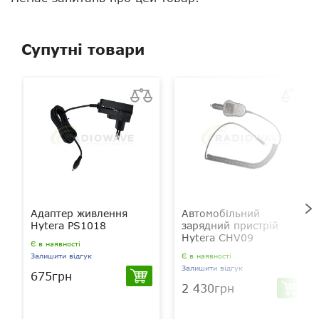
Bluetooth
є
Супутні товари
Екран
є
Клавіатура
є
Можливість підключення
є
гарнітури
Адаптер живлення
Автомобільний
Hytera PS1018
зарядний пристрій
Hytera CHV09
Є в наявності
Залишити відгук
Є в наявності
Залишити відгук
675грн
2 430грн