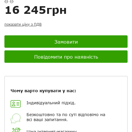
Скасувати
Скасувати
Поставити запитання
Задайте питання
16 245грн
Ваш відгук:
показати ціну з ПДВ
Замовити
Посилання на відео з Youtube:
Повідомити про наявність
Додати фотографії
Чому варто купувати у нас:
+ Вибрати файли
Індивідуальний підхід.
Безкоштовно та по суті відповімо на
Ваше ім'я
всі ваші запитання.
Ціна інтернет-магазину.