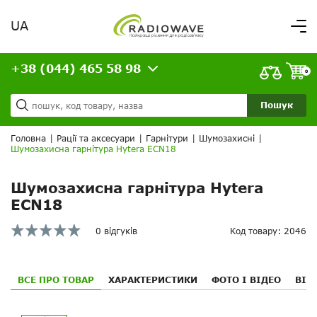
UA
Вітаємо,
увійдіть в особистий кабінет
+38 (044) 465 58 98
ВАШЕ ЗАМОВЛЕННЯ
0
Про нас
Доставка та оплата
Ваш кошик порожній!
Пошук
Кредит
Статті
Головна
|
Рації та аксесуари
|
Гарнітури
|
Шумозахисні
|
Шумозахисна гарнітура Hytera ECN18
Контакти
Шумозахисна гарнітура Hytera
ECN18
0 відгуків
Код товару: 2046
ВСЕ ПРО ТОВАР
ХАРАКТЕРИСТИКИ
ФОТО І ВІДЕО
ВІД