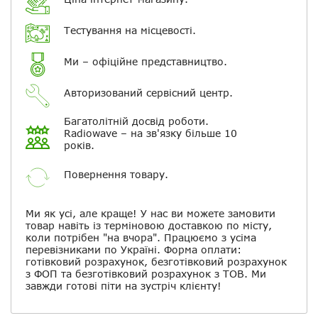
Електронна пошта
Тестування на місцевості.
Повідомляти про відповіді по
Ми – офіційне представництво.
електронній пошті
Авторизований сервісний центр.
Скасувати
Залишити відгук
Багатолітній досвід роботи.
Radiowave – на зв'язку більше 10
років.
Повернення товару.
Ми як усі, але краще! У нас ви можете замовити
товар навіть із терміновою доставкою по місту,
коли потрібен "на вчора". Працюємо з усіма
перевізниками по Україні. Форма оплати:
готівковий розрахунок, безготівковий розрахунок
з ФОП та безготівковий розрахунок з ТОВ. Ми
завжди готові піти на зустріч клієнту!