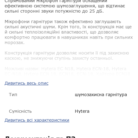
Спрямований мікрофон гарнітури оснащений
ефективною системою шумозаглушення, що відтинає
сильні сторонні звуки потужністю до 25 дБ.
Мікрофони гарнітури також ефективно заглушають
сильні акустичні шуми. Крім того, їх конструкція має ще
й сильні теплоізоляційні властивості, що дозволяє
комфортно працювати в навушниках навіть при сильних
морозах.
Конструкція гарнітури дозволяє носити її під захисною
каскою, не знижуючи ступінь захисту останньої.
Можливі назви:
Hytera EC N18, Hytera ECN-18, Hytera
EC-N18, Hytera ECN 18, ECN18, ECN-18, Хайтера ECN18
Дивитись весь опис
Тип
шумозахисна гарнітура
Сумісність
Hytera
Дивитись всі характеристики
Пиловологозахист
IP54
Гарантія
14 днів