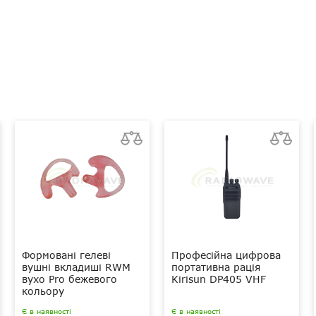
 з PTT
Формовані гелеві
Професійна цифрова
вушні вкладиші RWM
портативна рація
вухо Pro бежевого
Kirisun DP405 VHF
кольору
Є в наявності
Є в наявності