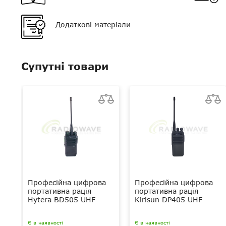
Тип мікрофона
поєднаний
Додаткові матеріали
Роз'єм
Н03
Супутні товари
Професійна цифрова
Професійна цифрова
портативна рація
портативна рація
Hytera BD505 UHF
Kirisun DP405 UHF
Є в наявності
Є в наявності