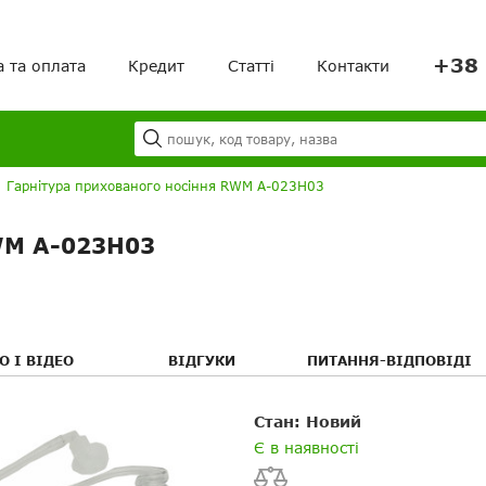
+38 
а та оплата
Кредит
Статті
Контакти
Я
Ваш кошик порожній!
|
Гарнітура прихованого носіння RWM A-023H03
WM A-023H03
О І ВІДЕО
ВІДГУКИ
ПИТАННЯ-ВІДПОВІДІ
Стан: Новий
Ваше ім'я
Ваше ім’я
я
я
Є в наявності