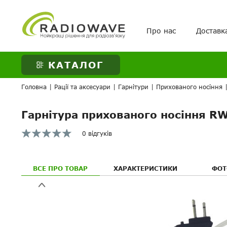
Про нас
Доставк
ВАШЕ ЗАМОВЛЕНН
КАТАЛОГ
Головна
|
Рації та аксесуари
|
Гарнітури
|
Прихованого носіння
Гарнітура прихованого носіння R
0 відгуків
ВСЕ ПРО ТОВАР
ХАРАКТЕРИСТИКИ
ФОТ
Ваше питанн
Ваше питанн