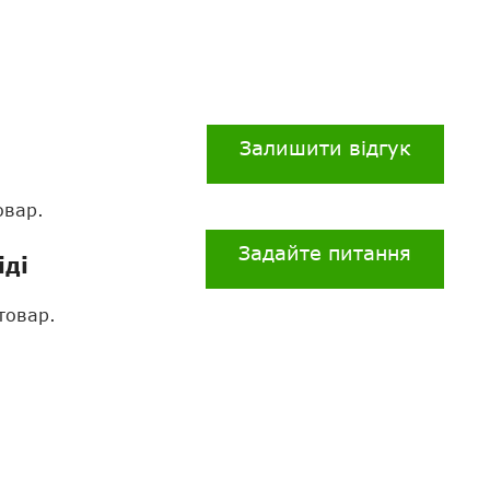
Залишити відгук
овар.
Задайте питання
іді
товар.