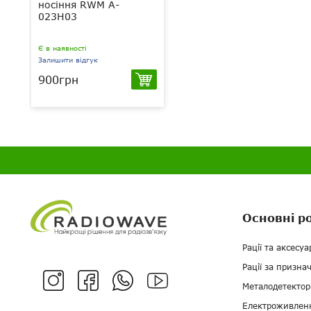
носіння RWM A-
023H03
Є в наявності
Залишити відгук
900грн
Основні р
Рації та аксесуа
Рації за призна
Металодетектор
Електроживлен