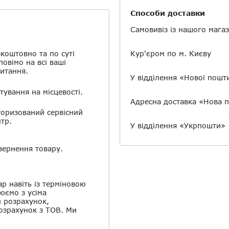
Скасувати
Залишити відгук
Способи доставки
Самовивіз із нашого мага
коштовно та по суті
Кур'єром по м. Києву
повімо на всі ваші
итання.
У відділення «Нової пошт
тування на місцевості.
Адресна доставка «Нова 
оризований сервісний
тр.
У відділення «Укрпошти»
ернення товару.
ар навіть із терміновою
юємо з усіма
й розрахунок,
розрахунок з ТОВ. Ми