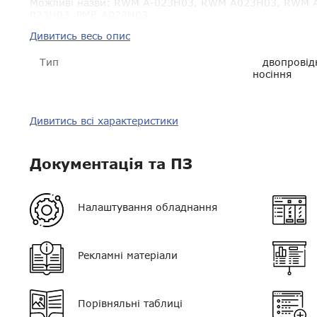
Можливі назви:
RWM A-023H03, RWM A023H03, RWM A 
023H03, РМВ A023H03
Дивитись весь опис
Тип
двопровід
носіння
Сумісність
Hytera BD-
Дивитись всі характеристики
Puxing 558,
Пиловологозахист
IP54
Документація та ПЗ
Гарантія
14 днів
Налаштування обладнання
VOX
немає
Регулятор гучності
немає
Рекламні матеріали
Кліпса/затискач
є
Колір
чорний з 
Порівняльні таблиці