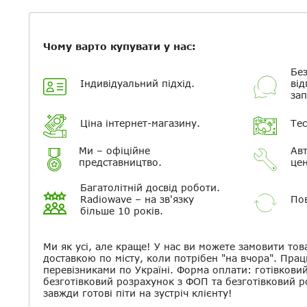
Чому варто купувати у нас:
Без
Індивідуальний підхід.
від
зап
Ціна інтернет-магазину.
Тес
Ми – офіційне
Авт
представництво.
цен
Багатолітній досвід роботи.
Radiowave – на зв'язку
Пов
більше 10 років.
Ми як усі, але краще! У нас ви можете замовити тов
доставкою по місту, коли потрібен "на вчора". Прац
перевізниками по Україні. Форма оплати: готівкови
безготівковий розрахунок з ФОП та безготівковий 
завжди готові піти на зустріч клієнту!