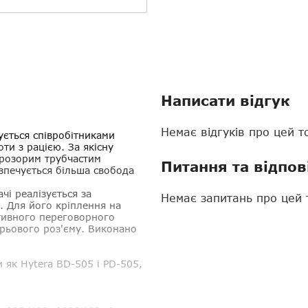
Написати відгук
Немає відгуків про цей т
ується співробітниками
ти з рацією. За якісну
прозорим трубчастим
Питання та відпов
зпечується більша свобода
і реалізується за
Немає запитань про цей 
. Для його кріплення на
ативного переговорного
рьового роз'єму. Виконано
и як
Hytera BD-505 і PD-505,