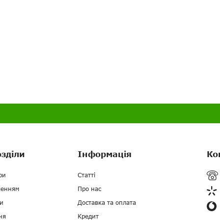
озділи
Інформація
Ко
ри
Статті
ченням
Про нас
и
Доставка та оплата
ня
Кредит