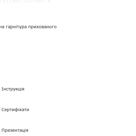
023 H03, A023H03, A
на гарнітура прихованого
505 і PD-505, Kirisun 405,
 Zastone
Інструкція
Сертифікати
прозорим звуководом
Презентація