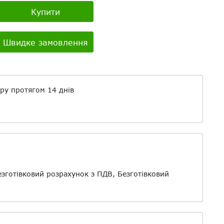
Купити
Youtube:
о
Швидке замовлення
ру протягом 14 днів
айли
езготівковий розрахунок з ПДВ, Безготівковий
о