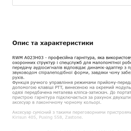
Опис та характеристики
RWM A023H03
- професійна гарнітура, яка використов
охоронних структур і спецслужб для малопомітної робо
передачу аудіосигналів відповідає динамік-адаптер з 
звуководом спіралеподібної форми, завдяки чому забе
рухів.
Функція ручного управління режимами прийому-передач
допомогою клавіші PTT, винесеною на окремий модуль
одязі передбачена металева кліпса-затискач. До порт
пристрою гарнітура підключається за рахунок двухшти
аксесуар в лаконічному чорному кольорі.
Аксесуар сумісний з такими переговорними пристроям
Kirisun 405, Puxing 558, Zastone
.