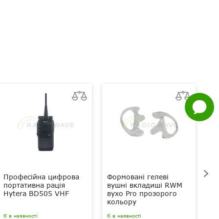
Telegram
Viber
Whatsapp
Facebook
Задати
питання
Професійна цифрова
Формовані гелеві
П
портативна рація
вушні вкладиші RWM
по
Hytera BD505 VHF
вухо Pro прозорого
Hy
кольору
Є в наявності
Є в наявності
Нем