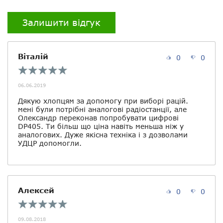
Гарантія
12 місяців
Залишити відгук
Налаштування
через ПК
Тип цифрового зв'язку
DMR
Віталій
0
0
Тип шифрування
ARC 4 (40 біт)
06.06.2019
GPS
немає
Дякую хлопцям за допомогу при виборі рацій.
мені були потрібні аналогові радіостанції, але
Bluetooth
немає
Олександр переконав попробувати цифрові
DP405. Ти більш що ціна навіть меньша ніж у
аналогових. Дуже якісна техніка і з дозволами
Екран
немає
УДЦР допомогли.
Клавіатура
немає
Можливість підключення
є
гарнітури
Алексей
0
0
09.08.2018