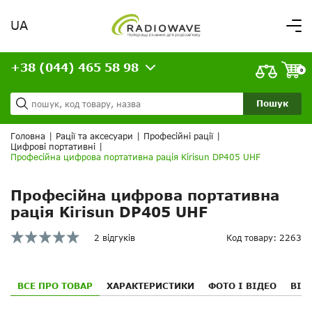
UA
Вітаємо,
увійдіть в особистий кабінет
+38 (044) 465 58 98
ВАШЕ ЗАМОВЛЕННЯ
0
Про нас
Доставка та оплата
Ваш кошик порожній!
Пошук
Кредит
Статті
Головна
|
Рації та аксесуари
|
Професійні рації
|
Цифрові портативні
|
Контакти
Професійна цифрова портативна рація Kirisun DP405 UHF
Професійна цифрова портативна
рація Kirisun DP405 UHF
2 відгуків
Код товару: 2263
ВСЕ ПРО ТОВАР
ХАРАКТЕРИСТИКИ
ФОТО І ВІДЕО
ВІД