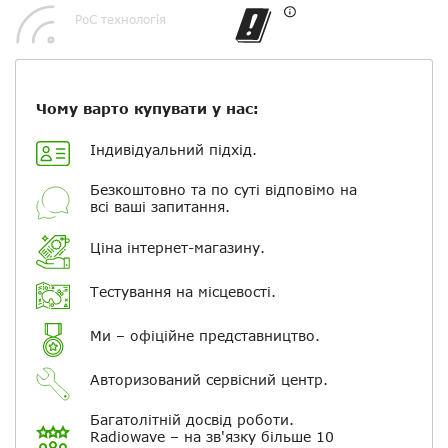
PoC технологія
Посилання на відео з Youtube:
Чому варто купувати у нас:
Індивідуальний підхід.
Безкоштовно та по суті відповімо на
Додати фотографії
всі ваші запитання.
+ Вибрати файли
Ціна інтернет-магазину.
Тестування на місцевості.
Ваше ім'я
Ми – офіційне представництво.
Електронна пошта
Авторизований сервісний центр.
Багатолітній досвід роботи.
Повідомляти про відповіді по
Radiowave – на зв'язку більше 10
електронній пошті