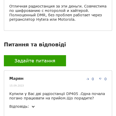
Отличная радиостанция за эти деньги. Совместима
по шифрованию с моторолой и хайтерой.
Полноценный DMR, без проблем работает через
ретранслятор Hytera или Motorola.
Питання та відповіді
Задайте питання
Марян
0
0
15.09.2023
Купили у Вас дві радіостанції DP405 .Одна почала
погано працювати на прийом.Що порадите?
Відповідь: