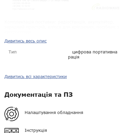
Комплектація поставки: радіостанція, акумулятор,
зарядний пристрій, кліпса для кріплення, посібник з
експлуатації.
Дивитись весь опис
Тип
цифрова портативна
рація
Тип зв'язку
цифро-аналоговий
Дивитись всі характеристики
Діапазон частот
400-470 МГц UHF
Документація та ПЗ
Потужність
1, 4 Вт
Орієнтовна дальність у
300 м - 1 км
Нагору
Налаштування обладнання
місті
Telegram
Орієнтовна дальність у
1 - 2 км
Інструкція
лісі