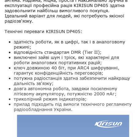
антена. Надійна, міцна, проста і максимально зручна в
експлуатації професійна рація
KIRISUN DP405
здатна
задовольнити найбільш вимогливого покупця.
Ідеальний варіант для людей, які потребують якісної
радіозв'язку.
Технічні переваги KIRISUN DP405:
здатність роботи, як в цифрі, так і в аналоговому
режимі;
відповідність стандартам DMR (Tier II);
виключені зайві шум і тріск, які характерні для
роботи аналогових портативних рацій;
ключ довжиною 40 біт, при ARC4 шифруванні,
гарантує конфіденційність переговорів;
потужна радіостанція здатна забезпечити найкращу
дальність зв'язку;
довга автономна робота, завдяки посиленому
літієвому акумулятору, потужністю 2000 мАг;
триколірний режим індикаторів;
прилад підходить під вимоги технічного регламенту
радіообладнання України.