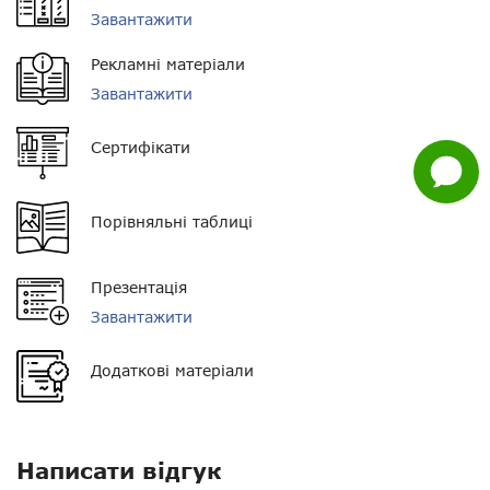
Завантажити
Viber
Орієнтовна дальність у
6 - 10 км
полі
Рекламні матеріали
Whatsapp
Завантажити
Тип АКБ
Li-Ion
Facebook
Сертифікати
Ємність АКБ
2000 мАг
Задати
питання
Пиловологозахист
IP54
Порівняльні таблиці
Кількість каналів
256
Презентація
Стандарт корпусу
IP54
Завантажити
Розмір
116 * 54 * 31 мм
Додаткові матеріали
Вага
275 г
Комплектація
Рація, антена,
акумулятор, зарядний
Написати відгук
пристрій, кліпса, інструкція