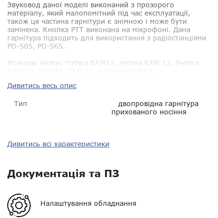
Звуковод даної моделі виконаний з прозорого
матеріалу, який малопомітний під час експлуатації,
також ця частина гарнітури є знімною і може бути
замінена. Кнопка PTT виконана на мікрофоні. Дана
гарнітура підходить для використання з радіостанціями
PD-505, PD-565.
Можливі назви
: Hytera EAМ12, Hytera EAМ 12, Hytera
EAМ-12, EAМ12, EAМ 12, хайтера EAМ12.
Дивитись весь опис
Тип
двопровідна гарнітура
прихованого носіння
Сумісність
Hytera PD-505, PD-565
Дивитись всі характеристики
Пиловологозахист
?
Документація та ПЗ
Гарантія
14 днів
VOX
є
Налаштування обладнання