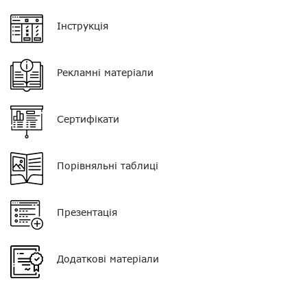
Регулятор гучності
немає
Інструкція
Кліпса/затискач
є
Колір
чорний з прозорим
звуководом
Рекламні матеріали
Тип мікрофона
поєднаний з PTT
Сертифікати
Роз'єм
?
Порівняльні таблиці
Презентація
Додаткові матеріали