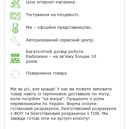
Ціна інтернет-магазину.
Електронна пошта
Тестування на місцевості.
Повідомляти про відповіді по
електронній пошті
Ми – офіційне представництво.
Авторизований сервісний центр.
Скасувати
Залишити відгук
Багатолітній досвід роботи.
Radiowave – на зв'язку більше 10
років.
Повернення товару.
Ми як усі, але краще! У нас ви можете замовити
товар навіть із терміновою доставкою по місту,
коли потрібен "на вчора". Працюємо з усіма
перевізниками по Україні. Форма оплати:
готівковий розрахунок, безготівковий розрахунок
з ФОП та безготівковий розрахунок з ТОВ. Ми
завжди готові піти на зустріч клієнту!