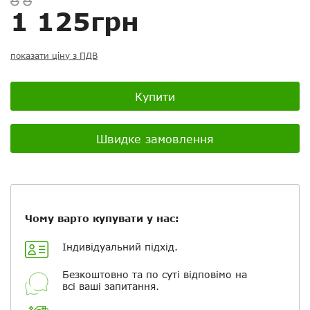
Скасувати
Скасувати
Поставити запитання
Задайте питання
1 125грн
Ваш відгук:
показати ціну з ПДВ
Купити
Посилання на відео з Youtube:
Швидке замовлення
Додати фотографії
Чому варто купувати у нас:
+ Вибрати файли
Індивідуальний підхід.
Безкоштовно та по суті відповімо на
Ваше ім'я
всі ваші запитання.