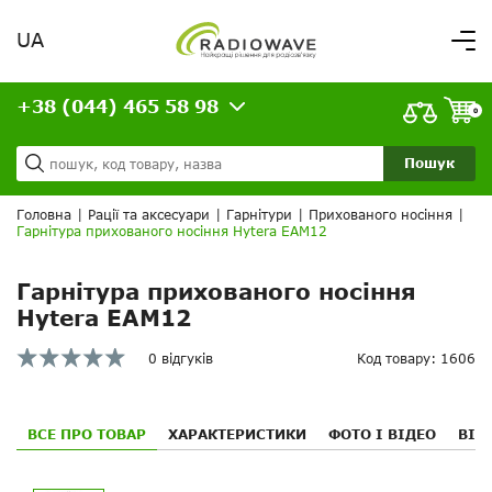
UA
Вітаємо,
увійдіть в особистий кабінет
+38 (044) 465 58 98
ВАШЕ ЗАМОВЛЕННЯ
0
Про нас
Доставка та оплата
Ваш кошик порожній!
Пошук
Кредит
Статті
Головна
|
Рації та аксесуари
|
Гарнітури
|
Прихованого носіння
|
Гарнітура прихованого носіння Hytera EAM12
Контакти
Гарнітура прихованого носіння
Hytera EAM12
0 відгуків
Код товару: 1606
ВСЕ ПРО ТОВАР
ХАРАКТЕРИСТИКИ
ФОТО І ВІДЕО
ВІД